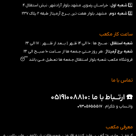
1️⃣
شـعبه
اول
: خراســـان رضوی, مشهد،بلوار آزادشهر، نبش استقلال ۴
2️⃣
شـعبه
دوم
: مشهد, بلوار هفت تیر, بـــرج آرمیتاژ طبقه ۲ پلاک ۲۳۷
ساعت کار مکعب
شعبه استقلال
: صــبح ها : ۱۰ الی ۱۴ ظــهر |
بـــعد از ظـــــهر : ۱۷ الی ۲۲
شعبه برج آرمیتاژ
: هر روز حــتی جـمعه ها از ســـاعت ۱۰ صبـــح الی ۲۲
😴
فروشگاه مکعب شعبه بلوار اسـتقلال جـمعه ها تعـطیل مــی باشد
تماس با ما
☎️ ارتــباط با ما :05191008810
واتـساپ و تلگرام :
۰۹۳۰۵۶۵۵۵۱۷
معرفی مکعب
گروه تـــجاری مـُـکَعَـب، وارد کننده قانـونی محصولات شـیائومی, وان پلاس و