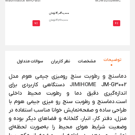
Miaomiaoce MHO-a101
MJWSD05MMC
4,040,000
تومان
4,260,000 تومان
7%
6%
توضیحات
مشخصات
نظر‌ کاربران
سوالات متداول
دماسنج و رطوبت سنج
رومیزی
جیمی هوم
مدل
JIMIHOME
JM-G3002 دستگاهی کاربردی برای
اندازه‌گیری دقیق دما و رطوبت محیط داخلی
است.دماسنج و رطوبت سنج رو میزی جیمی هوم با
طراحی ساده و صفحه‌نمایش خوانا مناسب استفاده در
منزل، دفتر کار، انبار، گلخانه و فضاهای دیگر بوده و
وضعیت شرایط هوای محیط را به‌صورت لحظه‌ای