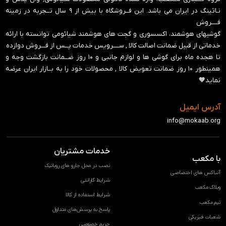
نـاثینگ در ایران می باشد. این فــروشگاه با بیش از ۹ سال تــجربه در زمینه
فــــروش
گوشیهای هوشمند، اکسسوری و گجت های هوشمند شیائومی توانسته با ارائه
خدماتی از قبیل ضمانت اصالت کالا , ســــرویس خدمات پــس از فـــروش دوازده
تا هجده ماه برای گوشی ها و لوازم جانبی و ‍۱۰ روز ضــمانت بازگشت وجه و
همینطور ۱۰ روز ضمانت تعویض کالا , محصولات خود را به بــازار ایران عرضه
نماید🧡
آدرس ایمیل
info@mokaab.org
خدمات مشتریان
با مکعب
نصب در محل جارو های روباتیک
آنباکس های اختصاصی
شرایط گارانتی
وبلاگ مکعب
شرایط استفاده از کالا
تیم مکعب
پاسخ به پرسش‌های متداول
شعبات فیزیکی
حریم خصوصی