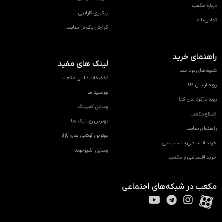
درباره مکعب
پیگیری گارانتی
تماس با ما
گزارش باگ در سایت
راهنمای خرید
لینک های مفید
شیوه های پرداخت
تخفیفات طلایی مکعب
رویه ارسال کالا
نورسید ها
رویه بازگرداندن کالا
وسایل کمپینگ
اضلاع مکعب
بهترین روباتیک ها
راهنمای سایت
بهترین گوشی های بازار
خرید اقساطی با اسنپ پی
وسایل آشپزخونه
خرید اقساطی با مکعب
مکعب در شبکه‌های اجتماعی