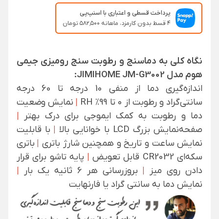
پرداخت قسطی و اعتباری با اسنپ‌پی
۴ قسط بدون کارمزد، ماهانه ۵۸۲٬۵۰۰ تومان
نگاه کلی به دماسنج و رطوبت سنج رومیزی جیمی
هوم مدل JIMIHOME JM-G3002:
اندازه‌گیری دما از منفی 10 درجه تا 60 درجه
سانتی‌گراد و رطوبت از 0 تا 99% RH
|
نمایش وضعیت
دما و رطوبت به کمک ایموجی برای درک بهتر
|
صفحه‌نمایش بزرگ LCD با خوانایی بالا
|
با قابلیت
نمایش ساعت و تاریخ و همچنین شارژ باتری
|
باتری
سکه‌ای CR2032 قابل تعویض
|
پایه تاشو برای قرار
دادن روی میز
|
بروزرسانی هر 6 ثانیه یک بار
|
نمایش دما به سانتی گراد یا فارنهایت