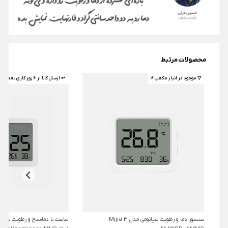
محصولات مرتبط
▽ موجود در انبار مکعب ⚡️
↩ ارسال کالا از 6 روز کاری بعد 🤌🏼
سنسور دما و رطوبت شیائومی مدل Mijia 3
ساعت با دماسنج و رطوبت سنج 