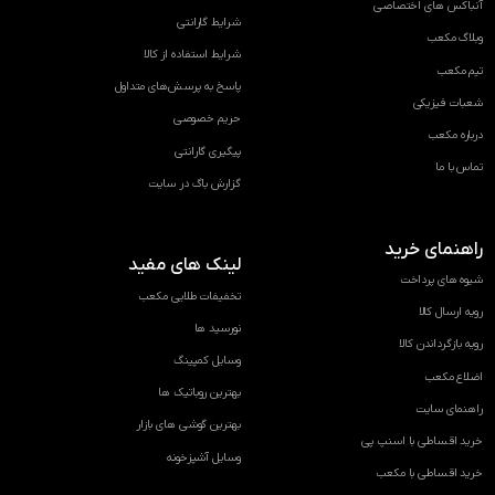
آنباکس های اختصاصی
شرایط گارانتی
وبلاگ مکعب
شرایط استفاده از کالا
تیم مکعب
پاسخ به پرسش‌های متداول
شعبات فیزیکی
حریم خصوصی
درباره مکعب
پیگیری گارانتی
تماس با ما
گزارش باگ در سایت
راهنمای خرید
لینک های مفید
شیوه های پرداخت
تخفیفات طلایی مکعب
رویه ارسال کالا
نورسید ها
رویه بازگرداندن کالا
وسایل کمپینگ
اضلاع مکعب
بهترین روباتیک ها
راهنمای سایت
بهترین گوشی های بازار
خرید اقساطی با اسنپ پی
وسایل آشپزخونه
خرید اقساطی با مکعب