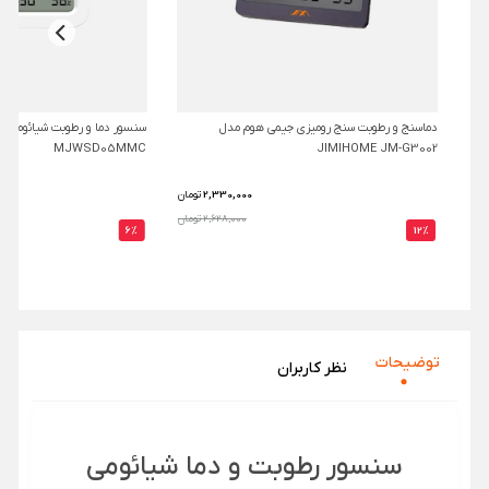
دماسنج و رطوبت سنج رومیزی جیمی هوم مدل
MJWSD05MMC
JIMIHOME JM-G3002
2,330,000
تومان
2,628,000 تومان
6%
12%
توضیحات
نظر‌ کاربران
سنسور رطوبت و دما شیائومی