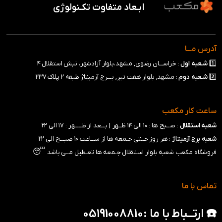
ابـعاد متفاوت تکـنولوژی
آدرس مـــا
1️⃣
شـعبه
اول
: خراســـان رضوی, مشهد،بلوار آزادشهر، نبش استقلال ۴
2️⃣
شـعبه
دوم
: مشهد, بلوار هفت تیر, بـــرج آرمیتاژ طبقه ۲ پلاک ۲۳۷
ساعت کار مکعب
شعبه استقلال
: صــبح ها : ۱۰ الی ۱۴ ظــهر |
بـــعد از ظـــــهر : ۱۷ الی ۲۲
شعبه برج آرمیتاژ
: هر روز حــتی جـمعه ها از ســـاعت ۱۰ صبـــح الی ۲۲
😴
فروشگاه مکعب شعبه بلوار اسـتقلال جـمعه ها تعـطیل مــی باشد
تماس با ما
☎️ ارتــباط با ما :05191008810