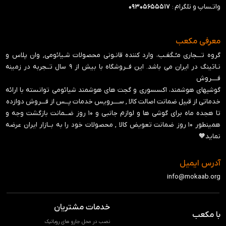
واتـساپ و تلگرام :
۰۹۳۰۵۶۵۵۵۱۷
معرفی مکعب
گروه تـــجاری مـُـکَعَـب، وارد کننده قانـونی محصولات شـیائومی, وان پلاس و
نـاثینگ در ایران می باشد. این فــروشگاه با بیش از ۹ سال تــجربه در زمینه
فــــروش
گوشیهای هوشمند، اکسسوری و گجت های هوشمند شیائومی توانسته با ارائه
خدماتی از قبیل ضمانت اصالت کالا , ســــرویس خدمات پــس از فـــروش دوازده
تا هجده ماه برای گوشی ها و لوازم جانبی و ‍۱۰ روز ضــمانت بازگشت وجه و
همینطور ۱۰ روز ضمانت تعویض کالا , محصولات خود را به بــازار ایران عرضه
نماید🧡
آدرس ایمیل
info@mokaab.org
خدمات مشتریان
با مکعب
نصب در محل جارو های روباتیک