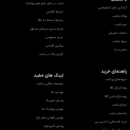
نصب در محل جارو های روباتیک
آنباکس های اختصاصی
شرایط گارانتی
وبلاگ مکعب
شرایط استفاده از کالا
تیم مکعب
پاسخ به پرسش‌های متداول
شعبات فیزیکی
حریم خصوصی
درباره مکعب
پیگیری گارانتی
تماس با ما
گزارش باگ در سایت
راهنمای خرید
لینک های مفید
شیوه های پرداخت
تخفیفات طلایی مکعب
رویه ارسال کالا
نورسید ها
رویه بازگرداندن کالا
وسایل کمپینگ
اضلاع مکعب
بهترین روباتیک ها
راهنمای سایت
بهترین گوشی های بازار
خرید اقساطی با اسنپ پی
وسایل آشپزخونه