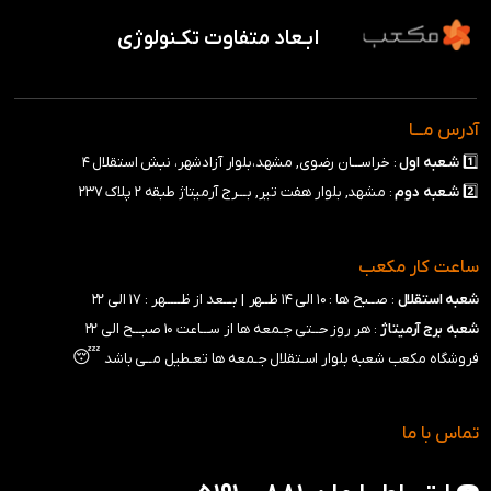
ابـعاد متفاوت تکـنولوژی
آدرس مـــا
1️⃣
شـعبه
اول
: خراســـان رضوی, مشهد،بلوار آزادشهر، نبش استقلال ۴
2️⃣
شـعبه
دوم
: مشهد, بلوار هفت تیر, بـــرج آرمیتاژ طبقه ۲ پلاک ۲۳۷
ساعت کار مکعب
شعبه استقلال
: صــبح ها : ۱۰ الی ۱۴ ظــهر |
بـــعد از ظـــــهر : ۱۷ الی ۲۲
شعبه برج آرمیتاژ
: هر روز حــتی جـمعه ها از ســـاعت ۱۰ صبـــح الی ۲۲
😴
فروشگاه مکعب شعبه بلوار اسـتقلال جـمعه ها تعـطیل مــی باشد
تماس با ما