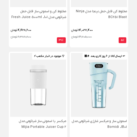
مخلوط‌ کن قابل حمل نینجا مدل Ninja
مخلوط کن و اسموتی ساز قابل حمل
BC251 Blast
شیائومی مدل Fresh Juice 500ml J01
14,027,400
تومان
4,428,600
تومان
14,705,000 تومان
6,388,800 تومان
31%
5%
↩ ارسال کالا از 6 روز کاری بعد 🤌🏼
▽ موجود در انبار مکعب ⚡️
اسموتی ساز و میکسر شارژی شیائومی مدل
میکسر یا اسموتی ساز شیائومی مدل
Mijia Portable Juicer Cup 2
Bomidi JB01