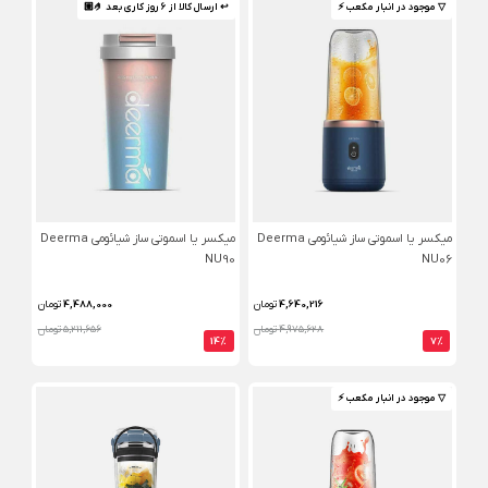
▽ موجود در انبار مکعب ⚡️
↩ ارسال کالا از 6 روز کاری بعد 🤌🏼
میکسر یا اسموتی ساز شیائومی Deerma
میکسر یا اسموتی ساز شیائومی Deerma
NU90
NU06
4,640,216
تومان
4,488,000
تومان
4,975,628 تومان
5,211,656 تومان
14%
7%
▽ موجود در انبار مکعب ⚡️