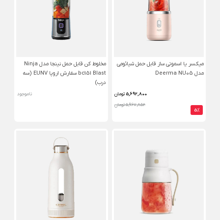
میکسر یا اسموتی ساز قابل حمل شیائومی
مخلوط‌ کن قابل حمل نینجا مدل Ninja
مدل Deerma NU05
bc151 Blast سفارش اروپا EUNV (سه
درب)
5,692,800
تومان
ناموجود
5,967,852 تومان
5%