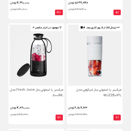
5,699,748
تومان
4,990,000
تومان
5,975,400 تومان
5,910,200 تومان
16%
5%
↩ ارسال کالا از 5 روز کاری بعد 🤌🏼
▽ موجود در انبار مکعب ⚡️
میکسر یا اسموتی ساز شیائومی مدل
میکسر یا اسموتی ساز Fresh Juice مدل
500ML
MJZZB01PL
6,509,722
تومان
4,890,000
تومان
6,933,948 تومان
5,451,320 تومان
11%
7%