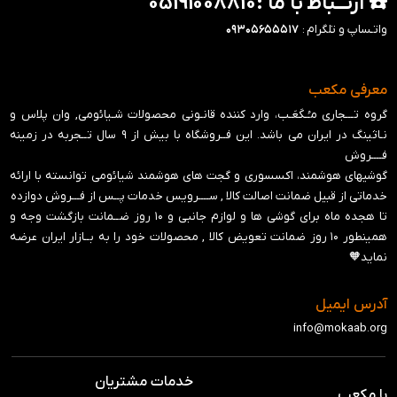
☎️ ارتــباط با ما :05191008810
واتـساپ و تلگرام :
۰۹۳۰۵۶۵۵۵۱۷
معرفی مکعب
گروه تـــجاری مـُـکَعَـب، وارد کننده قانـونی محصولات شـیائومی, وان پلاس و
نـاثینگ در ایران می باشد. این فــروشگاه با بیش از ۹ سال تــجربه در زمینه
فــــروش
گوشیهای هوشمند، اکسسوری و گجت های هوشمند شیائومی توانسته با ارائه
خدماتی از قبیل ضمانت اصالت کالا , ســــرویس خدمات پــس از فـــروش دوازده
تا هجده ماه برای گوشی ها و لوازم جانبی و ‍۱۰ روز ضــمانت بازگشت وجه و
همینطور ۱۰ روز ضمانت تعویض کالا , محصولات خود را به بــازار ایران عرضه
نماید🧡
آدرس ایمیل
info@mokaab.org
خدمات مشتریان
با مکعب