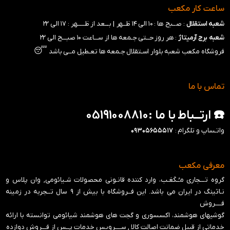
ساعت کار مکعب
شعبه استقلال
: صــبح ها : ۱۰ الی ۱۴ ظــهر |
بـــعد از ظـــــهر : ۱۷ الی ۲۲
شعبه برج آرمیتاژ
: هر روز حــتی جـمعه ها از ســـاعت ۱۰ صبـــح الی ۲۲
😴
فروشگاه مکعب شعبه بلوار اسـتقلال جـمعه ها تعـطیل مــی باشد
تماس با ما
☎️ ارتــباط با ما :05191008810
واتـساپ و تلگرام :
۰۹۳۰۵۶۵۵۵۱۷
معرفی مکعب
گروه تـــجاری مـُـکَعَـب، وارد کننده قانـونی محصولات شـیائومی, وان پلاس و
نـاثینگ در ایران می باشد. این فــروشگاه با بیش از ۹ سال تــجربه در زمینه
فــــروش
گوشیهای هوشمند، اکسسوری و گجت های هوشمند شیائومی توانسته با ارائه
خدماتی از قبیل ضمانت اصالت کالا , ســــرویس خدمات پــس از فـــروش دوازده