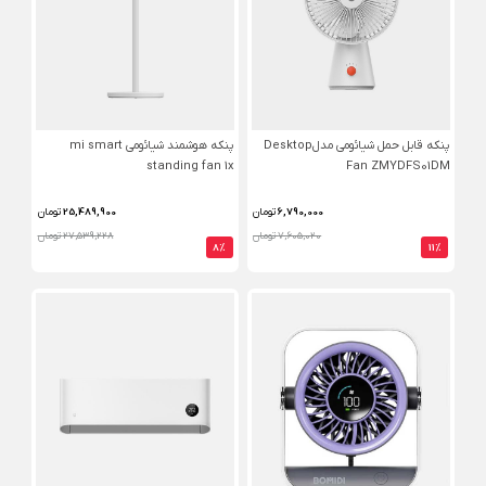
پنکه قابل حمل شیائومی مدلDesktop
پنکه هوشمند شیائومی mi smart
standing fan 1x
Fan ZMYDFS01DM
6,790,000
تومان
25,489,900
تومان
7,605,020 تومان
27,539,228 تومان
8%
11%