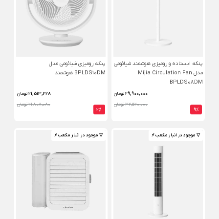
پنکه ایستاده و رومیزی هوشمند شیائومی
پنکه رومیزی شیائومی مدل
مدل Mijia Circulation Fan
BPLDS10DM هوشمند
BPLDS08DM
29,900,000
تومان
21,513,228
تومان
32,520,000 تومان
21,808,080 تومان
2%
9%
▽ موجود در انبار مکعب ⚡️
▽ موجود در انبار مکعب ⚡️