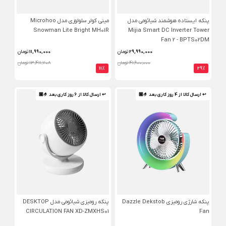
پنکه ایستاده هوشمند شیائومی مدل
مینی کولر سلولوزی مدل Microhoo
Snowman Lite Bright MH01R
Mijia Smart DC Inverter Tower
Fan 2 - BPTS02DM
29,990,000
تومان
11,990,000
تومان
41,900,000 تومان
13,411,708 تومان
11%
29%
↩ ارسال کالا از 4 روز کاری بعد 🤌🏼
↩ ارسال کالا از 6 روز کاری بعد 🤌🏼
پنکه شارژی رومیزی Dazzle Dekstob
پنکه رومیزی شیائومی مدل DESKTOP
CIRCULATION FAN XD-ZMXHS01
Fan