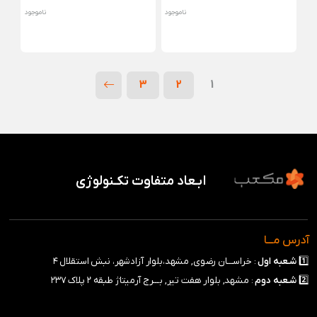
ناموجود
ناموجود
3
2
1
ابـعاد متفاوت تکـنولوژی
آدرس مـــا
1️⃣
شـعبه
اول
: خراســـان رضوی, مشهد،بلوار آزادشهر، نبش استقلال ۴
2️⃣
شـعبه
دوم
: مشهد, بلوار هفت تیر, بـــرج آرمیتاژ طبقه ۲ پلاک ۲۳۷