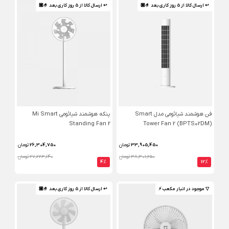
↩ ارسال کالا از 5 روز کاری بعد 🤌🏼
↩ ارسال کالا از 5 روز کاری بعد 🤌🏼
فن هوشمند شیائومی مدل Smart
پنکه هوشمند شیائومی Mi Smart
Standing Fan 2
Tower Fan 2 (BPTS02DM)
33,905,450
تومان
26,304,750
تومان
38,301,250 تومان
27,223,140 تومان
4%
12%
▽ موجود در انبار مکعب ⚡️
↩ ارسال کالا از 5 روز کاری بعد 🤌🏼