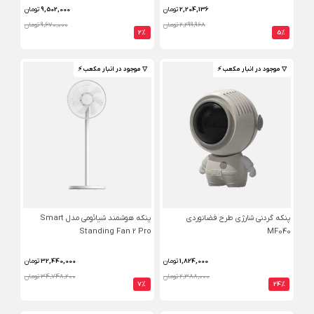
2,204,136
تومان
9,502,000
تومان
2,299,968 تومان
9,670,000 تومان
2%
5%
▽ موجود در انبار مکعب ⚡️
▽ موجود در انبار مکعب ⚡️
پنکه گردنی شارژی طرح فضانوردی
پنکه هوشمند شیائومی مدل Smart
Standing Fan 2 Pro
MF040
1,824,000
تومان
32,440,000
تومان
2,388,000 تومان
34,748,200 تومان
7%
24%