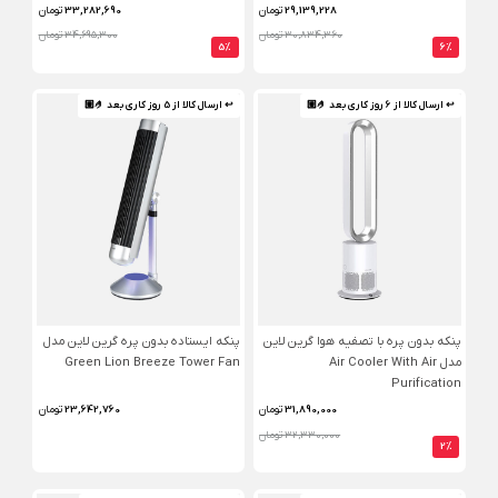
29,139,228
تومان
33,282,690
تومان
30,834,360 تومان
34,695,300 تومان
5%
6%
↩ ارسال کالا از 6 روز کاری بعد 🤌🏼
↩ ارسال کالا از 5 روز کاری بعد 🤌🏼
پنکه بدون پره با تصفیه هوا گرین لاین
پنکه ایستاده بدون پره گرین لاین مدل
مدل Air Cooler With Air
Green Lion Breeze Tower Fan
Purification
31,890,000
تومان
23,642,760
تومان
32,330,000 تومان
2%