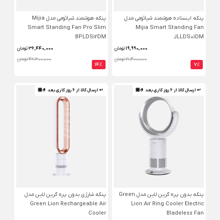
پنکه ایستاده هوشمند شیائومی مدل
پنکه هوشمند شیائومی مدل Mijia
Smart Standing Fan Pro Slim
Mijia Smart Standing Fan
BPLDS12DM
JLLDS01DM
19,990,000
تومان
36,440,000
تومان
21,400,000 تومان
42,300,000 تومان
14%
7%
↩ ارسال کالا از 6 روز کاری بعد 🤌🏼
↩ ارسال کالا از 6 روز کاری بعد 🤌🏼
پنکه بدون پره گرین لاین مدل Green
پنکه شارژی بدون پره گرین لاین مدل
Green Lion Rechargeable Air
Lion Air Ring Cooler Electric
Cooler
Bladeless Fan