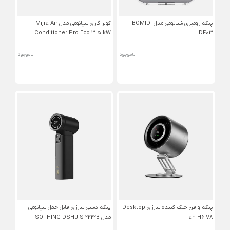
پنکه رومیزی شیائومی مدل BOMIDI
کولر گازی شیائومی مدل Mijia Air
Conditioner Pro Eco 3.5 kW
DF03
ناموجود
ناموجود
پنکه و فن خنک کننده شارژی Desktop
پنکه دستی شارژی قابل حمل شیائومی
Fan H6-V8
مدل SOTHING DSHJ-S-2422B