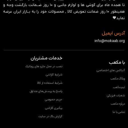
تا هجده ماه برای گوشی ها و لوازم جانبی و ‍۱۰ روز ضــمانت بازگشت وجه و
همینطور ۱۰ روز ضمانت تعویض کالا , محصولات خود را به بــازار ایران عرضه
نماید🧡
آدرس ایمیل
info@mokaab.org
خدمات مشتریان
با مکعب
نصب در محل جارو های روباتیک
آنباکس های اختصاصی
شرایط گارانتی
وبلاگ مکعب
شرایط استفاده از کالا
تیم مکعب
پاسخ به پرسش‌های متداول
شعبات فیزیکی
حریم خصوصی
درباره مکعب
پیگیری گارانتی
تماس با ما
گزارش باگ در سایت