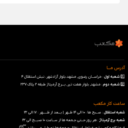
آدرس مـــا
1️⃣
شـعبه
اول
: خراســـان رضوی, مشهد،بلوار آزادشهر، نبش استقلال ۴
2️⃣
شـعبه
دوم
: مشهد, بلوار هفت تیر, بـــرج آرمیتاژ طبقه ۲ پلاک ۲۳۷
ساعت کار مکعب
شعبه استقلال
: صــبح ها : ۱۰ الی ۱۴ ظــهر |
بـــعد از ظـــــهر : ۱۷ الی ۲۲
شعبه برج آرمیتاژ
: هر روز حــتی جـمعه ها از ســـاعت ۱۰ صبـــح الی ۲۲
😴
فروشگاه مکعب شعبه بلوار اسـتقلال جـمعه ها تعـطیل مــی باشد