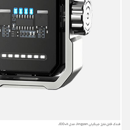
فندک قابل‌ شارژ جینگیان Jingyan مدل JDD011