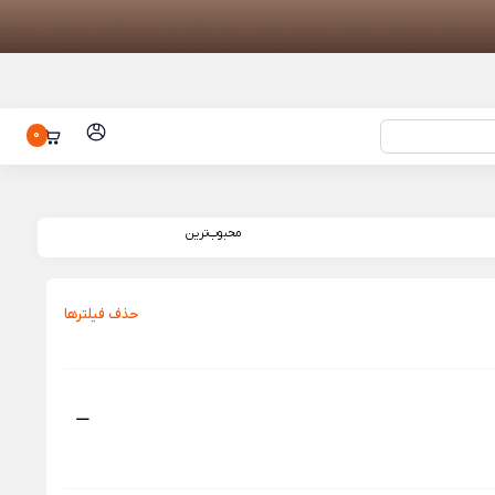
0
تاچ و ال سی دی شیائومی ردمی 10 آ | LCD
جارو رباتیک شیائومی مدل Mova V50
محبوب‌ترین
ارنده گوشی
یل شیائومی مدل Xiaomi Selfie
Stick Trip
حذف فیلتر‌ها
تول مدل
NE2009
آکواریوم هوشمند شیائومی مدل Mijia
Sm