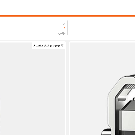
از:
0
تومان
▽ موجود در انبار مکعب ⚡️