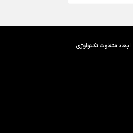
ابـعاد متفاوت تکـنولوژی