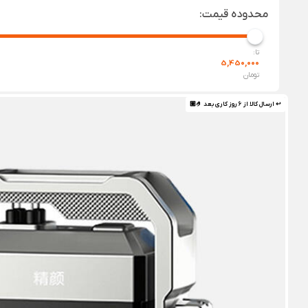
محدوده قیمت:
تا:
5,450,000
تومان
↩ ارسال کالا از 6 روز کاری بعد 🤌🏼