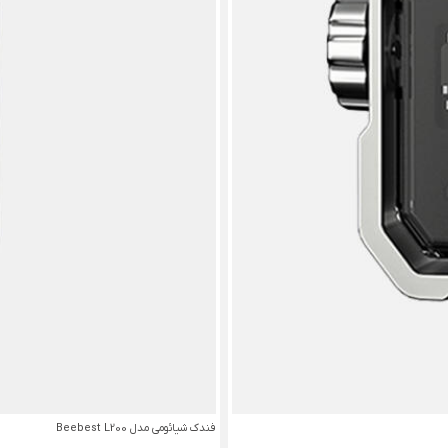
فندک شیائومی مدل Beebest L200