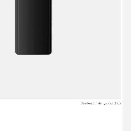
فندک شیائومی Beebest L101s