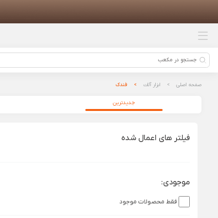
محصولات پیشنهادی
تاچ و ال سی دی شیائومی ردمی 10 آ |
LCD Xiaomi Redmi 10A
جارو رباتیک شیائومی مدل Mova V50
Ultra Complete
صفحه اصلی
ابزار آلات
فندک
مونوپاد و سه پایه نگهدارنده گوشی
موبایل شیائومی مدل Xiaomi Selfie
جدیدترین
Stick Tripod Mini XMZJZPG02YM
چاقو چند منظوره نکس تول مدل
NE20099 - NE20098 - NE20097
فیلتر های اعمال شده
آکواریوم هوشمند شیائومی مدل Mijia
Smart Fish Tank MYG100
موجودی:
فقط محصولات موجود