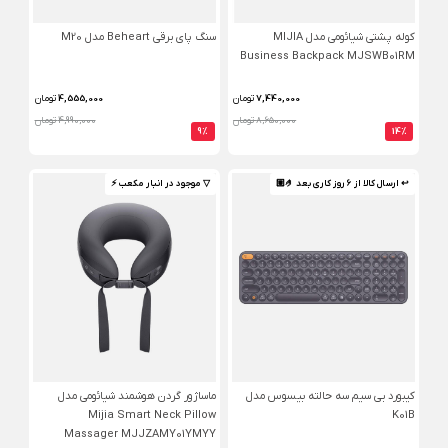
کوله پشتی شیائومی مدل MIJIA
سنگ پای برقی Beheart مدل M20
Business Backpack MJSWB01RM
7,440,000
تومان
4,555,000
تومان
8,650,000 تومان
4,990,000 تومان
9%
14%
↩ ارسال کالا از 6 روز کاری بعد 🤌🏼
▽ موجود در انبار مکعب ⚡️
کیبورد بی سیم سه حالته بیسوس مدل
ماساژور گردن هوشمند شیائومی مدل
Mijia Smart Neck Pillow
K01B
Massager MJJZAMY01YMYY