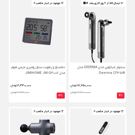
↩ ارسال کالا از 6 روز کاری بعد 🤌🏼
▽ موجود در انبار مکعب ⚡️
سشوار شیائومی مدل DEERMA مدل
دماسنج و رطوبت سنج رومیزی جیمی هوم
Deerma CF35W
مدل JIMIHOME JM-G3002
17,750,000
تومان
2,330,000
تومان
18,300,000 تومان
2,628,000 تومان
12%
4%
▽ موجود در انبار مکعب ⚡️
▽ موجود در انبار مکعب ⚡️