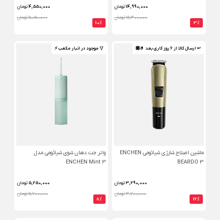
14,990,000
تومان
4,550,000
تومان
15,300,000 تومان
5,050,000 تومان
10%
3%
↩ ارسال کالا از 6 روز کاری بعد 🤌🏼
▽ موجود در انبار مکعب ⚡️
ماشین اصلاح شارژی شیائومی ENCHEN
واتر جت دهان شوی شیائومی مدل
ENCHEN Mint 3
BEARDO 3
3,290,000
تومان
5,250,000
تومان
3,700,000 تومان
5,700,000 تومان
8%
12%