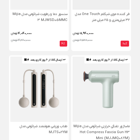
فر کننده موی شیگلم One Touch مدل
سنسور دما و رطوبت شیائومی مدل Mijia
۳۲ میلی‌متری و 25 میلی متر
3 MJWSD05MMC
5,940,000
تومان
4,040,000
تومان
6,528,000 تومان
4,260,000 تومان
6%
10%
↩ ارسال کالا از 6 روز کاری بعد 🤌🏼
↩ ارسال کالا از 6 روز کاری بعد 🤌🏼
ماساژور تفنگی حرارتی شیائومی مدل Mijia
طناب ورزشی هوشمند شیائومی مدل
MJTS02YM
Hot Compress Fascia Gun H3
Mini (MJJMQ08YM)