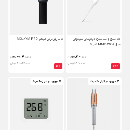
دما سنج و تب سنج دیجیتالی شیائومی
ماساژور برقی میجیا MQ02YM PRO
مدل Mijia MMC-W201
1,413,000
تومان
37,990,000
تومان
1,860,000 تومان
46,068,000 تومان
18%
25%
▽ موجود در انبار مکعب ⚡️
▽ موجود در انبار مکعب ⚡️