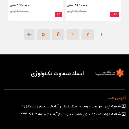
18,490,000
تومان
4,990,000
تومان
27,631,560 تومان
5,300,000 تومان
6%
34%
5
4
3
2
1
ابـعاد متفاوت تکـنولوژی
آدرس مـــا
1️⃣
شـعبه
اول
: خراســـان رضوی, مشهد،بلوار آزادشهر، نبش استقلال ۴
2️⃣
شـعبه
دوم
: مشهد, بلوار هفت تیر, بـــرج آرمیتاژ طبقه ۲ پلاک ۲۳۷