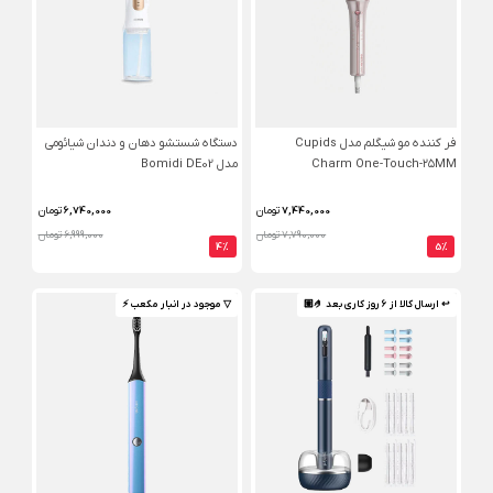
فر کننده مو شیگلم مدل Cupids
دستگاه شستشو دهان و دندان شیائومی
Charm One-Touch-۲۵MM
مدل Bomidi DE02
7,440,000
تومان
6,740,000
تومان
7,790,000 تومان
6,999,000 تومان
4%
5%
↩ ارسال کالا از 6 روز کاری بعد 🤌🏼
▽ موجود در انبار مکعب ⚡️