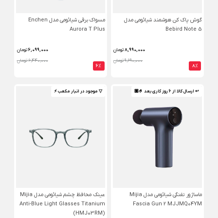
گوش پاک کن هوشمند شیائومی مدل
مسواک برقی شیائومی مدل Enchen
Aurora T Plus
Bebird Note 5
8,990,000
تومان
6,099,000
تومان
9,690,000 تومان
6,440,000 تومان
6%
8%
↩ ارسال کالا از 6 روز کاری بعد 🤌🏼
▽ موجود در انبار مکعب ⚡️
ماساژور تفنگی شیائومی مدل Mijia
عینک محافظ چشم شیائومی مدل Mijia
Anti-Blue Light Glasses Titanium
Fascia Gun 2 MJJMQ04YM
(HMJ03RM)