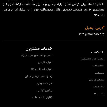
تا هجده ماه برای گوشی ها و لوازم جانبی و ‍۱۰ روز ضــمانت بازگشت وجه و
همینطور ۱۰ روز ضمانت تعویض کالا , محصولات خود را به بــازار ایران عرضه
نماید🧡
آدرس ایمیل
info@mokaab.org
خدمات مشتریان
با مکعب
نصب در محل جارو های روباتیک
آنباکس های اختصاصی
شرایط گارانتی
وبلاگ مکعب
شرایط استفاده از کالا
تیم مکعب
پاسخ به پرسش‌های متداول
شعبات فیزیکی
حریم خصوصی
درباره مکعب
پیگیری گارانتی
تماس با ما
گزارش باگ در سایت