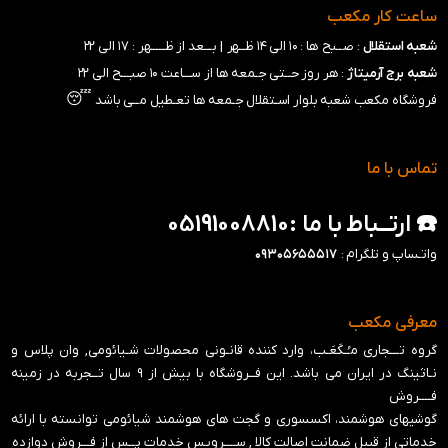
ساعت کار مکعب
شعبه استقلال
: صــبح ها : ۱۰ الی ۱۴ ظــهر |
بـــعد از ظـــــهر : ۱۷ الی ۲۲
شعبه برج آرمیتاژ
: هر روز حــتی جـمعه ها از ســـاعت ۱۰ صبـــح الی ۲۲
😴
فروشگاه مکعب شعبه بلوار اسـتقلال جـمعه ها تعـطیل مــی باشد
تماس با ما
☎️ ارتــباط با ما :05191008810
واتـساپ و تلگرام :
۰۹۳۰۵۶۵۵۵۱۷
معرفی مکعب
گروه تـــجاری مـُـکَعَـب، وارد کننده قانـونی محصولات شـیائومی, وان پلاس و
نـاثینگ در ایران می باشد. این فــروشگاه با بیش از ۹ سال تــجربه در زمینه
فــــروش
گوشیهای هوشمند، اکسسوری و گجت های هوشمند شیائومی توانسته با ارائه
خدماتی از قبیل ضمانت اصالت کالا , ســــرویس خدمات پــس از فـــروش دوازده