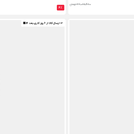
36,025,480 تومان
4%
↩ ارسال کالا از 6 روز کاری بعد 🤌🏼