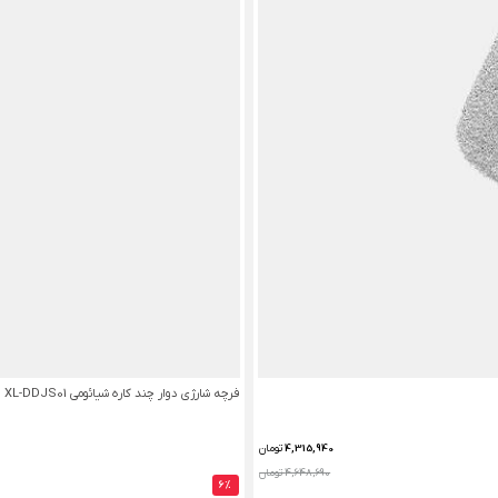
فرچه شارژی دوار چند کاره شیائومی XL-DDJS01
4,315,940
تومان
4,648,690 تومان
6%