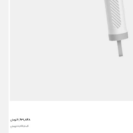
6,931,848
تومان
7,299,204 تومان