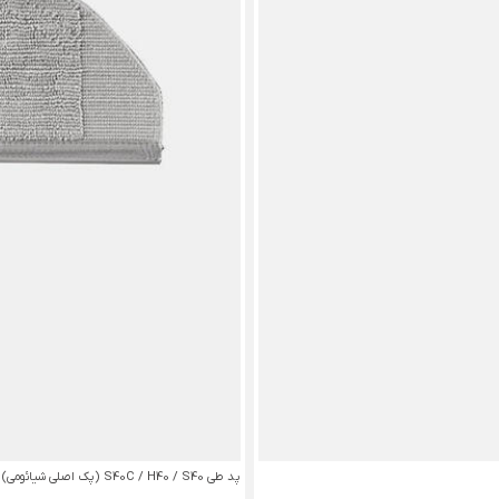
پد طی S40C / H40 / S40 (پک اصلی شیائومی)