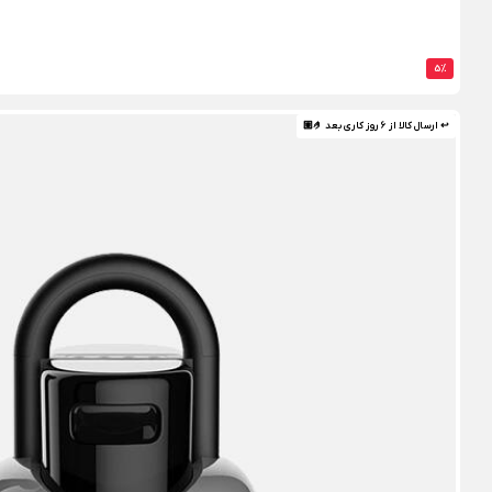
5%
↩ ارسال کالا از 6 روز کاری بعد 🤌🏼