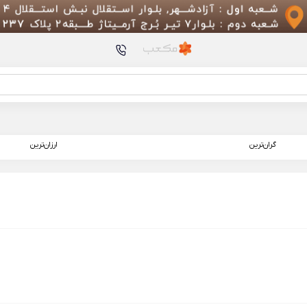
محصولات پیشنهادی
پروژکتور شیائومی Wanbo Mozart 1
میکسر یا اسموتی ساز ش
گران‌ترین
ارزان‌ترین
MJZZB01PL
پنکه ایستاده بدون پره 
ion Breeze Tower Fan
Fryer 6.5L (MAF10)
512/12 گیگابایت