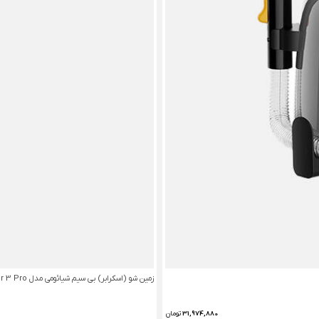
زمین شو (اسکرابر) بی سیم شیائومی مدل Mijia Wireless Floor Scrubber 3 Pro
31,974,880
تومان