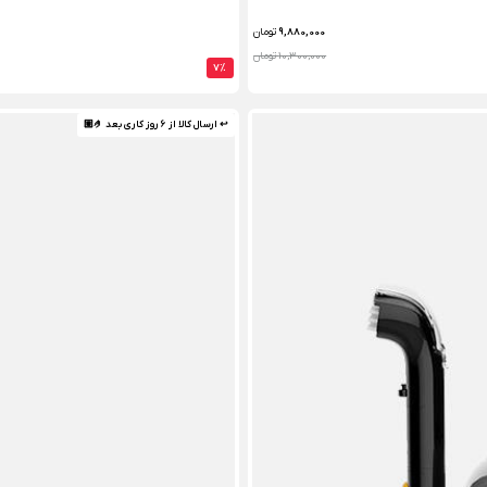
9,880,000
تومان
10,300,000 تومان
7%
↩ ارسال کالا از 6 روز کاری بعد 🤌🏼