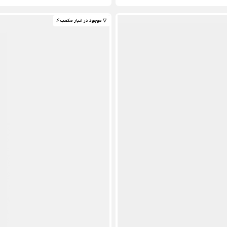
▽ موجود در انبار مکعب ⚡️