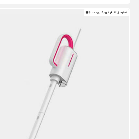
↩ ارسال کالا از 6 روز کاری بعد 🤌🏼