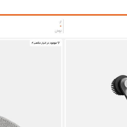
از:
0
تومان
▽ موجود در انبار مکعب ⚡️