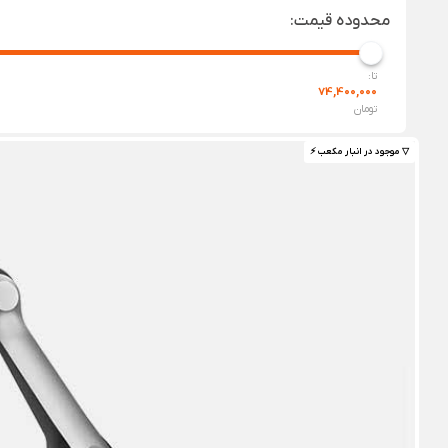
محدوده قیمت:
تا:
74,400,000
تومان
▽ موجود در انبار مکعب ⚡️