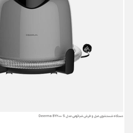
دستگاه شستشوی مبل و فرش شیائومی مدل Deerma BY200 S