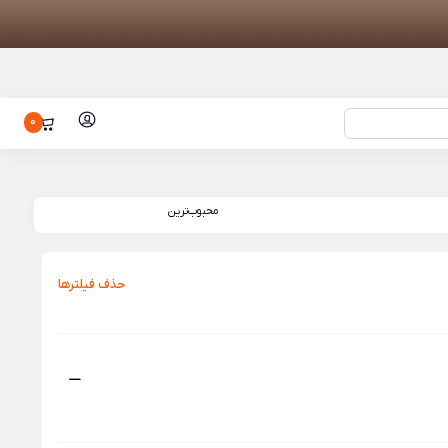
0
یائومی مدل
محبوب‌ترین
گرین لاین مدل
Green L
حذف فیلتر‌ها
سرخ کن هوشمند شیائومی مدل Air
گوشی شیائومی مدل Civi 5 Pro با ظرفیت