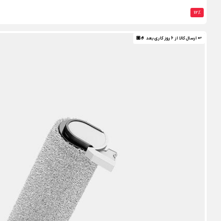
12%
↩ ارسال کالا از 6 روز کاری بعد 🤌🏼