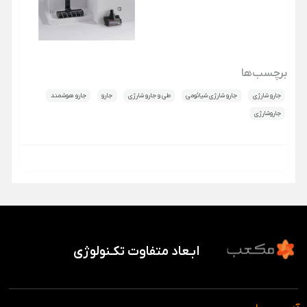
برچسب‌ها
جارو شارژی
جارو شارژی شیائومی
طی و جارو شارژی
جارو
جارو هوشمند
جاروشارژی
ابـعاد متفاوت تکـنولوژی