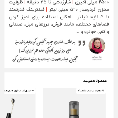
2500 میلی آمپری
|
شارژدهی تا 45 دقیقه
|
ظرفیت
مخزن گردوغبار 520 میلی لیتر
|
فیلترینگ قدرتمند
با 5 لایه فیلتر
|
امکان استفاده برای تمیز کردن
فضاهای مختلف، مانند فرش، درزهای مبل، صندلی
و کفی خودرو و ...
محصولات مرتبط
▽ موجود در انبار مکعب ⚡️
↩ ارسال کالا از 6 روز کاری بعد 🤌🏼