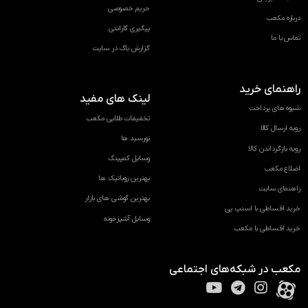
حریم خصوصی
درباره مکعب
پیگیری گارانتی
تماس با ما
گزارش باگ در سایت
راهنمای خرید
لینک های مفید
شیوه های پرداخت
تخفیفات طلایی مکعب
رویه ارسال کالا
نورسید ها
رویه بازگرداندن کالا
وسایل کمپینگ
اضلاع مکعب
بهترین روباتیک ها
راهنمای سایت
بهترین گوشی های بازار
خرید اقساطی با اسنپ پی
وسایل آشپزخونه
خرید اقساطی با مکعب
مکعب در شبکه‌های اجتماعی