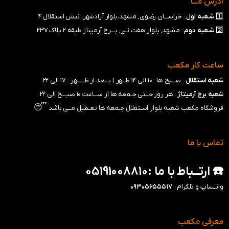
آدرس مـــا
1️⃣
شـعبه
اول
: خراســـان رضوی, مشهد،بلوار آزادشهر، نبش استقلال ۴
2️⃣
شـعبه
دوم
: مشهد, بلوار هفت تیر, بـــرج آرمیتاژ طبقه ۲ پلاک ۲۳۷
ساعت کار مکعب
شعبه استقلال
: صــبح ها : ۱۰ الی ۱۴ ظــهر |
بـــعد از ظـــــهر : ۱۷ الی ۲۲
شعبه برج آرمیتاژ
: هر روز حــتی جـمعه ها از ســـاعت ۱۰ صبـــح الی ۲۲
😴
فروشگاه مکعب شعبه بلوار اسـتقلال جـمعه ها تعـطیل مــی باشد
تماس با ما
☎️ ارتــباط با ما :05191008810
واتـساپ و تلگرام :
۰۹۳۰۵۶۵۵۵۱۷
معرفی مکعب