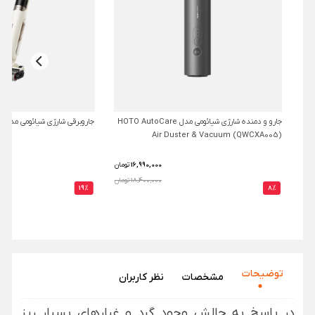
جارو و دمنده شارژی شیائومی مدل HOTO AutoCare
جاروبرقی شارژی شیائومی مدل Mova K30 Mix
Air Duster & Vacuum (QWCXA005)
16,990,000
تومان
18,400,000 تومان
19%
8%
توضیحات
مشخصات
نظر‌ کاربران
در پاسخ به چالش وجود گرد و غبارهای بسیار ریز