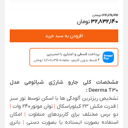
34,291,992
تومان
32,832,140
تومان
افزودن به سبد خرید
پرداخت قسطی و اعتباری با اسنپ‌پی
۴ قسط بدون کارمزد، ماهانه ۸٬۲۰۸٬۰۳۵ تومان
مشخصات کلی جارو شارژی شیائومی مدل
Deerma T30 :
تشخیص ریزترین آلودگی ها با اسکن توسط نور سبز
|
قدرت مکش 23 کیلوپاسکال
|
توان موتور240 وات
|
دو برس مختلف برای کاربردهای متفاوت
|
امکان
استفاده بصورت ایستاده یا بصورت دستی
|
باتری