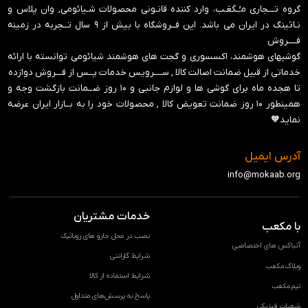
گروه تـــجاری مـُـکَعَـب، وارد کننده قانـونی محصولات شـیائومی, وان پلاس و
نـاثینگ در ایران می باشد. این فــروشگاه با بیش از ۹ سال تــجربه در زمینه
فــــروش
گوشیهای هوشمند، اکسسوری و گجت های هوشمند شیائومی توانسته با ارائه
خدماتی از قبیل ضمانت اصالت کالا , ســــرویس خدمات پــس از فـــروش دوازده
تا هجده ماه برای گوشی ها و لوازم جانبی و ‍۱۰ روز ضــمانت بازگشت وجه و
همینطور ۱۰ روز ضمانت تعویض کالا , محصولات خود را به بــازار ایران عرضه
نماید🧡
آدرس ایمیل
info@mokaab.org
خدمات مشتریان
با مکعب
نصب در محل جارو های روباتیک
آنباکس های اختصاصی
شرایط گارانتی
وبلاگ مکعب
شرایط استفاده از کالا
تیم مکعب
پاسخ به پرسش‌های متداول
شعبات فیزیکی