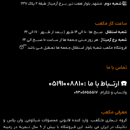
2️⃣
شـعبه
دوم
: مشهد, بلوار هفت تیر, بـــرج آرمیتاژ طبقه ۲ پلاک ۲۳۷
ساعت کار مکعب
شعبه استقلال
: صــبح ها : ۱۰ الی ۱۴ ظــهر |
بـــعد از ظـــــهر : ۱۷ الی ۲۲
شعبه برج آرمیتاژ
: هر روز حــتی جـمعه ها از ســـاعت ۱۰ صبـــح الی ۲۲
😴
فروشگاه مکعب شعبه بلوار اسـتقلال جـمعه ها تعـطیل مــی باشد
تماس با ما
☎️ ارتــباط با ما :05191008810
واتـساپ و تلگرام :
۰۹۳۰۵۶۵۵۵۱۷
معرفی مکعب
گروه تـــجاری مـُـکَعَـب، وارد کننده قانـونی محصولات شـیائومی, وان پلاس و
نـاثینگ در ایران می باشد. این فــروشگاه با بیش از ۹ سال تــجربه در زمینه