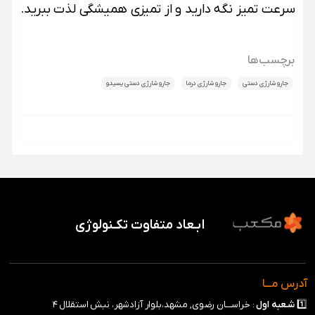
سرعت تمیز نگه دارید و از تمیزی همیشگی لذت ببرید
.
برچسب‌ها
جارو شارژی دستی
جارو شارژی درما
جارو شارژی دستی یسیدو
ابـعاد متفاوت تکـنولوژی
آدرس مـــا
1️⃣
شـعبه
اول
: خراســـان رضوی, مشهد،بلوار آزادشهر، نبش استقلال ۴