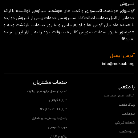
فــــروش
گوشیهای هوشمند، اکسسوری و گجت های هوشمند شیائومی توانسته با ارائه
خدماتی از قبیل ضمانت اصالت کالا , ســــرویس خدمات پــس از فـــروش دوازده
تا هجده ماه برای گوشی ها و لوازم جانبی و ‍۱۰ روز ضــمانت بازگشت وجه و
همینطور ۱۰ روز ضمانت تعویض کالا , محصولات خود را به بــازار ایران عرضه
نماید🧡
آدرس ایمیل
info@mokaab.org
خدمات مشتریان
با مکعب
نصب در محل جارو های روباتیک
آنباکس های اختصاصی
شرایط گارانتی
وبلاگ مکعب
شرایط استفاده از کالا
تیم مکعب
پاسخ به پرسش‌های متداول
شعبات فیزیکی
حریم خصوصی
درباره مکعب
پیگیری گارانتی