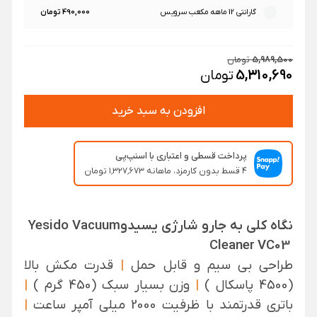
490,000 تومان
گارانتی 12 ماهه مکعب سرویس
5,989,500
تومان
5,310,690
تومان
افزودن به سبد خرید
پرداخت قسطی و اعتباری با اسنپ‌پی
۴ قسط بدون کارمزد، ماهانه ۱٬۳۲۷٬۶۷۳ تومان
نگاه کلی به
جارو شارژی یسیدو
Yesido Vacuum
Cleaner VC03
طراحی بی سیم و قابل حمل
|
قدرت مکش بالا
(4500 پاسکال )
|
وزن بسیار سبک (450 گرم )
|
باتری قدرتمند با ظرفیت 2000 میلی آمپر ساعت
|