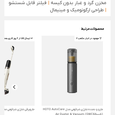
مخزن گرد و غبار بدون کیسه
|
فیلتر قابل شستشو
|
طراحی ارگونومیک و مینیمال
محصولات مرتبط
▽ موجود در انبار مکعب ⚡️
↩ ارسال کالا از 6 روز کاری بعد 🤌🏼
جارو و دمنده شارژی شیائومی مدل HOTO AutoCare
جاروبرقی شارژی شیائومی مدل Mova K30 Mix
Air Duster & Vacuum (QWCXA005)