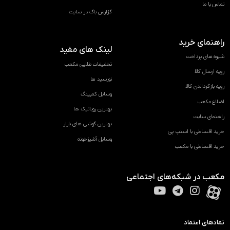
تماس با ما
گزارش باگ در سایت
راهنمای خرید
لینک های مفید
شیوه های پرداخت
تخفیفات طلایی مکعب
رویه ارسال کالا
نورسید ها
رویه بازگرداندن کالا
وسایل کمپینگ
اضلاع مکعب
بهترین روباتیک ها
راهنمای سایت
بهترین گوشی های بازار
خرید اقساطی با اسنپ پی
وسایل آشپزخونه
خرید اقساطی با مکعب
مکعب در شبکه‌های اجتماعی
نمادهای اعتماد