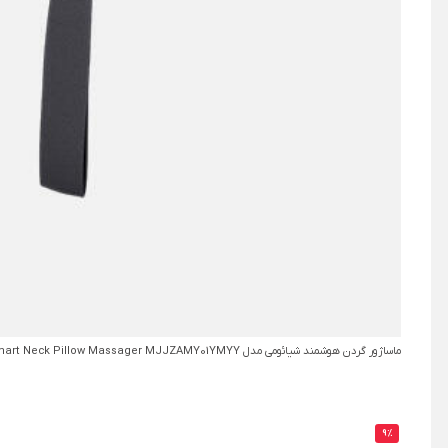
ماساژور گردن هوشمند شیائومی مدل Mijia Smart Neck Pillow Massager MJJZAMY01YMYY
9%