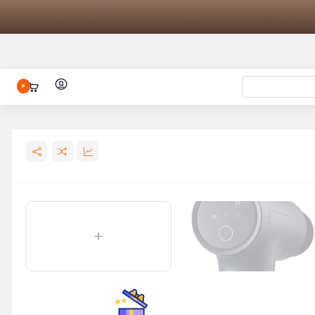
0
 رباتیک اکووکس DEEBOT T30 PRO
 LePresso 600ml
Smart Hydr
برای گوشی
ئومی S1۰
ماساژور تفنگی شیائومی مدل Massage