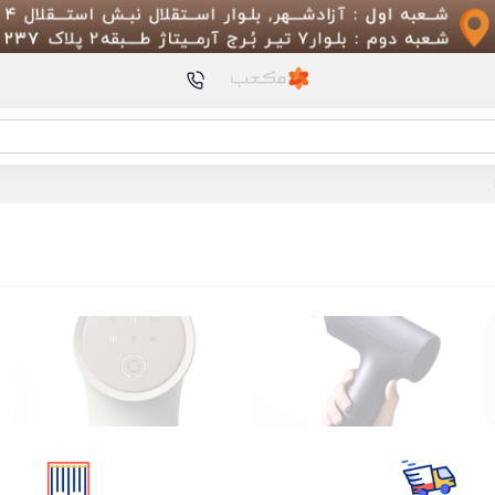
محصولات پیشنهادی
جارو
OMNI
فلاسک هوشمند
ation Vacuum Bottle
محافظ گلس تمام صفحه 
POCO X7 PRO
برس اصلی جارو رباتیک شیا
Gun 2 XMFG-M451