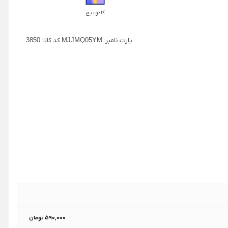
کادو پیچ
پارت نامبر:
MJJMQ05YM
کد کالا:
3850
590,000 تومان