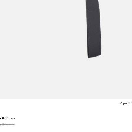
12,990,000
تو
14,200,000 تومان