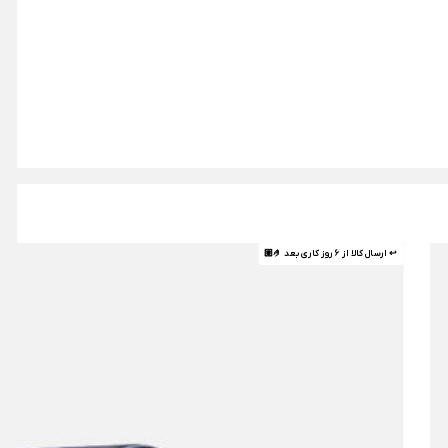
↩ ارسال کالا از 6 روز کاری بعد 🤌🏼