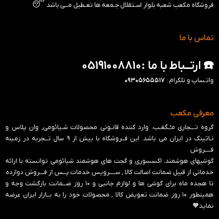
😴
فروشگاه مکعب شعبه بلوار اسـتقلال جـمعه ها تعـطیل مــی باشد
تماس با ما
☎️ ارتــباط با ما :05191008810
واتـساپ و تلگرام :
۰۹۳۰۵۶۵۵۵۱۷
معرفی مکعب
گروه تـــجاری مـُـکَعَـب، وارد کننده قانـونی محصولات شـیائومی, وان پلاس و
نـاثینگ در ایران می باشد. این فــروشگاه با بیش از ۹ سال تــجربه در زمینه
فــــروش
گوشیهای هوشمند، اکسسوری و گجت های هوشمند شیائومی توانسته با ارائه
خدماتی از قبیل ضمانت اصالت کالا , ســــرویس خدمات پــس از فـــروش دوازده
تا هجده ماه برای گوشی ها و لوازم جانبی و ‍۱۰ روز ضــمانت بازگشت وجه و
همینطور ۱۰ روز ضمانت تعویض کالا , محصولات خود را به بــازار ایران عرضه
نماید🧡