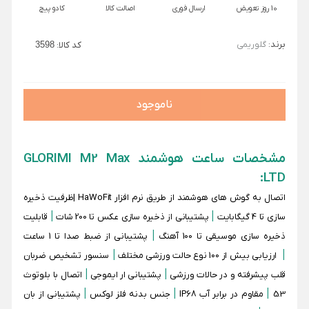
10 روز تعویض
ارسال فوری
اصالت کالا
کادو پیچ
برند:
گلوریمی
کد کالا:
3598
ناموجود
مشخصات ساعت هوشمند GLORIMI M2 Max
LTD:
اتصال به گوش های هوشمند از طریق نرم افزار HaWoFit |ظرفیت ذخیره
|
|
سازی تا 4 گیگابایت
پشتیبانی از ذخیره سازی عکس تا 200 شات
قابلیت
|
ذخیره سازی موسیقی تا 100 آهنگ
پشتیبانی از ضبط صدا تا 1 ساعت
|
|
ارزیابی بیش از 100 نوع حالت ورزشی مختلف
سنسور تشخیص ضربان
|
|
قلب پیشرفته و در حالات ورزشی
پشتیبانی ار ایموجی
اتصال با بلوتوث
|
|
|
5.3
مقاوم در برابر آب IP68
جنس بدنه فلز لوکس
پشتیبانی از بان