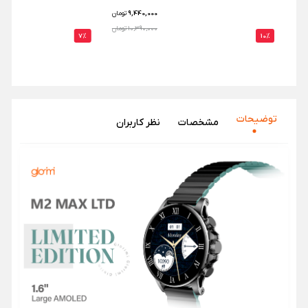
9,440,000
تومان
10,390,000 تومان
7%
10%
توضیحات
مشخصات
نظر‌ کاربران