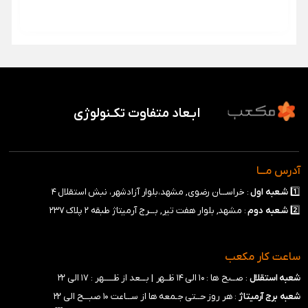
ابـعاد متفاوت تکـنولوژی
آدرس مـــا
1️⃣
شـعبه
اول
: خراســـان رضوی, مشهد،بلوار آزادشهر، نبش استقلال ۴
2️⃣
شـعبه
دوم
: مشهد, بلوار هفت تیر, بـــرج آرمیتاژ طبقه ۲ پلاک ۲۳۷
ساعت کار مکعب
شعبه استقلال
: صــبح ها : ۱۰ الی ۱۴ ظــهر |
بـــعد از ظـــــهر : ۱۷ الی ۲۲
شعبه برج آرمیتاژ
: هر روز حــتی جـمعه ها از ســـاعت ۱۰ صبـــح الی ۲۲