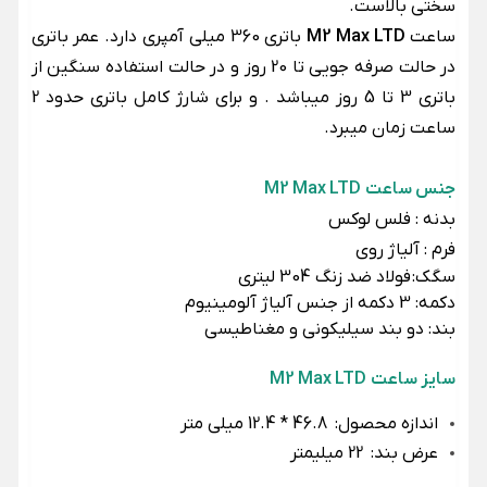
سختی بالاست.
ساعت
M2 Max LTD
باتری 360 میلی آمپری دارد. عمر باتری
در حالت صرفه جویی تا 20 روز و در حالت استفاده سنگین از
باتری 3 تا 5 روز میباشد . و برای شارژ کامل باتری حدود 2
ساعت زمان میبرد.
جنس ساعت
M2 Max LTD
بدنه : فلس لوکس
فرم : آلیاژ روی
سگک:
فولاد ضد زنگ 304 لیتری
دکمه: 3 دکمه از جنس آلیاژ آلومینیوم
بند: دو بند سیلیکونی و مغناطیسی
سایز ساعت
M2 Max LTD
اندازه محصول:
46.8 * 12.4 میلی متر
عرض بند:
22 میلیمتر