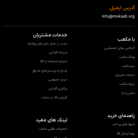
آدرس ایمیل
info@mokaab.org
خدمات مشتریان
با مکعب
نصب در محل جارو های روباتیک
آنباکس های اختصاصی
شرایط گارانتی
وبلاگ مکعب
شرایط استفاده از کالا
تیم مکعب
پاسخ به پرسش‌های متداول
شعبات فیزیکی
حریم خصوصی
درباره مکعب
پیگیری گارانتی
تماس با ما
گزارش باگ در سایت
راهنمای خرید
لینک های مفید
شیوه های پرداخت
تخفیفات طلایی مکعب
رویه ارسال کالا
نورسید ها