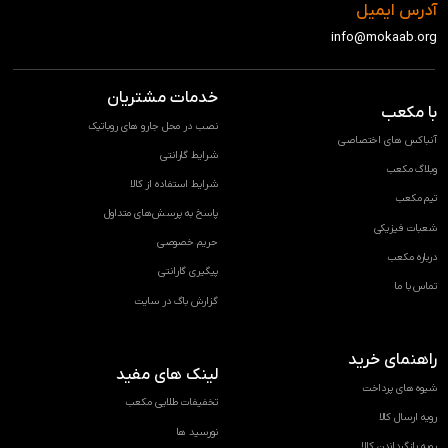
آدرس ایمیل
info@mokaab.org
خدمات مشتریان
با مکعب
نصب در محل جارو های روباتیک
آنباکس های اختصاصی
شرایط گارانتی
وبلاگ مکعب
شرایط استفاده از کالا
تیم مکعب
پاسخ به پرسش‌های متداول
شعبات فیزیکی
حریم خصوصی
درباره مکعب
پیگیری گارانتی
تماس با ما
گزارش باگ در سایت
راهنمای خرید
لینک های مفید
شیوه های پرداخت
تخفیفات طلایی مکعب
رویه ارسال کالا
نورسید ها
رویه بازگرداندن کالا