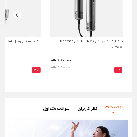
سشوار شیائومی مدل DEERMA مدل Deerma
سشوار شیائومی مدل Bomidi HD04
CF35W
17,750,000
تومان
18,300,000 تومان
19%
4%
توضیحات
نظر‌ کاربران
سوالات متداول