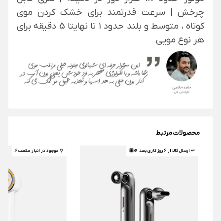
چرخش | سرعت قدرتمند برای خشک کردن موی
کوتاه ، متوسط و بلند حدود 1 تا نهایتا 5 دقیقه برای
هر نوع مویی
محصولات مرتبط
↩ ارسال کالا از 6 روز کاری بعد 🤌🏼
▽ موجود در انبار مکعب ⚡️