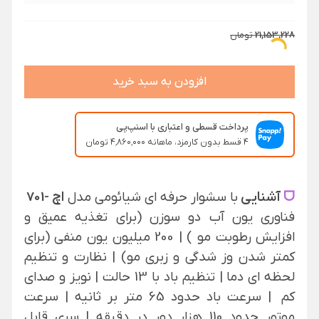
21,153,228
تومان
افزودن به سبد خرید
پرداخت قسطی و اعتباری با اسنپ‌پی
۴ قسط بدون کارمزد، ماهانه ۴٬۸۶۰٬۰۰۰ تومان
ᗜ
آشنایی
با سشوار حرفه ای شیائومی مدل
اچ -701
فناوری یون آب دو سوزن (برای تغذیه عمیق و
افزایش رطوبت مو ) | 200 میلیون یون منفی (برای
کمتر شدن وز شدگی و زبری مو) | نظارت و تنظیم
لحظه ای دما | تنظیم باد با 13 حالت | نویز و صدای
کم |
سرعت باد حدود 65 متر بر ثانیه |
سرعت
موتور حدود 110 هزار دور در دقیقه | سری قابل