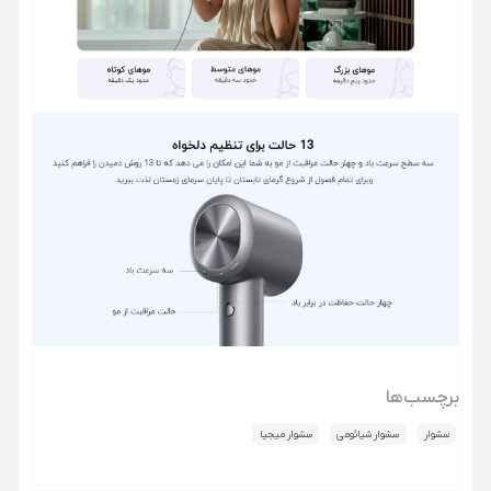
برچسب‌ها
سشوار
سشوار شیائومی
سشوار میجیا