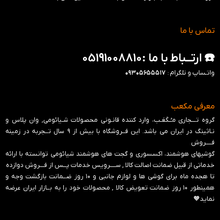
تماس با ما
☎️ ارتــباط با ما :05191008810
واتـساپ و تلگرام :
۰۹۳۰۵۶۵۵۵۱۷
معرفی مکعب
گروه تـــجاری مـُـکَعَـب، وارد کننده قانـونی محصولات شـیائومی, وان پلاس و
نـاثینگ در ایران می باشد. این فــروشگاه با بیش از ۹ سال تــجربه در زمینه
فــــروش
گوشیهای هوشمند، اکسسوری و گجت های هوشمند شیائومی توانسته با ارائه
خدماتی از قبیل ضمانت اصالت کالا , ســــرویس خدمات پــس از فـــروش دوازده
تا هجده ماه برای گوشی ها و لوازم جانبی و ‍۱۰ روز ضــمانت بازگشت وجه و
همینطور ۱۰ روز ضمانت تعویض کالا , محصولات خود را به بــازار ایران عرضه
نماید🧡