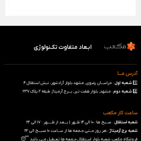
ابـعاد متفاوت تکـنولوژی
آدرس مـــا
1️⃣
شـعبه
اول
: خراســـان رضوی, مشهد،بلوار آزادشهر، نبش استقلال ۴
2️⃣
شـعبه
دوم
: مشهد, بلوار هفت تیر, بـــرج آرمیتاژ طبقه ۲ پلاک ۲۳۷
ساعت کار مکعب
شعبه استقلال
: صــبح ها : ۱۰ الی ۱۴ ظــهر |
بـــعد از ظـــــهر : ۱۷ الی ۲۲
شعبه برج آرمیتاژ
: هر روز حــتی جـمعه ها از ســـاعت ۱۰ صبـــح الی ۲۲
😴
فروشگاه مکعب شعبه بلوار اسـتقلال جـمعه ها تعـطیل مــی باشد