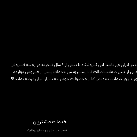
ین فــروشگاه با بیش از ۹ سال تــجربه در زمینه فــــروش
 از قبیل ضمانت اصالت کالا , ســــرویس خدمات پــس از فـــروش دوازده
خدمات مشتریان
نصب در محل جارو های روباتیک