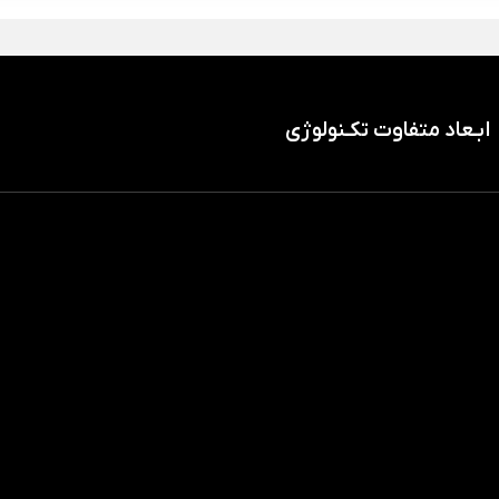
ابـعاد متفاوت تکـنولوژی