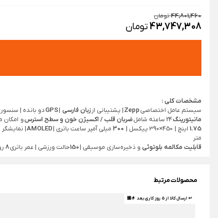
44,801,460
تومان
43,747,308
تومان
مشخصات کلی :
سیستم عامل اختصاصی
Zepp
| پشتیبانی از
زبان فارسی
|
GPS
دو بانده | سنسور 
مانیتورینگ
24 ساعته شامل
ضربان قلب / اکسیژن خون و سطح استرس
و امکان 
1.75
اینچ | 450×390 پیکسل |
300
میلی آمپر ساعت باتری |
AMOLED
| نمایشگر
متر
قابلیت مکالمه بلوتوثی
و ذخیره‌سازی موسیقی |
150
حالت ورزشی | عمر باتری
8
رو
محصولات مرتبط
↩ ارسال کالا از 5 روز کاری بعد 🤌🏼