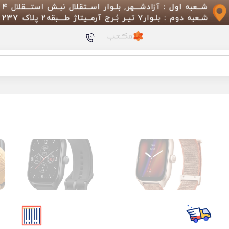
محصولات پیشنهادی
سری یدک مسواک برقی 
T300 بسته 3 عددی
گوشی Xiaomi Poco F3
برس اصلی جارو رباتیک شیائ
اسلایسر چند تیغه شیائ
HuoHou HU0137
دستگاه شستشوی مبل و
مدل Deerma BY200 S