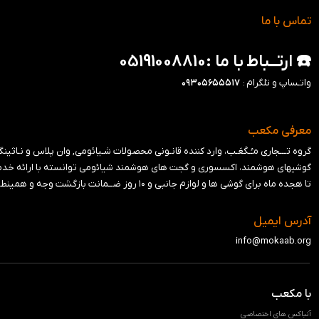
تماس با ما
☎️ ارتــباط با ما :05191008810
واتـساپ و تلگرام :
۰۹۳۰۵۶۵۵۵۱۷
معرفی مکعب
گروه تـــجاری مـُـکَعَـب، وارد کننده قانـونی محصولات شـیائومی, وان پلاس و نـاثینگ در ایران می باشد. ا
گوشیهای هوشمند، اکسسوری و گجت های هوشمند شیائومی توانسته با ارائه خدماتی
تا هجده ماه برای گوشی ها و لوازم جانبی و ‍۱۰ روز ضــمانت بازگشت وجه و همینطور ۱۰ روز ضمانت تعویض کالا , محصولات خود را به بــازار ایران عرضه نماید🧡
آدرس ایمیل
info@mokaab.org
با مکعب
آنباکس های اختصاصی