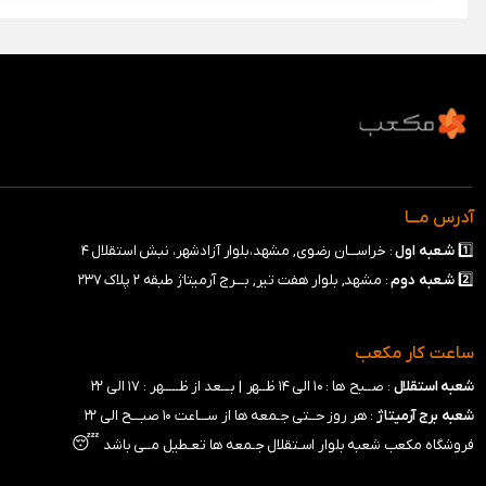
آدرس مـــا
1️⃣
شـعبه
اول
: خراســـان رضوی, مشهد،بلوار آزادشهر، نبش استقلال ۴
2️⃣
شـعبه
دوم
: مشهد, بلوار هفت تیر, بـــرج آرمیتاژ طبقه ۲ پلاک ۲۳۷
ساعت کار مکعب
شعبه استقلال
: صــبح ها : ۱۰ الی ۱۴ ظــهر |
بـــعد از ظـــــهر : ۱۷ الی ۲۲
شعبه برج آرمیتاژ
: هر روز حــتی جـمعه ها از ســـاعت ۱۰ صبـــح الی ۲۲
😴
فروشگاه مکعب شعبه بلوار اسـتقلال جـمعه ها تعـطیل مــی باشد