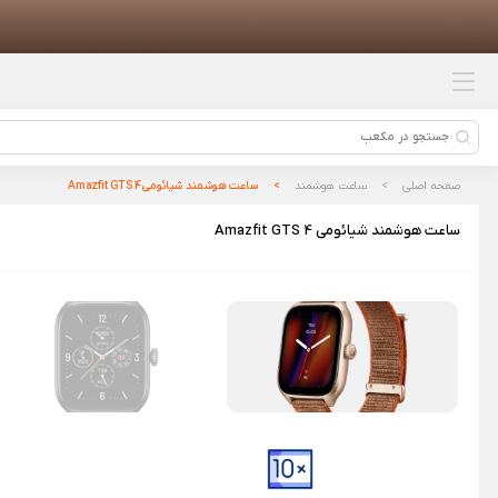
محصولات پیشنهادی
سری یدک مسواک برقی شیائومی مدل
T300 بسته 3 عددی
باتری شیائومی مدل BM4Y مناسب برای
گوشی Xiaomi Poco F3
صفحه اصلی
ساعت هوشمند
ساعت هوشمند شیائومی Amazfit GTS 4
برس اصلی جارو رباتیک شیائومی S1۰t
ساعت هوشمند شیائومی Amazfit GTS 4
اسلایسر چند تیغه شیائومی مدل
HuoHou HU0137
دستگاه شستشوی مبل و فرش
شیائومی مدل Deerma BY200 S