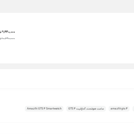
9,440,000
تو
10,390,000 تومان
amazfit gts 4
ساعت هوشمند آمازفیت GTS 4
Amazfit GTS 4 Smartwatch