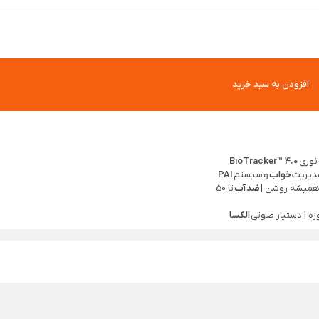
افزودن به سبد خرید
نوری
BioTracker™ 4.0
مدیریت
خواب
و
سیستم
PAI
 همیشه روشن |
ضدآب
تا 50
زه | دستیار صوتی
الکسا