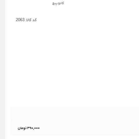
کادو پیچ
کد کالا:
2063
390,000 تومان