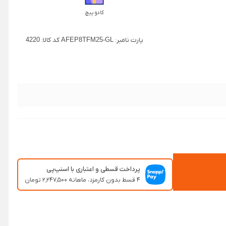
کادو پیچ
پارت نامبر:
AFEP8TFM25-GL
کد کالا:
4220
پرداخت قسطی و اعتباری با اسنپ‌پی
۴ قسط بدون کارمزد، ماهانه ۲٬۲۴۷٬۵۰۰ تومان