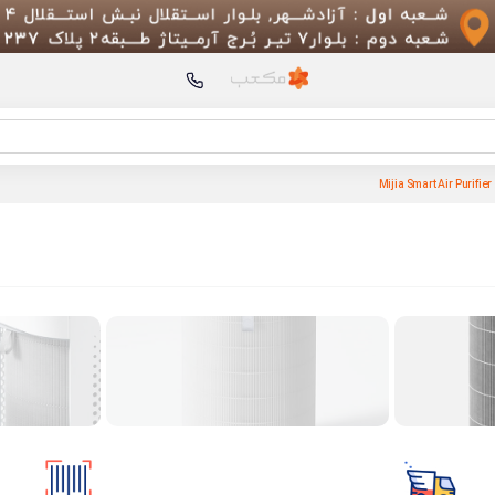
محصولات پیشنهادی
پمپ
Compressor Lite
ریش تر
Shaver S700
ماشین اصلاح شارژی شی
EN Boost 2 NewType
گوشی Xiaomi 13T Pro
بسته ۱۰ عددی خودکار
Xiaomi Kaco مدل K1015