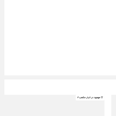
▽ موجود در انبار مکعب ⚡️