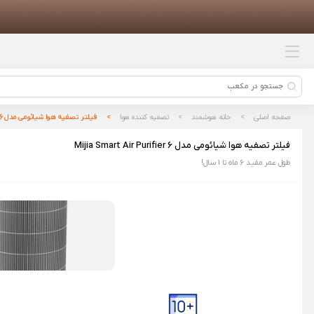
محصولات پیشنهادی
پمپ باد شیائومی مدل 70mai Air
Compressor Lite
ریش تراش شیائومی Xiaomi Electric
Shaver S700
صفحه اصلی
خانه هوشمند
تصفیه کننده هوا
فیلتر تصفیه هوا شیائومی مدل Mijia Smart Air Purifier 6
ماشین اصلاح شارژی شیائومی مدل
فیلتر تصفیه هوا شیائومی مدل Mijia Smart Air Purifier 6
ENCHEN Boost 2 NewType
طول عمر مفید 6 ماه تا 1 سال!
باتری شیائومی مدل BM5S مناسب
برای گوشی Xiaomi 13T Pro
بسته ۱۰ عددی خودکار ژله‌ ای شیائومی
Xiaomi Kaco مدل K1015