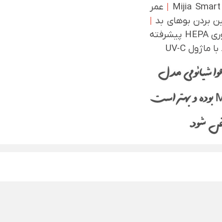
|
عمر
بین بردن بوهای بد
|
شرفته
اژول UV-C