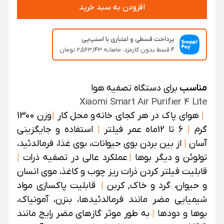
افزودن به سبد خرید
پرداخت قسطی و اعتباری با اسنپ‌پی
۴ قسط بدون کارمزد، ماهانه ۲٬۵۶۳٬۱۴۳ تومان
مناسب
برای دستگاه تصفیه هوا
Xiaomi Smart Air Purifier 4 Lite
|
هوای پاک در هر کجای خانه
و محل کار
|
وزن 1300
گرم
|
6 تا 12ماه عمر فیلتر
|
استفاده و جایگزینی
آسان
|
از بین بردن بوی حیوانات، بوی غذا، فرمالدئید،
تولوئن و دیگر بوها
|
عملکرد عالی در تصفیه ذرات
|
قابلیت فیلتر کردن ذرات ریز چوب و کاغذ، موی انسان
و حیوان، گرد و خاک, کربن
|
قابلیت پاکسازی مواد
شیمیایی مضر مانند فرمالدئیدها، بنزن، آمونیاک،
بوها و دودها
|
به طور موثر گازهای مضر رایج مانند