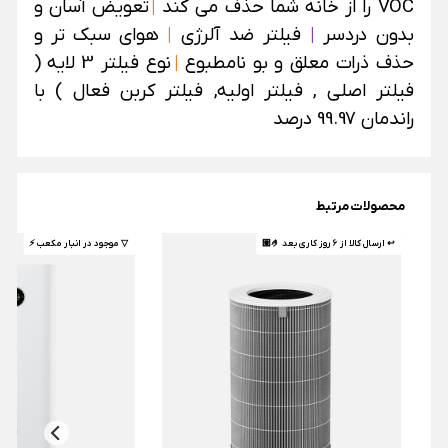
VOC را از خانه شما حذف می کند
|
تعویض آسان و
بدون دردسر
|
فیلتر ضد آلرژی
|
هوای سبک تر و
حذف ذرات معلق و بو نامطبوع
|
نوع فیلتر 3 لایه (
فیلتر اصلی , فیلتر اولیه, فیلتر کربن فعال ) با
راندمان 99.97 درصد
محصولات مرتبط
↩ ارسال کالا از 6 روز کاری بعد 🤌🏼
▽ موجود در انبار مکعب ⚡️