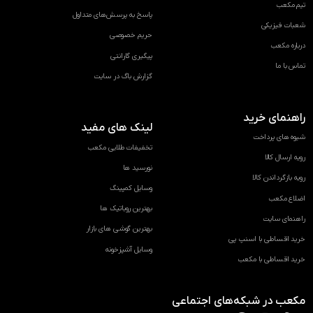
تیم مکعب
پاسخ به پرسش‌های متداول
شعبات فیزیکی
حریم خصوصی
درباره مکعب
پیگیری گارانتی
تماس با ما
گزارش باگ در سایت
راهنمای خرید
لینک های مفید
شیوه های پرداخت
تخفیفات طلایی مکعب
رویه ارسال کالا
نورسید ها
رویه بازگرداندن کالا
وسایل کمپینگ
اضلاع مکعب
بهترین روباتیک ها
راهنمای سایت
بهترین گوشی های بازار
خرید اقساطی با اسنپ پی
وسایل آشپزخونه
خرید اقساطی با مکعب
مکعب در شبکه‌های اجتماعی