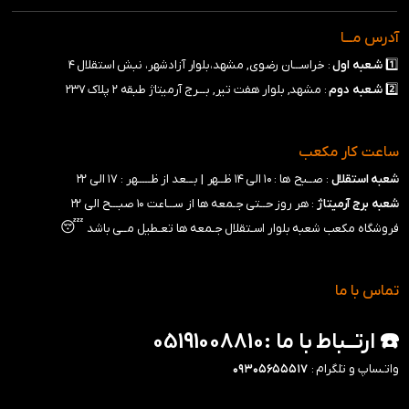
آدرس مـــا
1️⃣
شـعبه
اول
: خراســـان رضوی, مشهد،بلوار آزادشهر، نبش استقلال ۴
2️⃣
شـعبه
دوم
: مشهد, بلوار هفت تیر, بـــرج آرمیتاژ طبقه ۲ پلاک ۲۳۷
ساعت کار مکعب
شعبه استقلال
: صــبح ها : ۱۰ الی ۱۴ ظــهر |
بـــعد از ظـــــهر : ۱۷ الی ۲۲
شعبه برج آرمیتاژ
: هر روز حــتی جـمعه ها از ســـاعت ۱۰ صبـــح الی ۲۲
😴
فروشگاه مکعب شعبه بلوار اسـتقلال جـمعه ها تعـطیل مــی باشد
تماس با ما
☎️ ارتــباط با ما :05191008810
واتـساپ و تلگرام :
۰۹۳۰۵۶۵۵۵۱۷