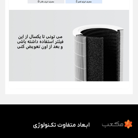
ابـعاد متفاوت تکـنولوژی