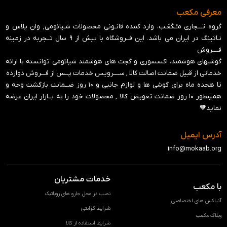
معرفی مکعب
گروه تـــجاری مـُـکَعَـب، وارد کننده قانـونی محصولات شـیائومی, وان پلاس و
نـاثینگ در ایران می باشد. این فــروشگاه با بیش از ۹ سال تــجربه در زمینه
فــــروش
گوشیهای هوشمند، اکسسوری و گجت های هوشمند شیائومی توانسته با ارائه
خدماتی از قبیل ضمانت اصالت کالا , ســــرویس خدمات پــس از فـــروش دوازده
تا هجده ماه برای گوشی ها و لوازم جانبی و ‍۱۰ روز ضــمانت بازگشت وجه و
همینطور ۱۰ روز ضمانت تعویض کالا , محصولات خود را به بــازار ایران عرضه
نماید🧡
آدرس ایمیل
info@mokaab.org
خدمات مشتریان
با مکعب
نصب در محل جارو های روباتیک
آنباکس های اختصاصی
شرایط گارانتی
وبلاگ مکعب
شرایط استفاده از کالا