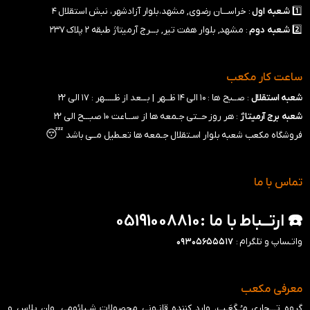
1️⃣
شـعبه
اول
: خراســـان رضوی, مشهد،بلوار آزادشهر، نبش استقلال ۴
2️⃣
شـعبه
دوم
: مشهد, بلوار هفت تیر, بـــرج آرمیتاژ طبقه ۲ پلاک ۲۳۷
ساعت کار مکعب
شعبه استقلال
: صــبح ها : ۱۰ الی ۱۴ ظــهر |
بـــعد از ظـــــهر : ۱۷ الی ۲۲
شعبه برج آرمیتاژ
: هر روز حــتی جـمعه ها از ســـاعت ۱۰ صبـــح الی ۲۲
😴
فروشگاه مکعب شعبه بلوار اسـتقلال جـمعه ها تعـطیل مــی باشد
تماس با ما
☎️ ارتــباط با ما :05191008810
واتـساپ و تلگرام :
۰۹۳۰۵۶۵۵۵۱۷
معرفی مکعب
گروه تـــجاری مـُـکَعَـب، وارد کننده قانـونی محصولات شـیائومی, وان پلاس و