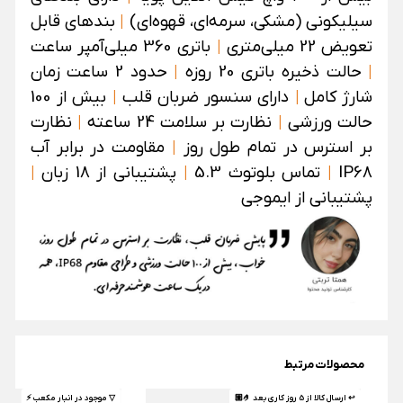
سیلیکونی (مشکی، سرمه‌ای، قهوه‌ای)
|
بندهای قابل
تعویض 22 میلی‌متری
|
باتری 360 میلی‌آمپر ساعت
|
حالت ذخیره باتری 20 روزه
|
حدود 2 ساعت زمان
شارژ کامل
|
دارای سنسور ضربان قلب
|
بیش از 100
حالت ورزشی
|
نظارت بر سلامت 24 ساعته
|
نظارت
بر استرس در تمام طول روز
|
مقاومت در برابر آب
IP68
|
تماس بلوتوث 5.3
|
پشتیبانی از 18 زبان
|
پشتیبانی از ایموجی
محصولات مرتبط
↩ ارسال کالا از 5 روز کاری بعد 🤌🏼
▽ موجود در انبار مکعب ⚡️