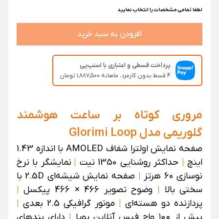
لطفا تمامی مشخصات را انتخاب نمایید
افزودن به سبد خرید
پرداخت قسطی و اعتباری با اسنپ‌پی
۴ قسط بدون کارمزد، ماهانه ۱٬۸۸۷٬۵۰۰ تومان
مروری کوتاه بر ساعت هوشمند
گلوریمی مدل Glorimi Loop
صفحه نمایش اولترا شفاف AMOLED با اندازه 1.43
اینچ
|
حداکثر روشنایی 1350 نیت
|
نمایشگر با نرخ
نوسازی 60 هرتز
|
صفحه نمایش شیشه‌ای 2.5D با
سختی بالا
|
وضوح تصویر 466 × 466 پیکسل
|
پردازنده دو هسته‌ای
|
موتور گرافیکی 2.5 بعدی
|
بیش از ۱۰۰ واچ فیس آنلاین پویا
|
دارای بندهای