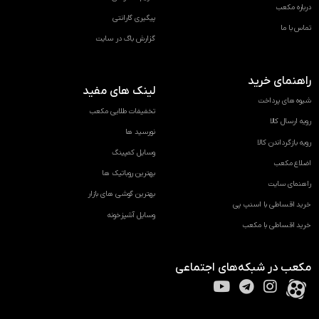
درباره مکعب
پیگیری گارانتی
تماس با ما
گزارش باگ در سایت
راهنمای خرید
لینک های مفید
شیوه های پرداخت
تخفیفات طلایی مکعب
رویه ارسال کالا
نورسید ها
رویه بازگرداندن کالا
وسایل کمپینگ
اضلاع مکعب
بهترین روباتیک ها
راهنمای سایت
بهترین گوشی های بازار
خرید اقساطی با اسنپ پی
وسایل آشپزخونه
خرید اقساطی با مکعب
مکعب در شبکه‌های اجتماعی