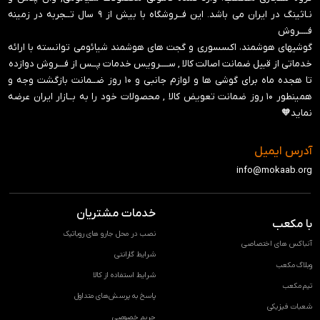
نـاثینگ در ایران می باشد. این فــروشگاه با بیش از ۹ سال تــجربه در زمینه
فــــروش
گوشیهای هوشمند، اکسسوری و گجت های هوشمند شیائومی توانسته با ارائه
خدماتی از قبیل ضمانت اصالت کالا , ســــرویس خدمات پــس از فـــروش دوازده
تا هجده ماه برای گوشی ها و لوازم جانبی و ‍۱۰ روز ضــمانت بازگشت وجه و
همینطور ۱۰ روز ضمانت تعویض کالا , محصولات خود را به بــازار ایران عرضه
نماید🧡
آدرس ایمیل
info@mokaab.org
خدمات مشتریان
با مکعب
نصب در محل جارو های روباتیک
آنباکس های اختصاصی
شرایط گارانتی
وبلاگ مکعب
شرایط استفاده از کالا
تیم مکعب
پاسخ به پرسش‌های متداول
شعبات فیزیکی
حریم خصوصی