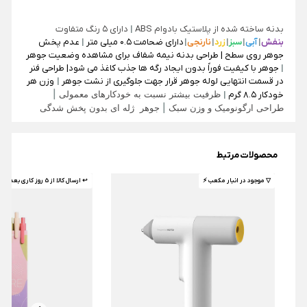
بدنه ساخته شده از پلاستیک بادوام ABS
|
دارای ۵ رنگ متفاوت
بنفش
|
آبی
|
سبز
|
زرد
|
نارنجی
|
دارای ضحامت ۰.۵ میلی متر
|
عدم پخش
جوهر روی سطح | طراحی بدنه نیمه شفاف برای مشاهده وضعیت جوهر
|
جوهر با کیفیت فوراً بدون ایجاد رگه ها جذب کاغذ می شود| طراحی فنر
در قسمت انتهایی لوله جوهر قرار جهت جلوگیری از نشت جوهر
|
وزن هر
ظرفیت بیشتر نسبت به خودکارهای معمولی
|
خودکار ۸.۵ گرم
|
طراحی ارگونومیک و وزن سبک
|
جوهر ژله ای بدون پخش شدگی
محصولات مرتبط
▽ موجود در انبار مکعب ⚡️
↩ ارسال کالا از 5 روز کاری بعد 🤌🏼