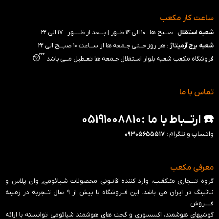
ساعت کار مکعب
شعبه استقلال
: صــبح ها : ۱۰ الی ۱۴ ظــهر |
بـــعد از ظـــــهر : ۱۷ الی ۲۲
شعبه برج آرمیتاژ
: هر روز حــتی جـمعه ها از ســـاعت ۱۰ صبـــح الی ۲۲
😴
فروشگاه مکعب شعبه بلوار اسـتقلال جـمعه ها تعـطیل مــی باشد
تماس با ما
☎️ ارتــباط با ما :05191008810
واتـساپ و تلگرام :
۰۹۳۰۵۶۵۵۵۱۷
معرفی مکعب
گروه تـــجاری مـُـکَعَـب، وارد کننده قانـونی محصولات شـیائومی, وان پلاس و
نـاثینگ در ایران می باشد. این فــروشگاه با بیش از ۹ سال تــجربه در زمینه
فــــروش
گوشیهای هوشمند، اکسسوری و گجت های هوشمند شیائومی توانسته با ارائه