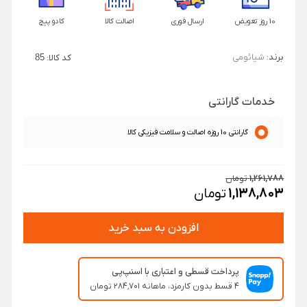
10 روز تعویض
ارسال فوری
اصالت کالا
کادو پیچ
برند:
شیائومی
کد کالا:
85
خدمات گارانتی
گارانتی 10 روزه اصالت و سلامت فیزیکی کالا
1,261,788
تومان
1,138,803
تومان
افزودن به سبد خرید
پرداخت قسطی و اعتباری با اسنپ‌پی
۴ قسط بدون کارمزد، ماهانه ۲۸۴٬۷۰۱ تومان