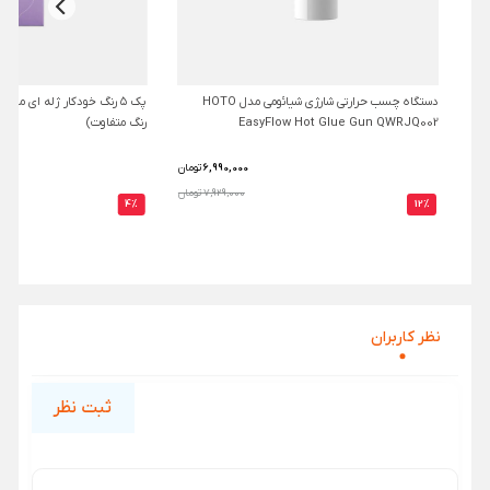
دستگاه چسب حرارتی شارژی شیائومی مدل HOTO
EasyFlow Hot Glue Gun QWRJQ002
رنگ متفاوت)
6,990,000
تومان
7,929,000 تومان
4%
12%
نظر‌ کاربران
ثبت نظر