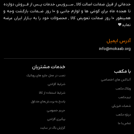
خدماتی از قبیل ضمانت اصالت کالا , ســــرویس خدمات پــس از فـــروش دوازده
تا هجده ماه برای گوشی ها و لوازم جانبی و ‍۱۰ روز ضــمانت بازگشت وجه و
همینطور ۱۰ روز ضمانت تعویض کالا , محصولات خود را به بــازار ایران عرضه
نماید🧡
آدرس ایمیل
info@mokaab.org
خدمات مشتریان
با مکعب
نصب در محل جارو های روباتیک
آنباکس های اختصاصی
شرایط گارانتی
وبلاگ مکعب
شرایط استفاده از کالا
تیم مکعب
پاسخ به پرسش‌های متداول
شعبات فیزیکی
حریم خصوصی
درباره مکعب
پیگیری گارانتی
تماس با ما
گزارش باگ در سایت