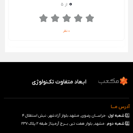
0
از 5
0 نظر
ابـعاد متفاوت تکـنولوژی
آدرس مـــا
1️⃣
شـعبه
اول
: خراســـان رضوی, مشهد،بلوار آزادشهر، نبش استقلال ۴
2️⃣
شـعبه
دوم
: مشهد, بلوار هفت تیر, بـــرج آرمیتاژ طبقه ۲ پلاک ۲۳۷