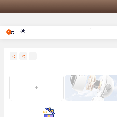
0
باتری شیائومی مدل BM53 مناسب برای
MQX
Bip 6
 مدل
XMWXSB04YM
پاوربانک 10000 میلی آمپر 22.5 وات