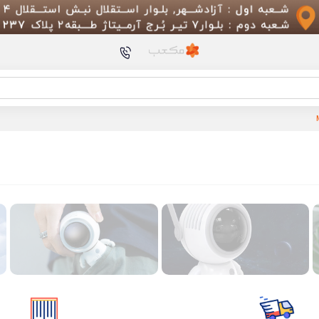
محصولات پیشنهادی
گوشی Xiaomi Mi 10T 5G
پرزگیر لباس شیائومی مدل JQ01KL
ساعت هوشمند امیزفیت مدل 
ماوس وایرلس شیائومی
 (Comfort Edition)
شیائومی مدل PB100DZM