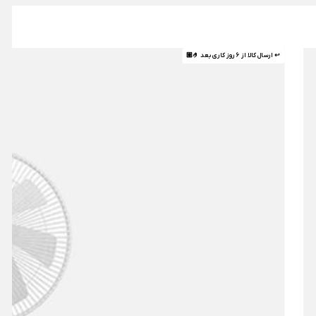
↩ ارسال کالا از 6 روز کاری بعد 🤌🏼