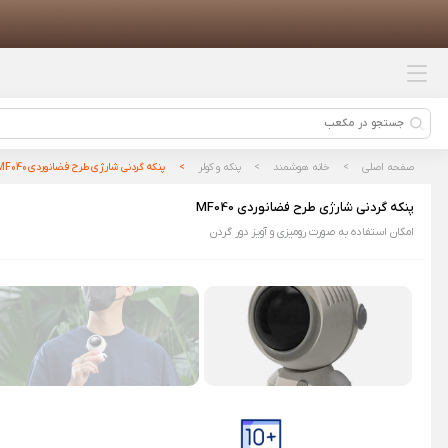
محصولات پیشنهادی
باتری شیائومی مدل BM53 مناسب
برای گوشی Xiaomi Mi 10T 5G
پرزگیر لباس شیائومی مدل
MQXJQ01KL
صفحه اصلی
خانه هوشمند
پنکه و کولر
پنکه گردنی شارژی طرح فضانوردی MF040
ساعت هوشمند امیزفیت مدل Bip 6
پنکه گردنی شارژی طرح فضانوردی MF040
امکان استفاده به صورت رومیزی و آویز دور گردن
ماوس وایرلس شیائومی مدل
XMWXSB04YM (Comfort Edition)
پاوربانک 10000 میلی آمپر 22.5 وات
شیائومی مدل PB100DZM