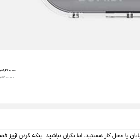
5,340,000
تو
5,900,000 تومان
ابان یا محل کار هستید.
اما نگران نباشید! پنکه گردن آویز ف