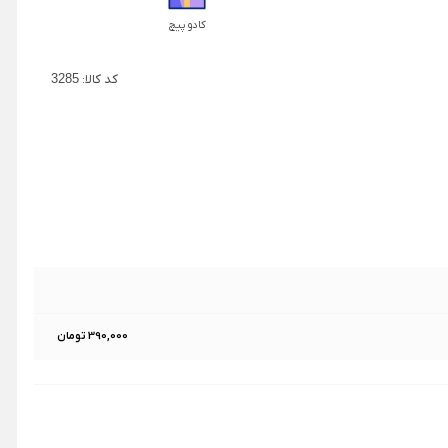
کادو پیچ
کد کالا:
3285
390,000 تومان