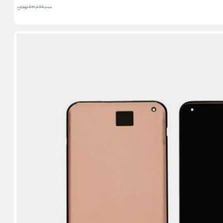
23,866,000 تومان