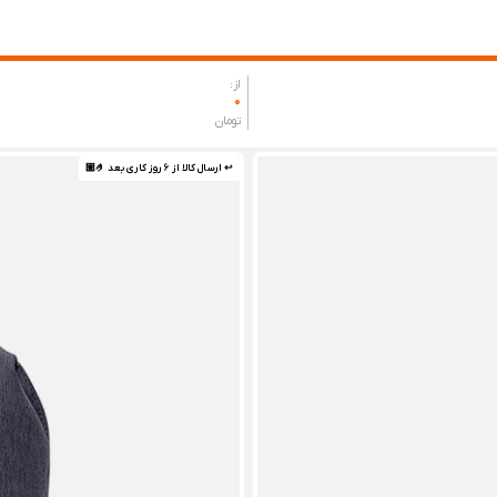
از:
0
تومان
↩ ارسال کالا از 6 روز کاری بعد 🤌🏼