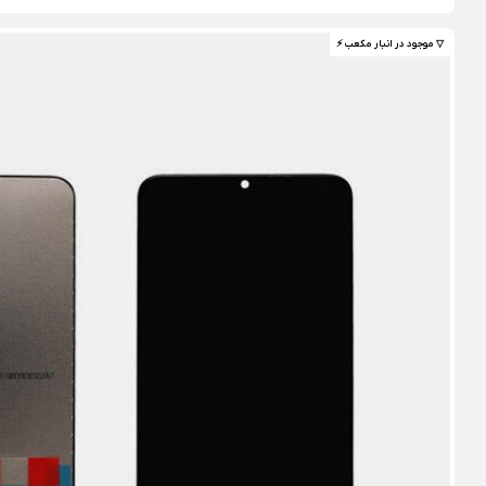
▽ موجود در انبار مکعب ⚡️