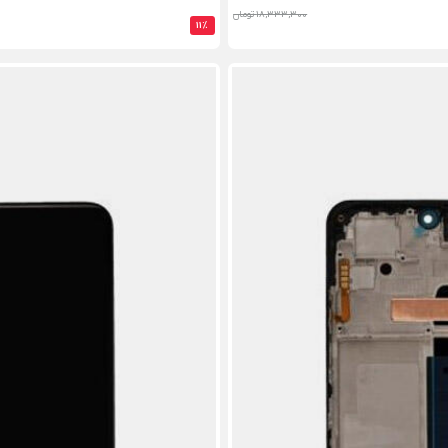
18,333,300 تومان
11%