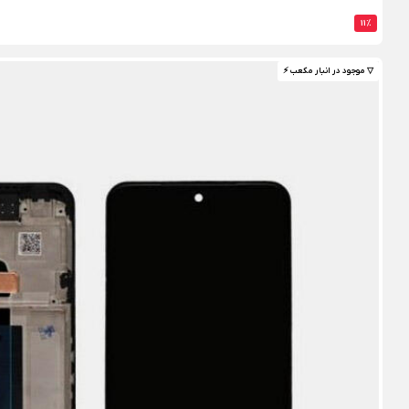
11%
▽ موجود در انبار مکعب ⚡️