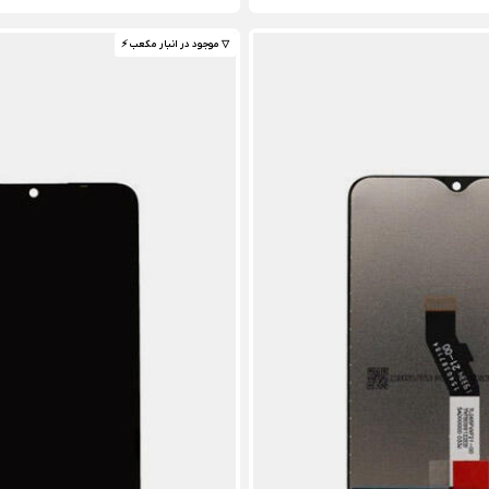
▽ موجود در انبار مکعب ⚡️