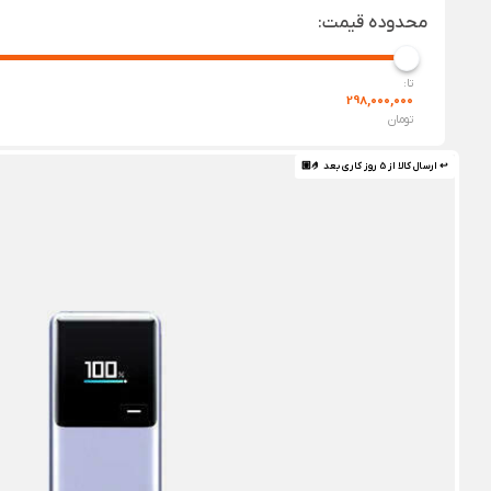
محدوده قیمت:
تا:
298,000,000
تومان
↩ ارسال کالا از 5 روز کاری بعد 🤌🏼