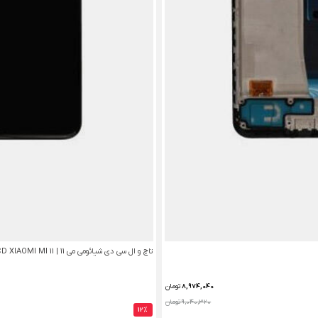
تاچ و ال سی دی شیائومی می TOUCH/LCD XIAOMI MI 11 | 11
8,974,040
تومان
9,040,320 تومان
12%