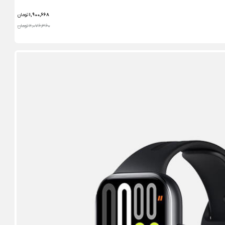
1,900,668
تومان
2,076,360 تومان