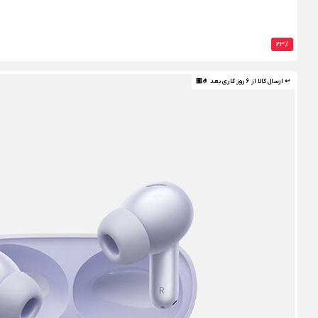
23%
↩ ارسال کالا از 6 روز کاری بعد 🤌🏼