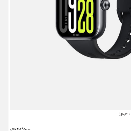
21,248,000
تومان