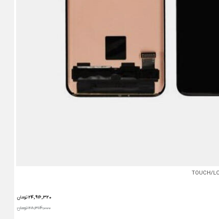
24,916,320
تومان
28,314,000 تومان