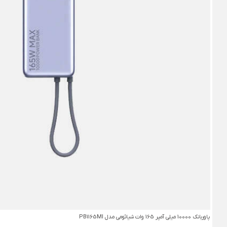
پاوربانک 10000 میلی آمپر 165 وات شیائومی مدل PB1165MI