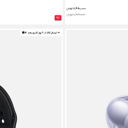
8,450,000
تومان
10,936,821 تومان
9%
↩ ارسال کالا از 6 روز کاری بعد 🤌🏼