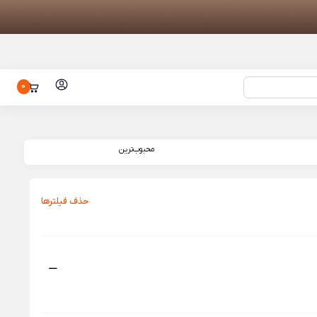
0
 باد شیائومی مدل 70mai Air
اش شیائومی Xiaomi Electric
محبوب‌ترین
ائومی مدل
ENCH
حذف فیلتر‌ها
باتری شیائومی مدل BM5S مناسب برای
 ژله‌ ای شیائومی