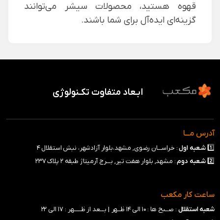
قهوه هستید، محصولات سیشر می‌توانند
گزینه‌ای ایده‌آل برای شما باشند.
ابـعاد متفاوت تکـنولوژی
آدرس مـــا
1️⃣
شـعبه
اول
: خراســـان رضوی, مشهد،بلوار آزادشهر، نبش استقلال ۴
2️⃣
شـعبه
دوم
: مشهد, بلوار هفت تیر, بـــرج آرمیتاژ طبقه ۲ پلاک ۲۳۷
ساعت کار مکعب
شعبه استقلال
: صــبح ها : ۱۰ الی ۱۴ ظــهر |
بـــعد از ظـــــهر : ۱۷ الی ۲۲