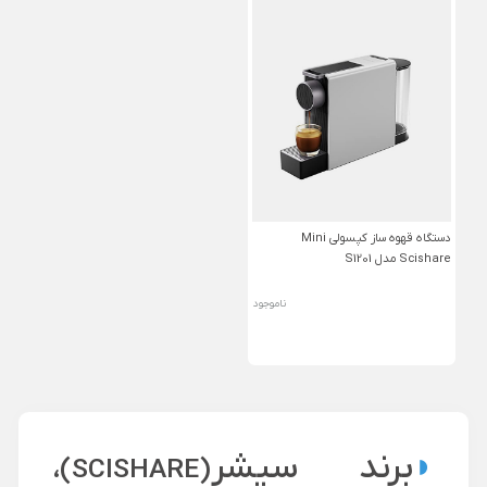
دستگاه قهوه ساز کپسولی Mini
Scishare مدل S1201
ناموجود
◗
برند سیشر
(SCISHARE)،