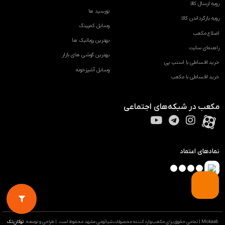
رویه ارسال کالا
نورسید ها
رویه بازگرداندن کالا
وسایل کمپینگ
اضلاع مکعب
بهترین روباتیک ها
راهنمای سایت
بهترین گوشی های بازار
خرید اقساطی با اسنپ پی
وسایل آشپزخونه
خرید اقساطی با مکعب
مکعب در شبکه‌های اجتماعی
نمادهای اعتماد
Mokaab | تمامی حقوق برای مکعب وارد کننده محصولات شیائومی مشهد محفوظ است. | طراحی و توسعه:
توکان تک