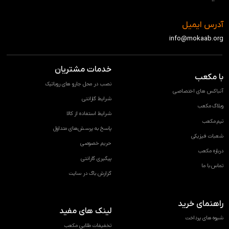
آدرس ایمیل
info@mokaab.org
خدمات مشتریان
با مکعب
نصب در محل جارو های روباتیک
آنباکس های اختصاصی
شرایط گارانتی
وبلاگ مکعب
شرایط استفاده از کالا
تیم مکعب
پاسخ به پرسش‌های متداول
شعبات فیزیکی
حریم خصوصی
درباره مکعب
پیگیری گارانتی
تماس با ما
گزارش باگ در سایت
راهنمای خرید
لینک های مفید
شیوه های پرداخت
تخفیفات طلایی مکعب