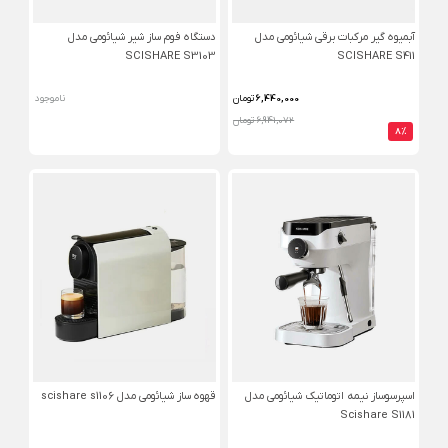
آبمیوه گیر مرکبات برقی شیائومی مدل
دستگاه فوم ساز شیر شیائومی مدل
SCISHARE S3103
SCISHARE S411
6,440,000
تومان
ناموجود
6,941,072 تومان
8%
اسپرسوساز نیمه اتوماتیک شیائومی مدل
قهوه ساز شیائومی مدل scishare s1106
Scishare S1181