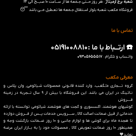
شعبه برج آرمیتاژ
: هر روز حــتی جـمعه ها از ســـاعت ۱۰ صبـــح الی ۲۲
😴
فروشگاه مکعب شعبه بلوار اسـتقلال جـمعه ها تعـطیل مــی باشد
تماس با ما
☎️ ارتــباط با ما :05191008810
واتـساپ و تلگرام :
۰۹۳۰۵۶۵۵۵۱۷
معرفی مکعب
گروه تـــجاری مـُـکَعَـب، وارد کننده قانـونی محصولات شـیائومی, وان پلاس و
نـاثینگ در ایران می باشد. این فــروشگاه با بیش از ۹ سال تــجربه در زمینه
فــــروش
گوشیهای هوشمند، اکسسوری و گجت های هوشمند شیائومی توانسته با ارائه
خدماتی از قبیل ضمانت اصالت کالا , ســــرویس خدمات پــس از فـــروش دوازده
تا هجده ماه برای گوشی ها و لوازم جانبی و ‍۱۰ روز ضــمانت بازگشت وجه و
همینطور ۱۰ روز ضمانت تعویض کالا , محصولات خود را به بــازار ایران عرضه
نماید🧡