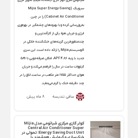
شیائومی سری کولر گازی ایستاده میجیا سوپر انرژی
سیوینگ (Mijia Super Energy-Saving
Cabinet Air Conditioner) را در چین
به‌روزرسانی کرده و با بهبودهای چشمگیر در بهره‌وری
انرژی و جریان هوا، یکی از کارآمدترین و
چندمنظوره‌ترین گزینه‌های خنک‌کننده خانگی در
اکوسیستم Mijia را ارائه داده است. این سری
جدید با رتبه APF 4.86، امکان صرفه‌جویی تا ۵۸۹
کیلووات ساعت در سال را فراهم می‌کند و جریان
هوای حداکثر ۱۷۵۵ متر مکعب در ساعت، اتاق را در
چند دقیقه خنک یا گرم می‌نماید.
ساقی تندیسه
8 ماه پیش
کولر گازی مرکزی شیائومی مدل Mijia
Central Air Conditioner Super
Energy Saving Duct Unit؛ تحولی در
خنک‌سازی و گرمایش هوشمند با