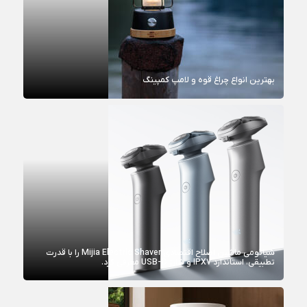
بهترین انواع چراغ قوه و لامپ کمپینگ
شیائومی ماشین اصلاح اقتصادی Mijia Electric Shaver را با قدرت
تطبیقی، استاندارد IPX7 و شارژ USB-C معرفی کرد.