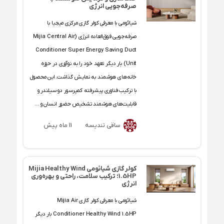
صرفه‌جویی انرژی
شیائومی با معرفی کولر گازی مرکزی میجیا با
صرفه‌جویی فوق‌العاده انرژی (Mijia Central Air
Conditioner Super Energy Saving Duct
Unit) بار دیگر تعهد خود را به نوآوری در حوزه
خانه‌های هوشمند به نمایش گذاشت. این محصول
با ترکیب فناوری پیشرفته کمپرسور دو سیلندر و
قابلیت‌های هوشمند تشخیص حضور انسان و ...
ساقی تندیسه
11 ماه پیش
کولر گازی شیائومی Mijia Healthy Wind
1.5HP؛ ترکیب سلامت، راحتی و بهره‌وری
انرژی
شیائومی با معرفی کولر گازی Mijia Air
Conditioner Healthy Wind 1.5HP بار دیگر