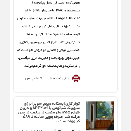
معرفی کرده است. این نسل پیشرفته از
سیستم‌های HVAC با مدل‌های ۵HP، ۶HP،
Large ۶HP، ۷HP و ۸HP، برای فضاهای مسکونی
متوسط تا بزرگ و کاربردهای تجاری طراحی شده و
اکوسیستم خانه هوشمند شیائومی را بیشتر
گسترش می‌دهد. تمرکز اصلی این سری بر فناوری
خنک‌سازی دو فن و معماری دو خروجی هوا است که
جریان هوای بهبودیافته و مدیریت انرژی کارآمدتری
را در پیکربندی‌های مختلف اتاق فراهم می‌کند.
ساقی تندیسه
7 ماه پیش
کولر گازی ایستاده میجیا سوپر انرژی
سیوینگ شیائومی با APF 4.86 و جریان
هوای ۱۷۵۵ متر مکعب در ساعت در چین
عرضه شد: صرفه‌جویی سالانه تا ۵۸۹
کیلووات ساعت!