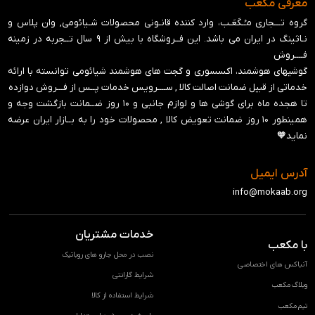
معرفی مکعب
گروه تـــجاری مـُـکَعَـب، وارد کننده قانـونی محصولات شـیائومی, وان پلاس و
نـاثینگ در ایران می باشد. این فــروشگاه با بیش از ۹ سال تــجربه در زمینه
فــــروش
گوشیهای هوشمند، اکسسوری و گجت های هوشمند شیائومی توانسته با ارائه
خدماتی از قبیل ضمانت اصالت کالا , ســــرویس خدمات پــس از فـــروش دوازده
تا هجده ماه برای گوشی ها و لوازم جانبی و ‍۱۰ روز ضــمانت بازگشت وجه و
همینطور ۱۰ روز ضمانت تعویض کالا , محصولات خود را به بــازار ایران عرضه
نماید🧡
آدرس ایمیل
info@mokaab.org
خدمات مشتریان
با مکعب
نصب در محل جارو های روباتیک
آنباکس های اختصاصی
شرایط گارانتی
وبلاگ مکعب
شرایط استفاده از کالا
تیم مکعب