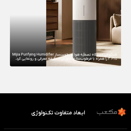
شیائومی دستگاه تصفیه هوا و رطوبت‌ساز Mijia Purifying Humidifier
3 Pro را همراه با مرطوب‌سازی اتاق در ۷ دقیقه معرفی و رونمایی کرد.
ابـعاد متفاوت تکـنولوژی