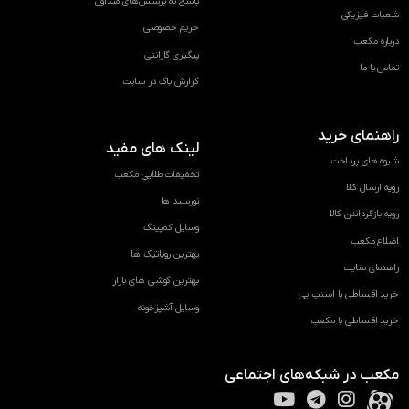
پاسخ به پرسش‌های متداول
شعبات فیزیکی
حریم خصوصی
درباره مکعب
پیگیری گارانتی
تماس با ما
گزارش باگ در سایت
راهنمای خرید
لینک های مفید
شیوه های پرداخت
تخفیفات طلایی مکعب
رویه ارسال کالا
نورسید ها
رویه بازگرداندن کالا
وسایل کمپینگ
اضلاع مکعب
بهترین روباتیک ها
راهنمای سایت
بهترین گوشی های بازار
خرید اقساطی با اسنپ پی
وسایل آشپزخونه
خرید اقساطی با مکعب
مکعب در شبکه‌های اجتماعی