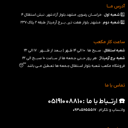
آدرس مـــا
1️⃣
شـعبه
اول
: خراســـان رضوی, مشهد،بلوار آزادشهر، نبش استقلال ۴
2️⃣
شـعبه
دوم
: مشهد, بلوار هفت تیر, بـــرج آرمیتاژ طبقه ۲ پلاک ۲۳۷
ساعت کار مکعب
شعبه استقلال
: صــبح ها : ۱۰ الی ۱۴ ظــهر |
بـــعد از ظـــــهر : ۱۷ الی ۲۲
شعبه برج آرمیتاژ
: هر روز حــتی جـمعه ها از ســـاعت ۱۰ صبـــح الی ۲۲
😴
فروشگاه مکعب شعبه بلوار اسـتقلال جـمعه ها تعـطیل مــی باشد
تماس با ما
☎️ ارتــباط با ما :05191008810
واتـساپ و تلگرام :
۰۹۳۰۵۶۵۵۵۱۷