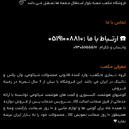
😴
فروشگاه مکعب شعبه بلوار اسـتقلال جـمعه ها تعـطیل مــی باشد
تماس با ما
☎️ ارتــباط با ما :05191008810
واتـساپ و تلگرام :
۰۹۳۰۵۶۵۵۵۱۷
معرفی مکعب
گروه تـــجاری مـُـکَعَـب، وارد کننده قانـونی محصولات شـیائومی, وان پلاس و
نـاثینگ در ایران می باشد. این فــروشگاه با بیش از ۹ سال تــجربه در زمینه
فــــروش
گوشیهای هوشمند، اکسسوری و گجت های هوشمند شیائومی توانسته با ارائه
خدماتی از قبیل ضمانت اصالت کالا , ســــرویس خدمات پــس از فـــروش دوازده
تا هجده ماه برای گوشی ها و لوازم جانبی و ‍۱۰ روز ضــمانت بازگشت وجه و
همینطور ۱۰ روز ضمانت تعویض کالا , محصولات خود را به بــازار ایران عرضه
نماید🧡