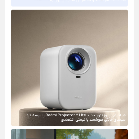
شد؛ سبک، هوشمند و مخصوص سفرهای روزمره
شیائومی پروژکتور جدید Redmi Projector 3 Lite را عرضه کرد؛
سینمای خانگی هوشمند با قیمتی اقتصادی