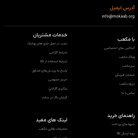
آدرس ایمیل
info@mokaab.org
خدمات مشتریان
با مکعب
نصب در محل جارو های روباتیک
آنباکس های اختصاصی
شرایط گارانتی
وبلاگ مکعب
شرایط استفاده از کالا
تیم مکعب
پاسخ به پرسش‌های متداول
شعبات فیزیکی
حریم خصوصی
درباره مکعب
پیگیری گارانتی
تماس با ما
گزارش باگ در سایت
راهنمای خرید
لینک های مفید
شیوه های پرداخت
تخفیفات طلایی مکعب
رویه ارسال کالا
نورسید ها