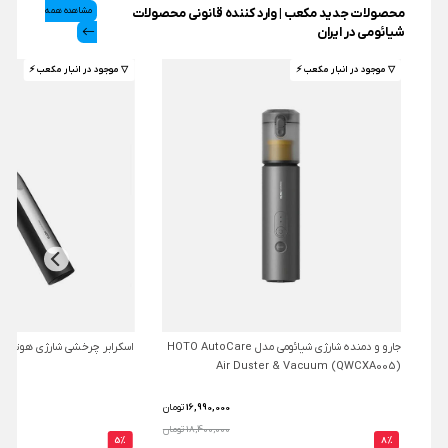
محصولات جدید مکعب | وارد کننده قانونی محصولات
مشاهده همه
شیائومی در ایران
▽ موجود در انبار مکعب ⚡️
▽ موجود در انبار مکعب ⚡️
جارو و دمنده شارژی شیائومی مدل HOTO AutoCare
اسکرابر چرخشی شارژی هوتو مدل O QWQJA07
Air Duster & Vacuum (QWCXA005)
16,990,000
تومان
18,400,000 تومان
5%
8%