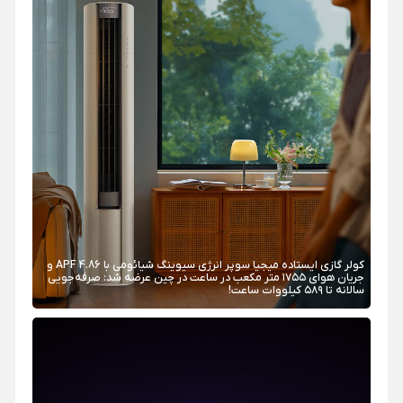
کولر گازی ایستاده میجیا سوپر انرژی سیوینگ شیائومی با APF 4.86 و
جریان هوای ۱۷۵۵ متر مکعب در ساعت در چین عرضه شد: صرفه‌جویی
سالانه تا ۵۸۹ کیلووات ساعت!