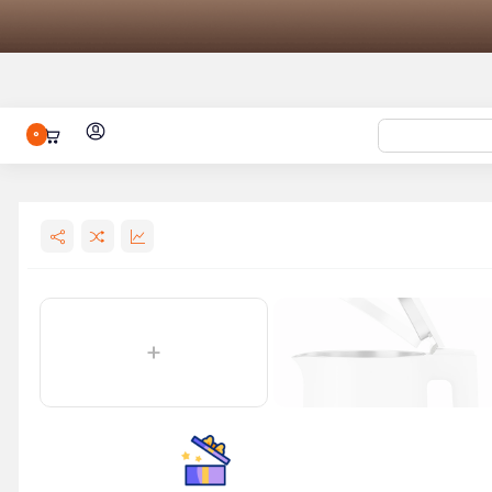
0
جارو رباتیک شیائومی مدل Xiaomi
دوربین ثبت وقایع خودرو 70mai Dash
وتر برقی شیائومی Xiaomi Electric
سرخ کن بدون روغن شیائومی مدل Dual
پنکه هوشمند شیائومی Mi Smart