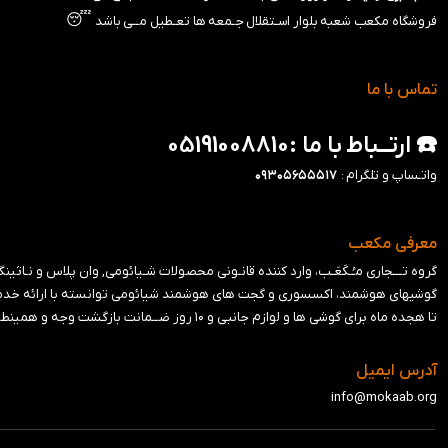
😴
فروشگاه مکعب شعبه بلوار اسـتقلال جـمعه ها تعـطیل مــی باشد
تماس با ما
☎️ ارتــباط با ما :05191008810
واتـساپ و تلگرام :
۰۹۳۰۵۶۵۵۵۱۷
معرفی مکعب
گروه تـــجاری مـُـکَعَـب، وارد کننده قانـونی محصولات شـیائومی, وان پلاس و نـاثینگ در ایران می باشد. ا
گوشیهای هوشمند، اکسسوری و گجت های هوشمند شیائومی توانسته با ارائه خدماتی
تا هجده ماه برای گوشی ها و لوازم جانبی و ‍۱۰ روز ضــمانت بازگشت وجه و همینطور ۱۰ روز ضمانت تعویض کالا , محصولات خود را به بــازار ایران عرضه نماید🧡
آدرس ایمیل
info@mokaab.org