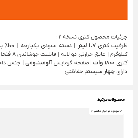
جزئیات محصول کتری نسخه 2 :
ظرفیت کتری
1.7 لیتر
|
دسته عمودی یکپارچه
|
100%
بد
کیلوگرم | عایق حرارتی دو لایه
|
قابلیت جوشاندن
8 فنجان آب |
کتری
1800 وات |
صفحه گرمایش
آلومینیومی |
جنس داخل
دارای
چهار
سیستم حفاظتی
محصولات مرتبط
▽ موجود در انبار مکعب ⚡️