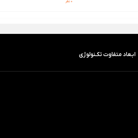
0 نظر
ابـعاد متفاوت تکـنولوژی