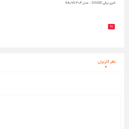
کتری برقی SOGEE – مدل SA09S-304
9%
نظر‌ کاربران