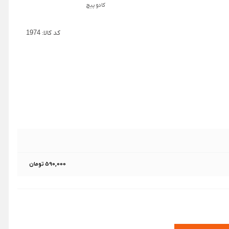
کادو پیچ
کد کالا:
1974
590,000 تومان