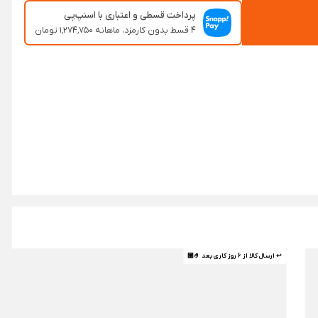
پرداخت قسطی و اعتباری با اسنپ‌پی
۴ قسط بدون کارمزد، ماهانه ۱٬۲۷۴٬۷۵۰ تومان
↩ ارسال کالا از 6 روز کاری بعد 🤌🏼