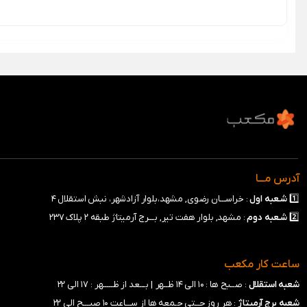
آدرس مـــا
1️⃣
شـعبه
اول
: خراســـان رضوی, مشهد،بلوار آزادشهر، نبش استقلال ۴
2️⃣
شـعبه
دوم
: مشهد, بلوار هفت تیر, بـــرج آرمیتاژ طبقه ۲ پلاک ۲۳۷
ساعت کار مکعب
شعبه استقلال
: صــبح ها : ۱۰ الی ۱۴ ظــهر |
بـــعد از ظـــــهر : ۱۷ الی ۲۲
شعبه برج آرمیتاژ
: هر روز حــتی جـمعه ها از ســـاعت ۱۰ صبـــح الی ۲۲