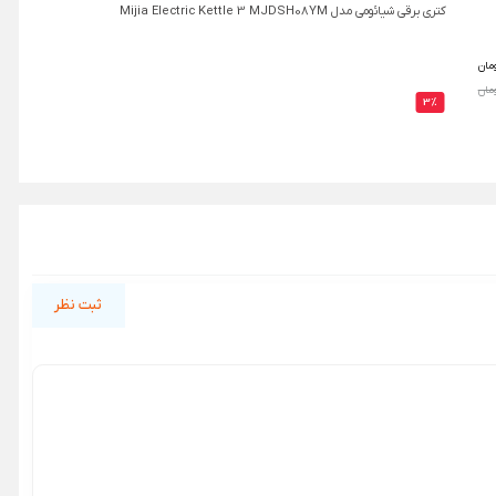
کتری برقی شیائومی مدل Mijia Electric Kettle 3 MJDSH08YM
مان
3%
ثبت نظر