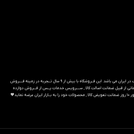
ین فــروشگاه با بیش از ۹ سال تــجربه در زمینه فــــروش
 از قبیل ضمانت اصالت کالا , ســــرویس خدمات پــس از فـــروش دوازده