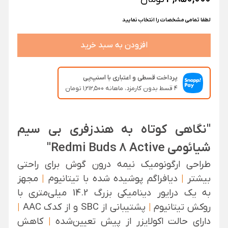
لطفا تمامی مشخصات را انتخاب نمایید
افزودن به سبد خرید
پرداخت قسطی و اعتباری با اسنپ‌پی
۴ قسط بدون کارمزد، ماهانه ۱٬۲۱۲٬۵۰۰ تومان
"نگاهی کوتاه به هندزفری بی سیم
شیائومی Redmi Buds 8 Active"
طراحی ارگونومیک نیمه درون گوش برای راحتی
بیشتر
|
دیافراگم پوشیده شده با تیتانیوم
|
مجهز
به یک درایور دینامیکی بزرگ 14.2 میلی‌متری با
روکش تیتانیوم
|
پشتیبانی از SBC و از کدک AAC
|
دارای حالت اکولایزر از پیش تعیین‌شده
|
کاهش