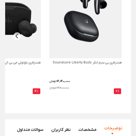
هندزفری بی سیم انکر Soundcore Liberty Buds
هندزفری بلوتوثی جی بی ال مدل L Wave Buds 2
14,140,000
تومان
14,900,000 تومان
4%
6%
توضیحات
مشخصات
نظر‌ کاربران
سوالات متداول