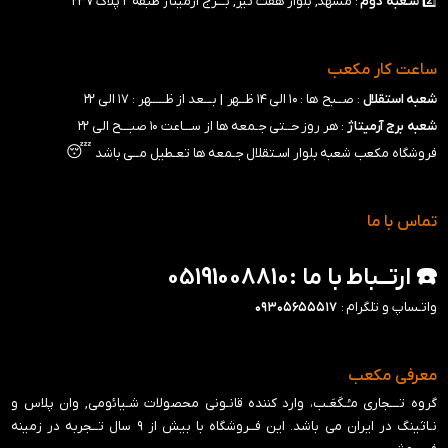
2️⃣
شـعبه
دوم
: مشهد, بلوار هفت تیر, بـــرج آرمیتاژ طبقه ۲ پلاک ۲۳۷
ساعت کار مکعب
شعبه استقلال
: صــبح ها : ۱۰ الی ۱۴ ظــهر |
بـــعد از ظـــــهر : ۱۷ الی ۲۲
شعبه برج آرمیتاژ
: هر روز حــتی جـمعه ها از ســـاعت ۱۰ صبـــح الی ۲۲
😴
فروشگاه مکعب شعبه بلوار اسـتقلال جـمعه ها تعـطیل مــی باشد
تماس با ما
☎️ ارتــباط با ما :05191008810
واتـساپ و تلگرام :
۰۹۳۰۵۶۵۵۵۱۷
معرفی مکعب
گروه تـــجاری مـُـکَعَـب، وارد کننده قانـونی محصولات شـیائومی, وان پلاس و
نـاثینگ در ایران می باشد. این فــروشگاه با بیش از ۹ سال تــجربه در زمینه