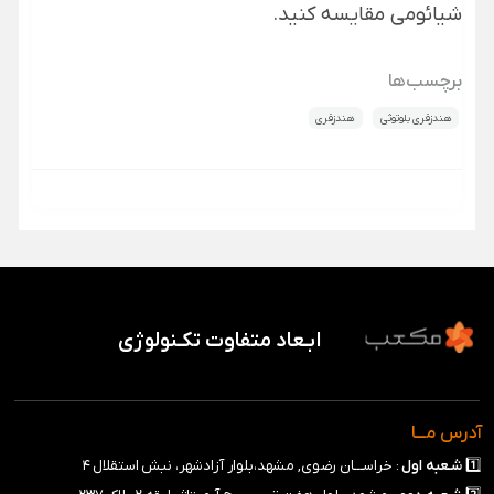
شیائومی
مقایسه کنید.
برچسب‌ها
هندزفری بلوتوثی
هندزفری
ابـعاد متفاوت تکـنولوژی
آدرس مـــا
1️⃣
شـعبه
اول
: خراســـان رضوی, مشهد،بلوار آزادشهر، نبش استقلال ۴