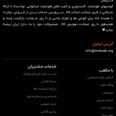
فــــروش
گوشیهای هوشمند، اکسسوری و گجت های هوشمند شیائومی توانسته با ارائه
خدماتی از قبیل ضمانت اصالت کالا , ســــرویس خدمات پــس از فـــروش دوازده
تا هجده ماه برای گوشی ها و لوازم جانبی و ‍۱۰ روز ضــمانت بازگشت وجه و
همینطور ۱۰ روز ضمانت تعویض کالا , محصولات خود را به بــازار ایران عرضه
نماید🧡
آدرس ایمیل
info@mokaab.org
خدمات مشتریان
با مکعب
نصب در محل جارو های روباتیک
آنباکس های اختصاصی
شرایط گارانتی
وبلاگ مکعب
شرایط استفاده از کالا
تیم مکعب
پاسخ به پرسش‌های متداول
شعبات فیزیکی
حریم خصوصی
درباره مکعب
پیگیری گارانتی
تماس با ما