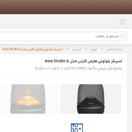
محصولات پیشنهادی
گوش پاک کن هوشمند شیائومی مدل
Bebird Note 5
شیائومی 15 با ظرفیت 12/256 گیگابایت
صفحه اصلی
صوتی
اسپیکر
اسپیکر بلوتوثی هارمن کاردن مدل Aura Studio 5
شیائومی 15 با ظرفیت 12/512 گیگابایت
اسپیکر بلوتوثی هارمن کاردن مدل Aura Studio 5
مجموع توان خروجی ۱۴۰ وات RMS (۲×۲۰ وات + ۲۰ وات + ۱۰۰ وات)!
توستر Liven مدل ZCJ-DS801C
فن خنک کننده گوشی شیائومی مدل
Ice Cooling Back Clip R01P-M