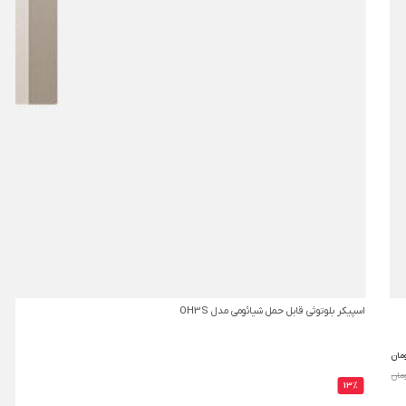
اسپیکر بلوتوثی قابل حمل شیائومی مدل OH3S
مان
13%