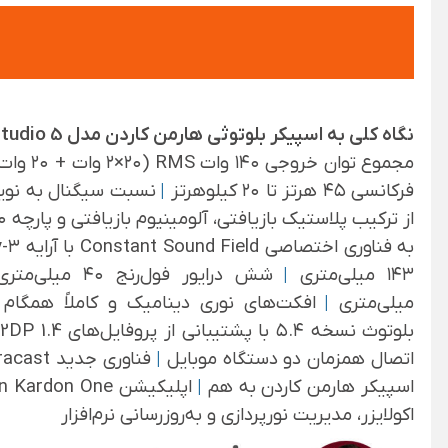
نگاه کلی به اسپیکر بلوتوثی هارمن کاردن مدل Aura Studio 5:
مجموع توان خروجی ۱۴۰ وات RMS (۲×۲۰ وات + ۲۰ وات + ۱۰۰ وات)
فرکانسی ۴۵ هرتز تا ۲۰ کیلوهرتز
|
نسبت سیگنال به نویز ۸۰ دسی‌
از ترکیب پلاستیک بازیافتی، آلومینیوم بازیافتی و پارچه ۱۰۰٪ بازیافتی
به فناوری اختصاصی Constant Sound Field با آرایه ۳-way
۱۴۳ میلی‌متری
|
شش درایور فول‌رنج ۴۰ میلی‌متری
میلی‌متری
|
افکت‌های نوری دینامیک و کاملاً همگام
بلوتوث نسخه ۵.۴ با پشتیبانی از پروفایل‌های A2DP 1.4 و AVRCP 1.6.2
اتصال همزمان دو دستگاه موبایل
|
اسپیکر هارمن کاردن به هم
|
اکولایزر، مدیریت نورپردازی و به‌روزرسانی نرم‌افزار