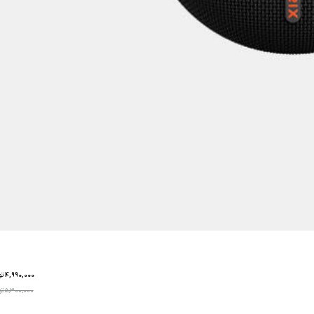
4,990,000
تو
5,300,000 تومان