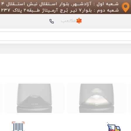
محصولات پیشنهادی
گوش پاک کن هوشمند ش
Bebird Note 5
شیائومی 15 با ظرفیت 12/256 گیگابایت
شیائومی 15 با ظرفیت 12/512 گیگابایت
توستر Liven مدل ZCJ-DS801C
ling Back Clip R01P-M