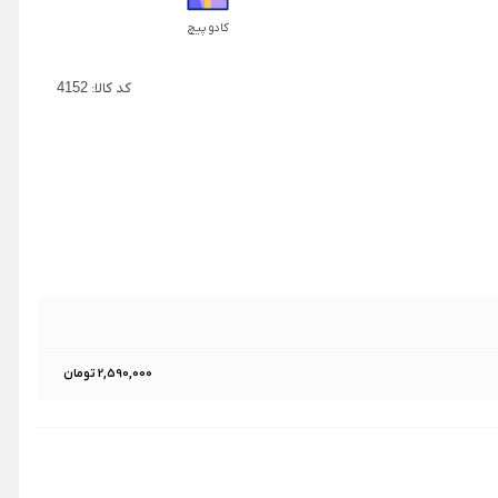
کادو پیچ
کد کالا:
4152
2,590,000 تومان