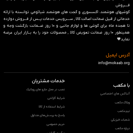
فــــروش
گوشیهای هوشمند، اکسسوری و گجت های هوشمند شیائومی توانسته با ارائه
خدماتی از قبیل ضمانت اصالت کالا , ســــرویس خدمات پــس از فـــروش دوازده
تا هجده ماه برای گوشی ها و لوازم جانبی و ‍۱۰ روز ضــمانت بازگشت وجه و
همینطور ۱۰ روز ضمانت تعویض کالا , محصولات خود را به بــازار ایران عرضه
نماید🧡
آدرس ایمیل
info@mokaab.org
خدمات مشتریان
با مکعب
نصب در محل جارو های روباتیک
آنباکس های اختصاصی
شرایط گارانتی
وبلاگ مکعب
شرایط استفاده از کالا
تیم مکعب
پاسخ به پرسش‌های متداول
شعبات فیزیکی
حریم خصوصی
درباره مکعب
پیگیری گارانتی