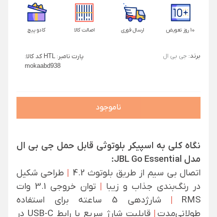
10 روز تعویض
ارسال فوری
اصالت کالا
کادو پیچ
برند:
جی بی ال
پارت نامبر:
HTL
کد کالا:
mokaabd938
ناموجود
نگاه کلی به اسپیکر بلوتوثی قابل حمل جی بی ال
مدل JBL Go Essential:
اتصال بی سیم از طریق بلوتوث 4.2
|
طراحی شکیل
در رنگ‌بندی جذاب و زیبا
|
توان خروجی 3.1 وات
RMS
|
شارژدهی 5 ساعته برای استفاده
طولانی‌مدت
|
قابلیت شارژ سریع با رابط USB-C در