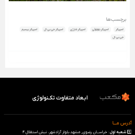
برچسب‌ها
اسپیکر
اسپیکر بلوتوثی
اسپیکر شارژی
اسپیکر جی بی ال
اسپیکر بیسیم
جی بی ال
ابـعاد متفاوت تکـنولوژی
آدرس مـــا
1️⃣
شـعبه
اول
: خراســـان رضوی, مشهد،بلوار آزادشهر، نبش استقلال ۴