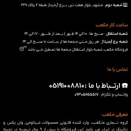
2️⃣
شـعبه
دوم
: مشهد, بلوار هفت تیر, بـــرج آرمیتاژ طبقه ۲ پلاک ۲۳۷
ساعت کار مکعب
شعبه استقلال
: صــبح ها : ۱۰ الی ۱۴ ظــهر |
بـــعد از ظـــــهر : ۱۷ الی ۲۲
شعبه برج آرمیتاژ
: هر روز حــتی جـمعه ها از ســـاعت ۱۰ صبـــح الی ۲۲
😴
فروشگاه مکعب شعبه بلوار اسـتقلال جـمعه ها تعـطیل مــی باشد
تماس با ما
☎️ ارتــباط با ما :05191008810
واتـساپ و تلگرام :
۰۹۳۰۵۶۵۵۵۱۷
معرفی مکعب
گروه تـــجاری مـُـکَعَـب، وارد کننده قانـونی محصولات شـیائومی, وان پلاس و
نـاثینگ در ایران می باشد. این فــروشگاه با بیش از ۹ سال تــجربه در زمینه