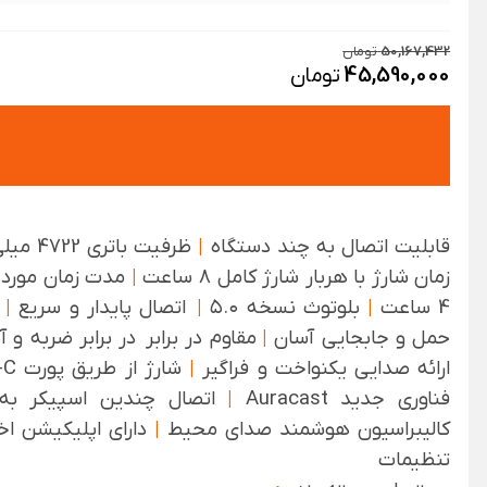
50,167,432
تومان
45,590,000
تومان
قابلیت اتصال به چند دستگاه
|
ظرفیت باتری 4722 میلی‌آمپر ساعت
زمان شارژ با هربار شارژ کامل 8 ساعت
|
مدت زمان مورد ن
4 ساعت
|
بلوتوث نسخه ۵.۰
|
اتصال پایدار و سریع‌
|
ط
حمل و جابجایی آسان
|
مقاوم در برابر در برابر ضربه و
ارائه صدایی یکنواخت و فراگیر
|
شارژ از طریق پورت USB-C
فناوری جدید Auracast
|
اتصال چندین اسپیکر به
کالیبراسیون هوشمند صدای محیط
|
دارای اپلیکیشن اخ
تنظیمات