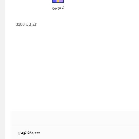
کادو پیچ
کد کالا:
3188
590,000 تومان