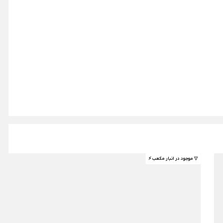
▽ موجود در انبار مکعب ⚡️