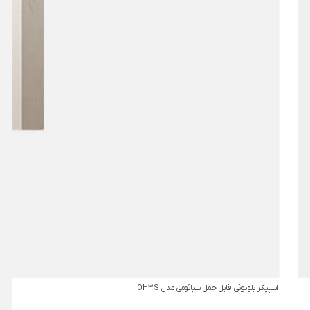
اسپیکر بلوتوثی قابل حمل شیائومی مدل OH3S