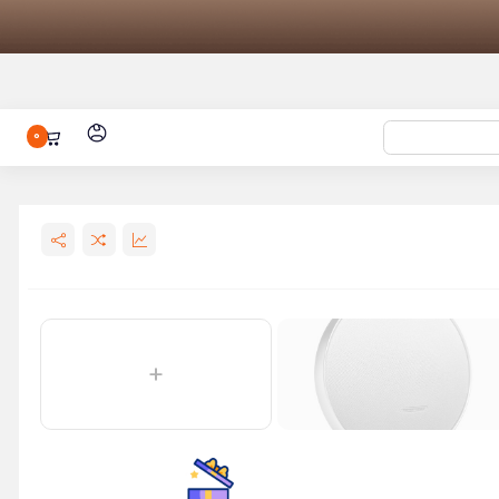
0
لنت وایرلس
هولدر و شارژر وایرلس شیائومی 20 وات
 سیلیکونی
ومی مدل
کتری برقی شیائومی مدل Mijia Electric