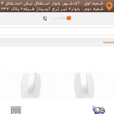
محصولات پیشنهادی
ست ماوس و کیبورد سای
MIIIW – نسل سوم
مدل WCJ02ZM
چراغ خواب پاندا خوابالو
کیت ماشین اصلاح شیائ
Grooming Kit Pro
Kettle N1