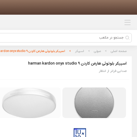
محصولات پیشنهادی
ست ماوس و کیبورد سایلنت وایرلس
MIIIW – نسل سوم
هولدر و شارژر وایرلس شیائومی 20
وات مدل WCJ02ZM
صفحه اصلی
صوتی
اسپیکر
اسپیکر بلوتوثی هارمن کاردن harman kardon onyx studio 9
چراغ خواب پاندا خوابالو سیلیکونی
اسپیکر بلوتوثی هارمن کاردن harman kardon onyx studio 9
صدایی فراتر از انتظار
کیت ماشین اصلاح شیائومی مدل
Grooming Kit Pro
کتری برقی شیائومی مدل Mijia
Electric Kettle N1