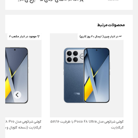
محصولات مرتبط
↩ در انبار چین ( ارسال 20 روز کاری)
▽ موجود در انبار مکعب ⚡️
گوشی شیائومی مدل Poco F8 Ultra با ظرفیت 512/16
گیگابایت
گیگابایت (نسخه گلوبال و بدو