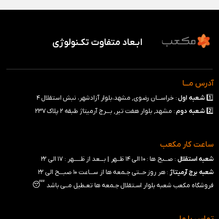
ابـعاد متفاوت تکـنولوژی
آدرس مـــا
1️⃣
شـعبه
اول
: خراســـان رضوی, مشهد،بلوار آزادشهر، نبش استقلال ۴
2️⃣
شـعبه
دوم
: مشهد, بلوار هفت تیر, بـــرج آرمیتاژ طبقه ۲ پلاک ۲۳۷
ساعت کار مکعب
شعبه استقلال
: صــبح ها : ۱۰ الی ۱۴ ظــهر |
بـــعد از ظـــــهر : ۱۷ الی ۲۲
شعبه برج آرمیتاژ
: هر روز حــتی جـمعه ها از ســـاعت ۱۰ صبـــح الی ۲۲
😴
فروشگاه مکعب شعبه بلوار اسـتقلال جـمعه ها تعـطیل مــی باشد
تماس با ما