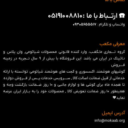
☎️ ارتــباط با ما :05191008810
واتـساپ و تلگرام :
۰۹۳۰۵۶۵۵۵۱۷
معرفی مکعب
گروه تـــجاری مـُـکَعَـب، وارد کننده قانـونی محصولات شـیائومی, وان پلاس و
نـاثینگ در ایران می باشد. این فــروشگاه با بیش از ۹ سال تــجربه در زمینه
فــــروش
گوشیهای هوشمند، اکسسوری و گجت های هوشمند شیائومی توانسته با ارائه
خدماتی از قبیل ضمانت اصالت کالا , ســــرویس خدمات پــس از فـــروش دوازده
تا هجده ماه برای گوشی ها و لوازم جانبی و ‍۱۰ روز ضــمانت بازگشت وجه و
همینطور ۱۰ روز ضمانت تعویض کالا , محصولات خود را به بــازار ایران عرضه
نماید🧡
آدرس ایمیل
info@mokaab.org