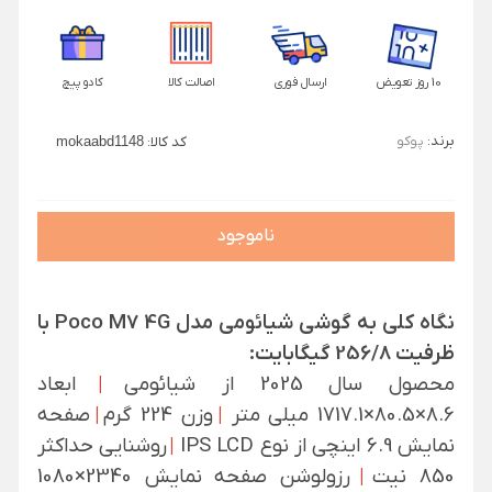
10 روز تعویض
ارسال فوری
اصالت کالا
کادو پیچ
برند:
پوکو
کد کالا:
mokaabd1148
ناموجود
نگاه کلی به گوشی شیائومی مدل Poco M7 4G با
ظرفیت 256/8 گیگابایت:
محصول سال 2025 از شیائومی
|
ابعاد
8.6×80.5×1717.1 میلی متر
|
وزن 224 گرم
|
صفحه
نمایش 6.9 اینچی از نوع IPS LCD
|
روشنایی حداکثر
850 نیت
|
رزولوشن صفحه نمایش 2340×1080