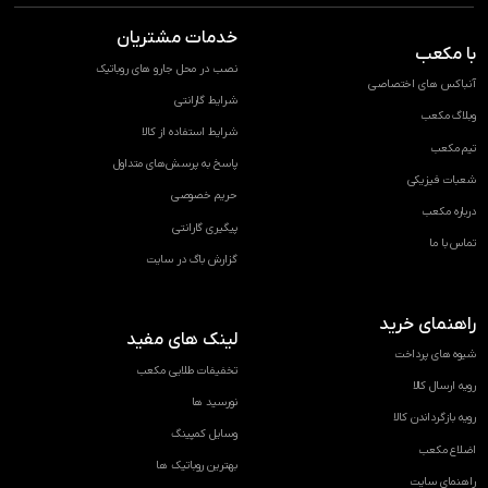
خدمات مشتریان
با مکعب
نصب در محل جارو های روباتیک
آنباکس های اختصاصی
شرایط گارانتی
وبلاگ مکعب
شرایط استفاده از کالا
تیم مکعب
پاسخ به پرسش‌های متداول
شعبات فیزیکی
حریم خصوصی
درباره مکعب
پیگیری گارانتی
تماس با ما
گزارش باگ در سایت
راهنمای خرید
لینک های مفید
شیوه های پرداخت
تخفیفات طلایی مکعب
رویه ارسال کالا
نورسید ها
رویه بازگرداندن کالا
وسایل کمپینگ
اضلاع مکعب
بهترین روباتیک ها
راهنمای سایت