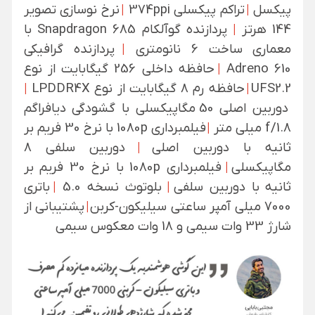
پیکسل
|
تراکم پیکسلی 374ppi
|
نرخ نوسازی تصویر
144 هرتز
|
پردازنده گوآلکام Snapdragon 685 با
معماری ساخت 6 نانومتری
|
پردازنده گرافیکی
Adreno 610
|
حافظه داخلی 256 گیگابایت از نوع
UFS2.2
|
حافظه رم 8 گیگابایت از نوع LPDDR4X
|
دوربین اصلی 50 مگاپیکسلی با گشودگی دیافراگم
f/1.8 میلی متر
|
فیلمبرداری 1080p با نرخ 30 فریم بر
ثانیه با دوربین اصلی
|
دوربین سلفی 8
مگاپیکسلی
|
فیلمبرداری 1080p با نرخ 30 فریم بر
ثانیه با دوربین سلفی
|
بلوتوث نسخه 5.0
|
باتری
7000 میلی آمپر ساعتی سیلیکون-کربن
|
پشتیبانی از
شارژ 33 وات سیمی و 18 وات معکوس سیمی