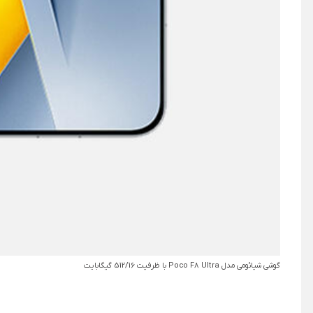
گوشی شیائومی مدل Poco F8 Ultra با ظرفیت 512/16 گیگابایت