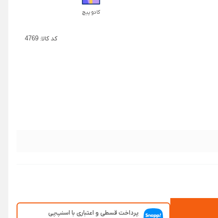
کادو پیچ
کد کالا:
4769
پرداخت قسطی و اعتباری با اسنپ‌پی