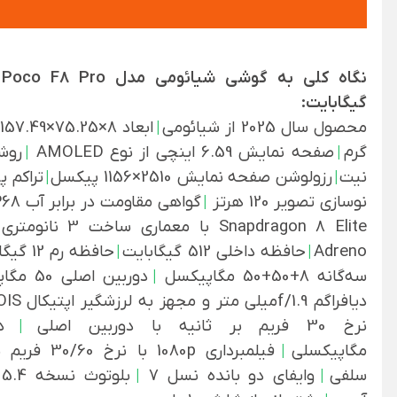
گیگابایت:
محصول سال 2025 از شیائومی
|
ابعاد 8×75.25×157.49 میلی متر
گرم
|
صفحه نمایش 6.59 اینچی از نوع AMOLED
|
نیت
|
رزولوشن صفحه نمایش 2510×1156 پیکسل
|
تراکم پیک
نوسازی تصویر 120 هرتز
|
گواهی مقاومت در برابر آب IP68
Snapdragon 8 Elite با معماری ساخت 3 نانومتری
Adreno
|
حافظه داخلی 512 گیگابایت
|
حافظه رم 12 گیگابایت
سه‌گانه 8+50+50 مگاپیکسل
|
دوربین ا
دیافراگم f/1.9میلی متر و مجهز به لرزشگیر اپتیکال OIS
نرخ 30 فریم بر ثانیه با دوربین اصلی
|
مگاپیکسلی
|
فیلمبرداری 080p
سلفی
|
وایفای دو بانده نسل 7
|
بلوتوث نسخه 5.4