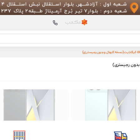
محصولات پیشنهادی
(پک چین)
کتری و مخلوط کن چند م
مدل Zolele MB601
Kettle 3 MJDSH08YM
Mori Pro
Pro