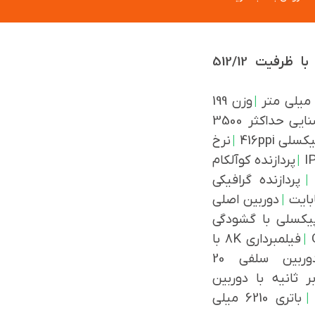
نگاه کلی به گوشی شیائومی مدل Poco F8 Pro با ظرفیت 512/12
|
وزن 199
روشنایی حداکثر 3500
سلی 416ppi
|
نرخ
|
پردازنده کوآلکام
|
پردازنده گرافیکی
|
دوربین اصلی
صلی 50 مگاپیکسلی با گشودگی
|
فیلمبرداری 8K با
دوربین سلفی 20
1 با نرخ 30/60 فریم بر ثانیه با دوربین
|
باتری 6210 میلی