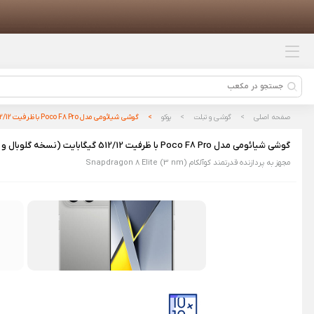
محصولات پیشنهادی
شیائومی 15 الترا با ظرفیت 1/16 ترابایت
(پک چین)
کتری و مخلوط کن چند منظوره
شیائومی مدل Zolele MB601
صفحه اصلی
گوشی و تبلت
پوکو
گوشی شیائومی مدل Poco F8 Pro با ظرفیت 512/12 گیگابایت (نسخه گلوبال و بدون رجیستری)
کتری برقی شیائومی مدل Mijia
گوشی شیائومی مدل Poco F8 Pro با ظرفیت 512/12 گیگابایت (نسخه گلوبال و بدون رجیستری)
Electric Kettle 3 MJDSH08YM
مجهز به پردازنده قدرتمند کوآلکام Snapdragon 8 Elite (3 nm)
هندزفری بلوتوثی شیائومی مدل
Haylou Mori Pro
ساعت هوشمند شیائومی مدل Watch
2 Pro