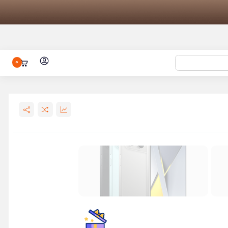
0
شیائومی 15 الترا با ظرفیت 1/16 ترابایت
نظوره شیائومی
کتری برقی شیائومی مدل Mijia Electric
هندزفری بلوتوثی شیائومی مدل Haylou
ساعت هوشمند شیائومی مدل Watch 2