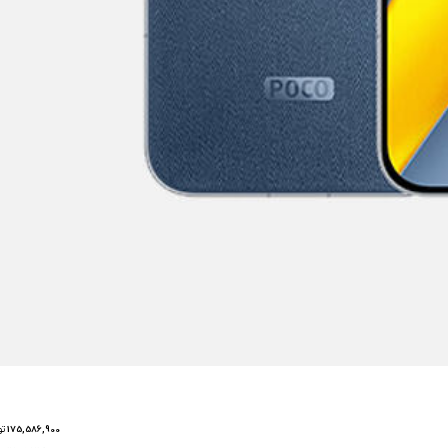
175,586,900
تو