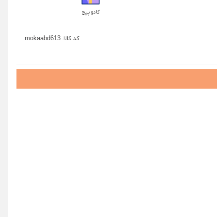
کادو پیچ
کد کالا:
mokaabd613