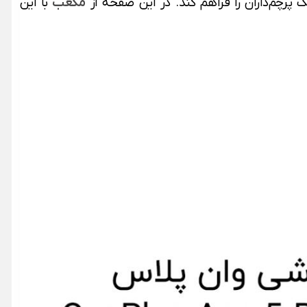
مکعب
با این