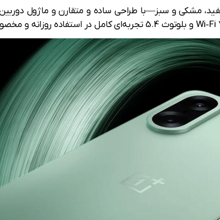
تفاوت—سفید، مشکی و سبز—با طراحی ساده و متقارن و ماژول دوربین