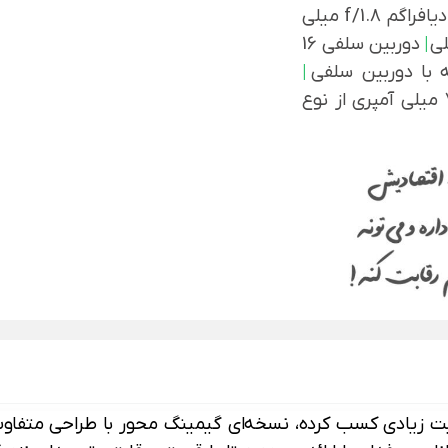
50 مگاپیکسلی با فاصله کانونی 26 میلی متر و گشودگی دیافراگم f/1.8 میلی
|
دوربین سلفی 16
|
باتری 7100 میلی آمپری از نوع