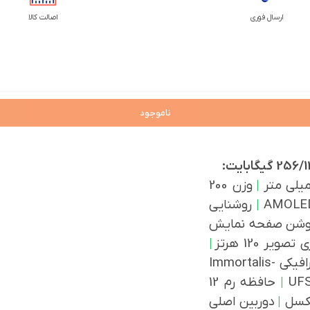
ارسال فوری
اصالت کالا
ناموجود
|
وزن 200
|
روشنایی
وشن صفحه نمایش
ویر 120 هرتز
|
پردازنده گرافیکی Immortalis-
|
حافظه رم 12
|
دوربین اصلی