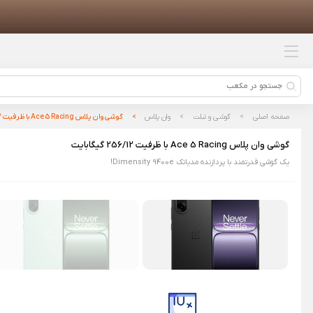
محصولات پیشنهادی
پمپ باد شیائومی مدل 70mai Air
Compressor Lite
ریش تراش شیائومی Xiaomi Electric
Shaver S700
صفحه اصلی
گوشی و تبلت
وان پلاس
گوشی وان پلاس Ace 5 Racing با ظرفیت 256/12 گیگابایت
ماشین اصلاح شارژی شیائومی مدل
گوشی وان پلاس Ace 5 Racing با ظرفیت 256/12 گیگابایت
ENCHEN Boost 2 NewType
یک گوشی قدرتمند با پردازنده مدیاتک Dimensity 9400e!
باتری شیائومی مدل BM5S مناسب
برای گوشی Xiaomi 13T Pro
بسته ۱۰ عددی خودکار ژله‌ ای شیائومی
Xiaomi Kaco مدل K1015