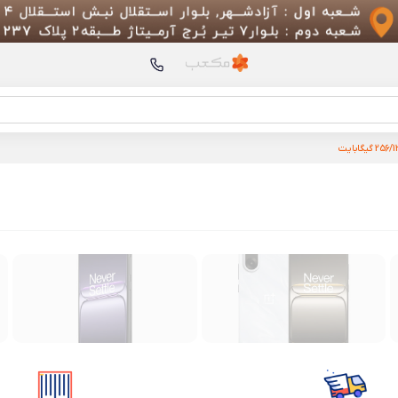
محصولات پیشنهادی
پمپ
Compressor Lite
ریش تر
Shaver S700
ماشین اصلاح شارژی شی
EN Boost 2 NewType
گوشی Xiaomi 13T Pro
بسته ۱۰ عددی خودکار
Xiaomi Kaco مدل K1015