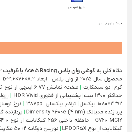
10 روز تعویض
برند:
وان پلاس
نگاه کلی به گوشی وان پلاس Ace 5 Racing با ظرفیت 256/12 گیگابایت:
محصول سال 2025 از وان پلاس
|
ابعاد 8.2×76×163.6 میلی متر
گرم
|
دو سیمکارت
|
صفحه نمایش 6.77 اینچی از نوع AMOLED
حداکثر 1300 نیت
|
پشتیبانی از فناوری HDR Vivid
|
رزول
2392×1080 پیکسل
|
تراکم پیکسلی 387ppi
|
نرخ نوسازی تص
پردازنده مدیاتک Dimensity 9400e (4 nm)
|
G720 MC12
|
حافظه داخلی 256 گیگابایت از نوع UFS4.0
گیگابایت از نوع LPDDR5X
|
دوربین دوگانه 2+50 مگاپیکسل