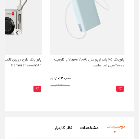
پاوربانک 45 وات اوپو مدل SuperVooC با ظرفیت
پ
20000 میلی آمپر ساعت
Camera 10000mAh
7,990,000
تومان
8,140,000 تومان
8%
2%
توضیحات
مشخصات
نظر‌ کاربران