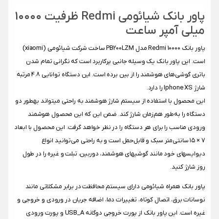
پاور بانک شیائومی Redmi ظرفیت 1۰۰۰۰
میلی آمپر ساعت
پاور بانک 10000 Redmi مدل PB200LZM ساخت شرکت شیائومی (xiaomi)
است. این پاور بانک یک وسیله جانبی پرکاربرد است که نگرانی تمام شدن
باتری گوشی‌های هوشمند را از بین برده است. این دستگاه توانایی 4.8 مرتبه
شارژ Iphone XS را دارد.
این محصول با استفاده از سیستم شارژ هوشمند به راحتی میتواند بهطور دو
دستگاه را به‌طور هم‌زمان شارژ کند. ضمن این که این محصول هوشمند
ورودی مناسب را برای هر دستگاه را در نظر خواهد گرفت. این محصول با ابعاد
۷ × ۱۵ سانتی‌متر سبک و قابل‌حمل است و به راحتی می‌توانید انواع
دیوایسهای خود مانند گوشیهای هوشمند، دوربین، تبلت و غیره را در طول
روز شارژ کنید.
پاور بانک همراه شیائومی دارای سیستم محافظت در برابر مشکلاتی مانند
نوسانات برق، اتصال کوتاه، تغییرات دما، اضافه جریان در ورودی و خروجی و
غیره است. این پاور بانک از پورت خروجی دوگانه USB_A و پورت ورودی