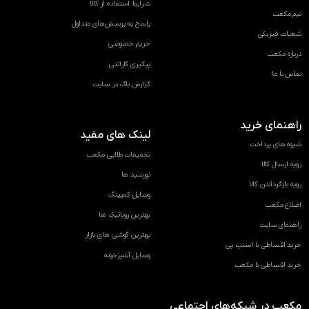
شرایط استفاده از کالا
تیم مکعب
پاسخ به پرسش‌های متداول
شعبات فیزیکی
حریم خصوصی
درباره مکعب
پیگیری گارانتی
تماس با ما
گزارش باگ در سایت
راهنمای خرید
لینک های مفید
شیوه های پرداخت
تخفیفات طلایی مکعب
رویه ارسال کالا
نورسید ها
رویه بازگرداندن کالا
وسایل کمپینگ
اضلاع مکعب
بهترین روباتیک ها
راهنمای سایت
بهترین گوشی های بازار
خرید اقساطی با اسنپ پی
وسایل آشپزخونه
خرید اقساطی با مکعب
مکعب در شبکه‌های اجتماعی