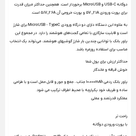
دوگانه USB-C و MicroUSB برخوردار است. همچنین حداکثر میزان قدرت
برای پورت ورودی 5V _2.1A و پورت خروجی آن 5.1V_2.6A است.
به علاوه این دستگاه دارای دو درگاه ورودی MicroUSB - TypeC برای شارژ
است و قابلیت سازگاری با تمامی گجت‌های هوشمند را دارد. در مجموع این
پاور بانک با توانایی چندین بار شارژ گوشیهای هوشمند، می‌تواند یک انتخاب
مناسب برای استفاده روزمره باشد.
حداکثر ارزش برای پول شما
خوش قیافه و ماندگار
پاور بانک ردمی 10،000mAh جذاب ، جمع و جور و قابل حمل است و با طراحی
ساده و ظریف خود یکپارچه با محیط اطراف ترکیب می شود.
عملکرد قدرتمند و عملی.
راحت تر
با پورت ورودی دوگانه