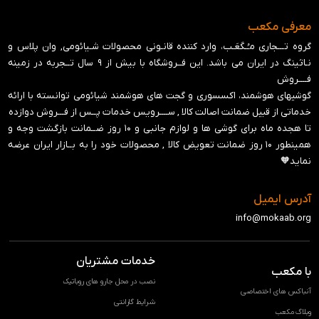
معرفی مکعب
گروه تـــجاری مـُـکَعَـب، وارد کننده قانـونی محصولات شـیائومی, وان پلاس و
نـاثینگ در ایران می باشد. این فــروشگاه با بیش از ۹ سال تــجربه در زمینه
فــــروش
گوشیهای هوشمند، اکسسوری و گجت های هوشمند شیائومی توانسته با ارائه
خدماتی از قبیل ضمانت اصالت کالا , ســــرویس خدمات پــس از فـــروش دوازده
تا هجده ماه برای گوشی ها و لوازم جانبی و ‍۱۰ روز ضــمانت بازگشت وجه و
همینطور ۱۰ روز ضمانت تعویض کالا , محصولات خود را به بــازار ایران عرضه
نماید🧡
آدرس ایمیل
info@mokaab.org
خدمات مشتریان
با مکعب
نصب در محل جارو های روباتیک
آنباکس های اختصاصی
شرایط گارانتی
وبلاگ مکعب