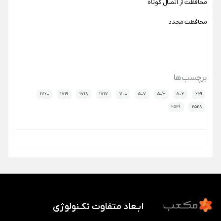
محافظت از اتصال کوتاه
محافظت مجدد
برچسب‌ها
1720
1719
1718
1717
700
507
503
502
259
2529
2528
ابـعاد متفاوت تکـنولوژی