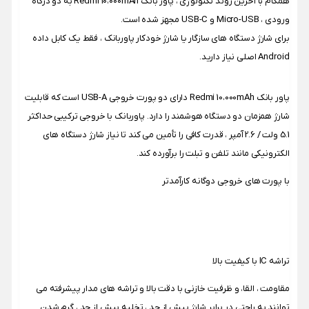
همگام با آخرین روند تکنولوژی ، پاور بانک Redmi 10،000mAh به دو درگاه
ورودی ، Micro-USB و USB-C مجهز شده است.
برای شارژ دستگاه های سازگار یا شارژ خودکار پاوربانک ، فقط یک کابل داده
Android اصلی نیاز دارید.
پاور بانک Redmi 10،000mAh دارای دو پورت خروجی USB-A است که قابلیت
شارژ همزمان دو دستگاه هوشمند را دارد. پاوربانک با خروجی ترکیبی حداکثر
5.1 ولت / 2.6 آمپر ، قدرت کافی را تأمین می کند تا نیاز شارژ دستگاه های
الکترونیکی مانند تلفن و تبلت را برآورده کند.
با پورت های خروجی دوگانه کارآمدتر
تراشه IC با کیفیت بالا
مقاومت ، القا، و ظرفیت خازنی با دقت بالا و تراشه های مدار پیشرفته می
توانند به راحتی در برابر شارژ بیش از حد ، تخلیه بیش از حد ، گرم شدن