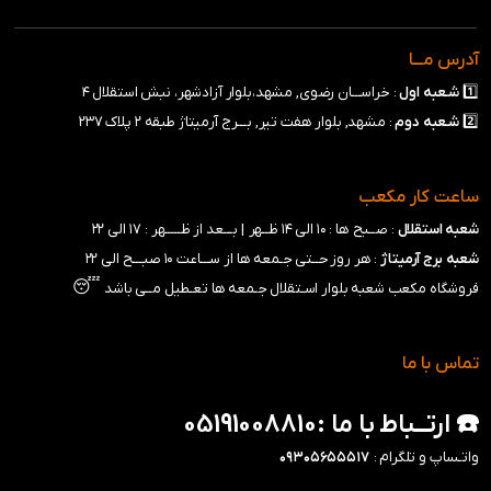
آدرس مـــا
1️⃣
شـعبه
اول
: خراســـان رضوی, مشهد،بلوار آزادشهر، نبش استقلال ۴
2️⃣
شـعبه
دوم
: مشهد, بلوار هفت تیر, بـــرج آرمیتاژ طبقه ۲ پلاک ۲۳۷
ساعت کار مکعب
شعبه استقلال
: صــبح ها : ۱۰ الی ۱۴ ظــهر |
بـــعد از ظـــــهر : ۱۷ الی ۲۲
شعبه برج آرمیتاژ
: هر روز حــتی جـمعه ها از ســـاعت ۱۰ صبـــح الی ۲۲
😴
فروشگاه مکعب شعبه بلوار اسـتقلال جـمعه ها تعـطیل مــی باشد
تماس با ما
☎️ ارتــباط با ما :05191008810
واتـساپ و تلگرام :
۰۹۳۰۵۶۵۵۵۱۷