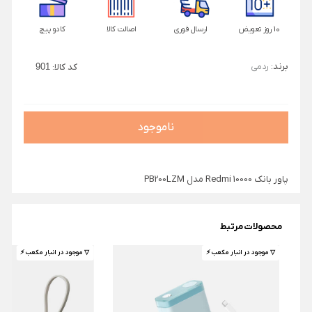
10 روز تعویض
ارسال فوری
اصالت کالا
کادو پیچ
برند:
ردمی
کد کالا:
901
ناموجود
پاور بانک 10000 Redmi مدل PB200LZM
محصولات مرتبط
▽ موجود در انبار مکعب ⚡️
▽ موجود در انبار مکعب ⚡️