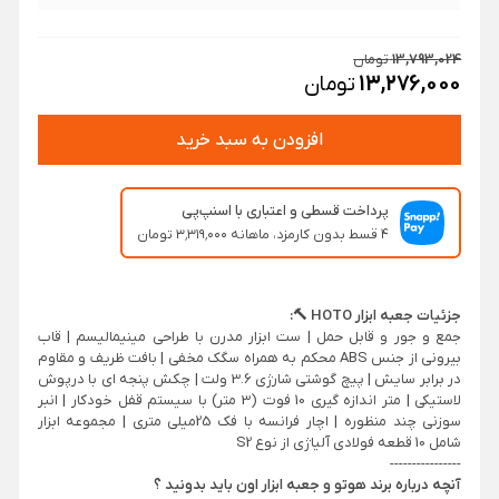
13,793,024
تومان
13,276,000
تومان
افزودن به سبد خرید
پرداخت قسطی و اعتباری با اسنپ‌پی
۴ قسط بدون کارمزد، ماهانه ۳٬۳۱۹٬۰۰۰ تومان
جزئیات جعبه ابزار HOTO 🔨:
جمع و جور و قابل حمل | ست ابزار مدرن با طراحی مینیمالیسم | قاب
بیرونی از جنس ABS محکم به همراه سگک مخفی | بافت ظریف و مقاوم
در برابر سایش | پیچ گوشتی شارژی 3.6 ولت | چکش پنجه ای با درپوش
لاستیکی | متر اندازه گیری 10 فوت (3 متر) با سیستم قفل خودکار | انبر
سوزنی چند منظوره | اچار فرانسه با فک 25میلی متری | مجموعه ابزار
شامل 10 قطعه فولادی آلیاژی از نوع S2
----------------
آنچه درباره برند هوتو و جعبه ابزار اون باید بدونید ؟