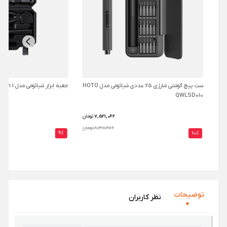
ست پیچ گوشتی شارژی 25 عددی شیائومی مدل HOTO
جعبه ابزار شیائومی مدل Jiuxun Tools 12 in 1
QWLSD010
7,521,062
تومان
8,311,676 تومان
9%
10%
توضیحات
نظر‌ کاربران