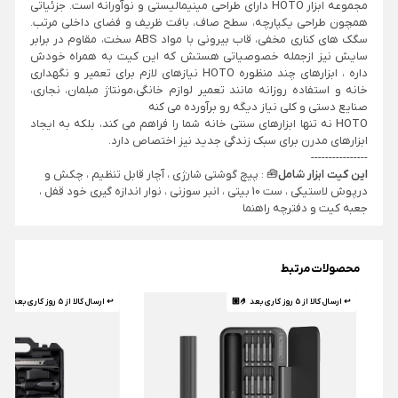
مجموعه ابزار HOTO دارای طراحی مینیمالیستی و نوآورانه است. جزئیاتی
همچون طراحی یکپارچه، سطح صاف، بافت ظریف و فضای داخلی مرتب.
سگک های کناری مخفی، قاب بیرونی با مواد ABS سخت، مقاوم در برابر
سایش نیز ازجمله خصوصیاتی هستش که این کیت به همراه خودش
داره ، ابزارهای چند منظوره HOTO نیازهای لازم برای تعمیر و نگهداری
خانه و استفاده روزانه مانند تعمیر لوازم خانگی،مونتاژ مبلمان، نجاری،
صنایع دستی و کلی نیاز دیگه رو برآورده می کنه
HOTO نه تنها ابزارهای سنتی خانه شما را فراهم می کند، بلکه به ایجاد
ابزارهای مدرن برای سبک زندگی جدید نیز اختصاص دارد.
----------------
این کیت ابزار شامل
🧰 : پیچ گوشتی شارژی ، آچار قابل تنظیم ، چکش و
درپوش لاستیکی ، ست 10 بیتی ، انبر سوزنی ، نوار اندازه گیری خود قفل ،
جعبه کیت و دفترچه راهنما
محصولات مرتبط
↩ ارسال کالا از 5 روز کاری بعد 🤌🏼
↩ ارسال کالا از 5 روز کاری بعد 🤌🏼