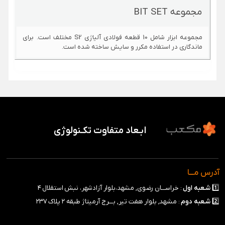
مجموعه BIT SET
مجموعه ابزار شامل 10 قطعه فولادی آلیاژی S2 مختلف است. برای
ماندگاری در استفاده مکرر و سایش ساخته شده است.
ابـعاد متفاوت تکـنولوژی
آدرس مـــا
1️⃣
شـعبه
اول
: خراســـان رضوی, مشهد،بلوار آزادشهر، نبش استقلال ۴
2️⃣
شـعبه
دوم
: مشهد, بلوار هفت تیر, بـــرج آرمیتاژ طبقه ۲ پلاک ۲۳۷