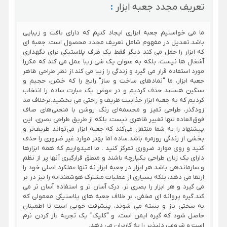
تعریف مجدد جعبه ابزار
:
3.5
1.8
وزن
2 کیلوگرم
کیلوگرم
کیلوگرم
ما می خواستیم جعبه ابزاری ایجاد کنیم که دارای بافت و زیبایی
باشد.تعدیل در مفهوم شامل تعریف مجدد محصول است. جعبه ای
که ابزار را حمل می کند دیگر فقط یک ظرف پلاستیکی برای نگهداری
طراحی زیبا
دریل با
آشغال ها نیست، بلکه به عنوان یک شی زیبا عمل می کند که مکررا
و مدرن -
یکبار شارژ
مورد استفاده قرار می گیرد و زندگی را زیبا می کند.از نظر طراحی ظاهر
بدنه از
می تواند
جعبه ابزار، ما "نمادهای ساخت و ساز" رایج را که خشن، حجیم و
رنگ فلز
550 سوراخ
سنگین هستند حذف کردیم و در عوض یک عبارت ساده را انتخاب
مات و
پیچ
ایجاد کند
کردیم که به جعبه ابزار جذابیت ظریف و راحتی می بخشید.برخلاف مد
ساختار
گوشتی
موتور
زودگذر، طراحی تمیز و مجسمه‌ای رنگ روشن با منحنی‌های صاف
مته از
شارژی
دریل
فوق‌العاده تنها تغییر ظاهری نیست، بلکه از طریق طراحی بصری، این
ABS+PC
همراه با
سرعت 1400
پیشنهاد را به شما منتقل می‌کند که جعبه ابزار می‌تواند ظریف‌تر و
مستحکم -
نور با 3
دور در
بخشی از زندگی روزمره باشد.ساده اما بهتر موارد غیر ضروری را حذف
دسته
تنظیم
دقیقه و
کنید و روی موارد ضروری تمرکز کنید . ما امیدواریم که همه ابزارها
ساخته
گشتاور 4
گشتاور
سایر ویژگی ها
دارای یک زبان طراحی یکپارچه باشند و منطق قرارگیری آنها پر از نظم
شده از
نیوتن متر،
حداکثر 30
و سازماندهی باشد.هر ابزار در جعبه ابزار نه تنها عملکرد اصلی خود را
مواد TPU
6 نیوتن
نیتون متر
ارتقا می دهد، بلکه بسیاری از عملیات مشترک هوشمندانه را نیز در بر
است تا به
متر، 8
4 مته
می گیرد و هر ابزار را بصری تر، درک آسان تر و استفاده آسان تر می
خوبی در
نیوتن متر
فلزکاری و 4
کند.گیره پروانه ای مخفی، بر خلاف جعبه های پلاستیکی معمولی که
دست قرار
- برنده
مته نجاری
به سختی باز و بسته می شوند، پیشرفت خوبی است تا اطمینان
گیرد و از
جایزه RED
مجهز به
حاصل شود که گیره ایمن است، و "کلیک" یک تجربه باز کردن نرم
لیز خوردن
DOT 2022
نمایشگر
است و شروعی دلپذیر را به کاربران می دهد.