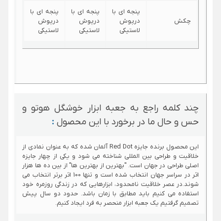
پنجه ای با
پنجه ای با
پنجه ای با
چکش
درپوش
درپوش
درپوش
لاستیکی
لاستیکی
لاستیکی
آچار
آچار
آچار
فرانسه با
فرانسه با
فرانسه با
آچار فرانسه
فک
فک
فک
25میلی
25میلی
25میلی
متری
متری
متری
چند کلمه راجع به جعبه ابزار خوشگل هوتو و
شارژی 3.6
پیچ گوشتی
آهنربایی
آهنربایی
حس و حال ما در برخورد با این محصول
:
ولت
10 قطعه
10 قطعه
10 قطعه
این محصول برنده جایزه Red Dot آلمان شده که به عنوان نمادی از
پیچ
پیچ
پیچ
خلاقیت و طراحی بین المللی شناخته می شود و یکی از چهار جایزه
سری اضافه
گوشتی
گوشتی
گوشتی
اصلی طراحی در جهان است. "بهترین از بهترین ها" از بین ده ها هزار
فولادی S2
فولادی S2
فولادی S2
اثر در سراسر جهان انتخاب شده است و تنها 100 اثر برتر انتخاب می
شوند.در عصر خلاقیت نامحدود، ابزارهایی که در زندگی روزمره خود
استفاده می کنیم باید مطابق با زمان باشد. حدود دو سال پیش
متر نواری
3 متری
3 متری
3 متری
تصمیم گرفتیم یک جعبه ابزار منحصر به فرد ایجاد کنیم.
دریل شارژی
ندارد
ندارد
دارد