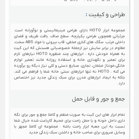
جلو گیری
دیجیتال -
کند - برنده
برنده
جایزه RED
جایزه RED
طراحی و کیفیت
:
DOT 2022
DOT 2022
مجموعه ابزار HOTO دارای طراحی مینیمالیستی و نوآورانه است.
میانگین قیمت
2.100.000
3.100.000
6.900.000
جزئیاتی همچون طراحی یکپارچه، سطح صاف، بافت ظریف و فضای
داخلی مرتب. سگک های کناری مخفی، قاب بیرونی با مواد ABS سخت،
مقاوم در برابر سایش نیز ازجمله خصوصیاتی هستش که این کیت
به همراه خودش داره ، ابزارهای چند منظوره HOTO نیازهای لازم
برای تعمیر و نگهداری خانه و استفاده روزانه مانند تعمیر لوازم
خانگی،مونتاژ مبلمان، نجاری، صنایع دستی و کلی نیاز دیگه رو برآورده
می کنه ، HOTO نه تنها ابزارهای سنتی خانه شما را فراهم می کند،
بلکه به ایجاد ابزارهای مدرن برای سبک زندگی جدید نیز اختصاص
دارد.
جمع و جور و قابل حمل
تمام ابزار های این کیت به صورت منظم و کاملا جمع و جور برای نگه
داری داخل خونه و یا حمل راحت برای محیط کارباعث شده خیال شما
نسبت به این جعبه ابزار راحت باشه . مجموعه ای کاملا مجهز با
وسایل ضروری برای صاحب خانه و داشتن سبک زندگی جدید