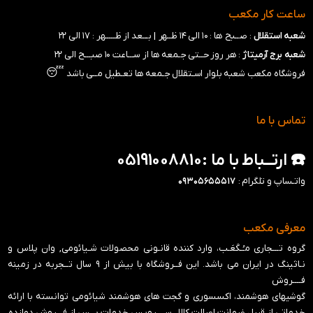
ساعت کار مکعب
شعبه استقلال
: صــبح ها : ۱۰ الی ۱۴ ظــهر |
بـــعد از ظـــــهر : ۱۷ الی ۲۲
شعبه برج آرمیتاژ
: هر روز حــتی جـمعه ها از ســـاعت ۱۰ صبـــح الی ۲۲
😴
فروشگاه مکعب شعبه بلوار اسـتقلال جـمعه ها تعـطیل مــی باشد
تماس با ما
☎️ ارتــباط با ما :05191008810
واتـساپ و تلگرام :
۰۹۳۰۵۶۵۵۵۱۷
معرفی مکعب
گروه تـــجاری مـُـکَعَـب، وارد کننده قانـونی محصولات شـیائومی, وان پلاس و
نـاثینگ در ایران می باشد. این فــروشگاه با بیش از ۹ سال تــجربه در زمینه
فــــروش
گوشیهای هوشمند، اکسسوری و گجت های هوشمند شیائومی توانسته با ارائه
خدماتی از قبیل ضمانت اصالت کالا , ســــرویس خدمات پــس از فـــروش دوازده