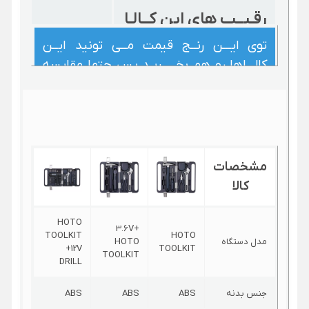
رقـیــب های این کــالـا
توی ایـــن رنــج قیمت مــی تونید ایــن
کالـــاها رو هم بخـــــریـد پس حتما مقایسه
هارو ببینید و بسته به نیازتون انتخاب کنید
مشخصات
کالا
HOTO
3.6V+
TOOLKIT
HOTO
مدل دستگاه
HOTO
+12V
TOOLKIT
TOOLKIT
DRILL
جنس بدنه
ABS
ABS
ABS