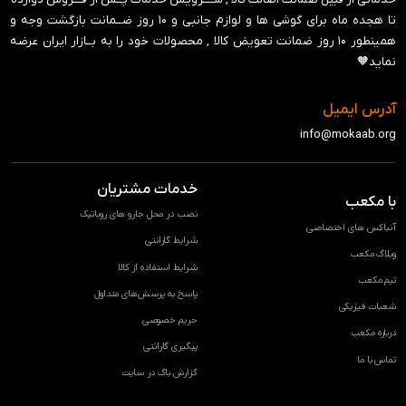
تا هجده ماه برای گوشی ها و لوازم جانبی و ‍۱۰ روز ضــمانت بازگشت وجه و
همینطور ۱۰ روز ضمانت تعویض کالا , محصولات خود را به بــازار ایران عرضه
نماید🧡
آدرس ایمیل
info@mokaab.org
خدمات مشتریان
با مکعب
نصب در محل جارو های روباتیک
آنباکس های اختصاصی
شرایط گارانتی
وبلاگ مکعب
شرایط استفاده از کالا
تیم مکعب
پاسخ به پرسش‌های متداول
شعبات فیزیکی
حریم خصوصی
درباره مکعب
پیگیری گارانتی
تماس با ما
گزارش باگ در سایت