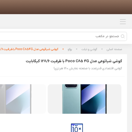
محصولات پیشنهادی
باتری شیائومی مدل BM5Q مناسب
برای گوشی Xiaomi 13 Ultra
هندزفری بلوتوثی ناتینگ مدل Nothing
Ear Open
صفحه اصلی
گوشی و تبلت
پوکو
گوشی شیائومی مدل Poco C85 4G با ظرفیت 128/6 گیگابایت
تاچ و ال سی دی شیائومی
TOUCH/LCD XIAOMI REDMI NOTE
گوشی شیائومی مدل Poco C85 4G با ظرفیت 128/6 گیگابایت
12 4G
گوشی اقتصادی قدرتمند با صفحه نمایش 120 هرتزی!
دوربین ثبت وقایع خودرو شیائومی
مدل 70mai A510 Dash Cam
شارژر وایرلس شیائومی مدل Mi 50W
Wireless Charging Stand (MDY-12-
EN)