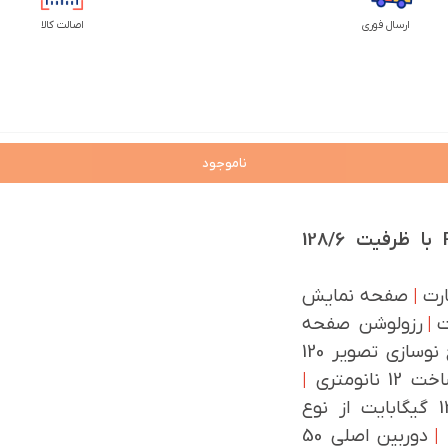
ارسال فوری
اصالت کالا
ناموجود
نگاه کلی به گوشی شیائومی مدل Poco C85 4G با ظرفیت 128/6
ارت
|
صفحه نمایش
|
رزولوشن صفحه
نرخ نوسازی تصویر 120
|
حافظه داخلی 128 گیگابایت از نوع
|
دوربین اصلی 50