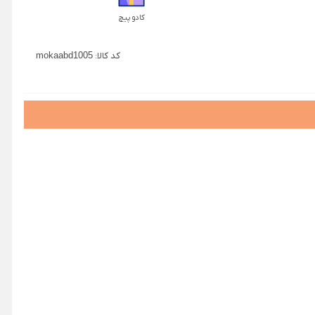
کادو پیچ
کد کالا:
mokaabd1005