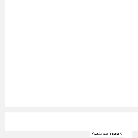
▽ موجود در انبار مکعب ⚡️