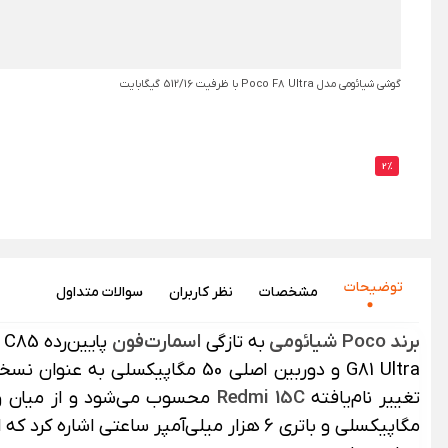
گوشی شیائومی مدل Poco F8 Ultra با ظرفیت 512/16 گیگابایت
2%
توضیحات
مشخصات
نظر‌ کاربران
سوالات متداول
برند Poco
شیائومی
به تازگی
اسمارت‌فون
پایین‌رده
C85 را به نمایش گذاشته است. این محصول را می‌توان نسخه به‌روزشده
o
G81 Ultra و دوربین اصلی 50 مگاپیکسلی به عنوان نسخه ری‌برندشده
تغییر نام‌یافته
Redmi 15C
مگاپیکسلی و باتری 6 هزار میلی‌آمپر ساعتی اشاره کرد که از شارژری با توان 33 وات پشتیبانی می‌کند. در ادامه این صفحه از