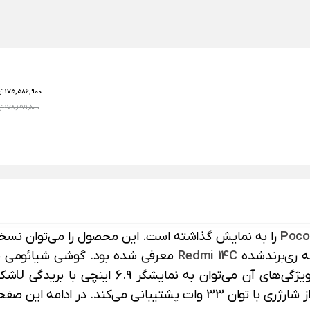
175,586,900
تو
178,371,500 تومان
Poc
Redmi 14C