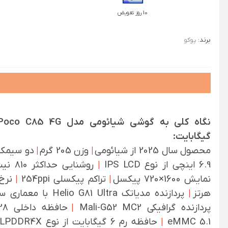
10 روز تعویض
برند:
پوکو
گیگابایت:
محصول سال 2025 از شیائومی
|
وزن 205 گرم
|
دو سیمک
6.9 اینچی از نوع IPS LCD
|
روشنایی حداکثر 810 نیت
نمایش 1600×720 پیکسل
|
تراکم پیکسلی 254ppi
|
هرتز
|
پردازنده مدیاتک Helio G81 Ultra با معماری ساخت 12 نانومتری
پردازنده گرافیکی Mali-G52 MC2
|
eMMC 5.1
|
حافظه رم 6 گیگابایت از نوع LPDDR4X