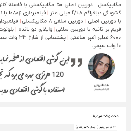
مگاپیکسل
|
گشودگی دیافراگم f/1.8 میلی متر
|
با دوربین اصلی
|
دوربین سلفی 8 مگاپیکسلی
|
فریم بر ثانیه با دوربین سلفی
|
وایفای دو بانده
|
بلوتوث 
6000 میلی آمپر ساعتی
|
پشتیبانی از ش
10 وات سیمی
محصولات مرتبط
↩ در انبار چین ( ارسال 20 روز کاری)