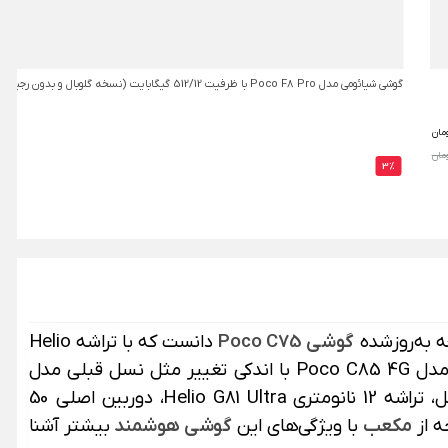
گوشی شیائومی مدل Poco F8 Pro با ظرفیت 512/12 گیگابایت (نسخه گلوبال و بدون رجیستری)
مان
3%
گوشی Poco C75
دانست که با تراشه Helio
معرفی شده بود. گوشی شیائومی مدل Poco C85 4G با اندکی تغییر مثل نسل قبلی مدل
محسوب می‌شود و از میان ویژگی‌های آن می‌توان به نمایشگر 6.9 اینچی با بریدگی Uشکل، تراشه 12 نانومتری Helio G81 Ultra، دوربین اصلی 50
مکعب
با ویژگی‌های این
گوشی هوشمند
بیشتر آشنا