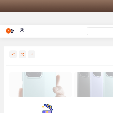
0
باتری شیائومی مدل BM5Q مناسب برای
هندزفری بلوتوثی ناتینگ مدل Nothing
تاچ و ال سی دی شیائومی TOUCH/LCD
XIAO
و شیائومی مدل
شارژر وایرلس شیائومی مدل Mi 50W
Wireless Charg