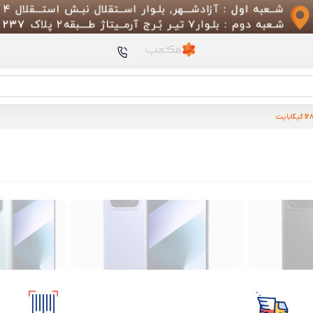
محصولات پیشنهادی
گوشی Xiaomi 13 Ultra
Ear Open
MI REDMI NOTE 12 4G
دوربین ثبت وقایع خودر
70mai A510 Dash Cam
ing Stand (MDY-12-EN)