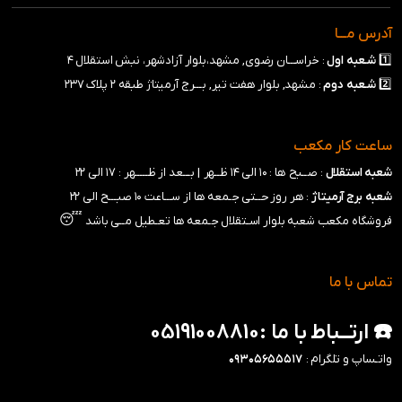
آدرس مـــا
1️⃣
شـعبه
اول
: خراســـان رضوی, مشهد،بلوار آزادشهر، نبش استقلال ۴
2️⃣
شـعبه
دوم
: مشهد, بلوار هفت تیر, بـــرج آرمیتاژ طبقه ۲ پلاک ۲۳۷
ساعت کار مکعب
شعبه استقلال
: صــبح ها : ۱۰ الی ۱۴ ظــهر |
بـــعد از ظـــــهر : ۱۷ الی ۲۲
شعبه برج آرمیتاژ
: هر روز حــتی جـمعه ها از ســـاعت ۱۰ صبـــح الی ۲۲
😴
فروشگاه مکعب شعبه بلوار اسـتقلال جـمعه ها تعـطیل مــی باشد
تماس با ما
☎️ ارتــباط با ما :05191008810
واتـساپ و تلگرام :
۰۹۳۰۵۶۵۵۵۱۷