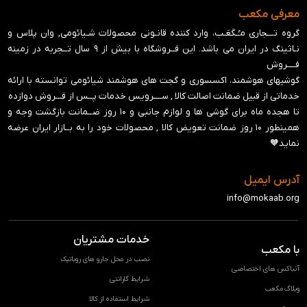
معرفی مکعب
گروه تـــجاری مـُـکَعَـب، وارد کننده قانـونی محصولات شـیائومی, وان پلاس و
نـاثینگ در ایران می باشد. این فــروشگاه با بیش از ۹ سال تــجربه در زمینه
فــــروش
گوشیهای هوشمند، اکسسوری و گجت های هوشمند شیائومی توانسته با ارائه
خدماتی از قبیل ضمانت اصالت کالا , ســــرویس خدمات پــس از فـــروش دوازده
تا هجده ماه برای گوشی ها و لوازم جانبی و ‍۱۰ روز ضــمانت بازگشت وجه و
همینطور ۱۰ روز ضمانت تعویض کالا , محصولات خود را به بــازار ایران عرضه
نماید🧡
آدرس ایمیل
info@mokaab.org
خدمات مشتریان
با مکعب
نصب در محل جارو های روباتیک
آنباکس های اختصاصی
شرایط گارانتی
وبلاگ مکعب
شرایط استفاده از کالا