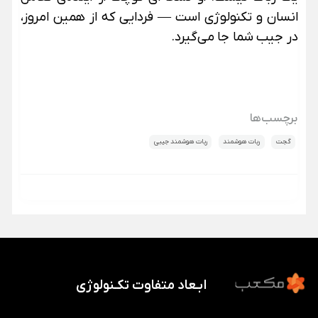
انسان و تکنولوژی است — فردایی که از همین امروز،
در جیب شما جا می‌گیرد.
برچسب‌ها
گجت
ربات هوشمند
ربات هوشمند جیبی
ابـعاد متفاوت تکـنولوژی