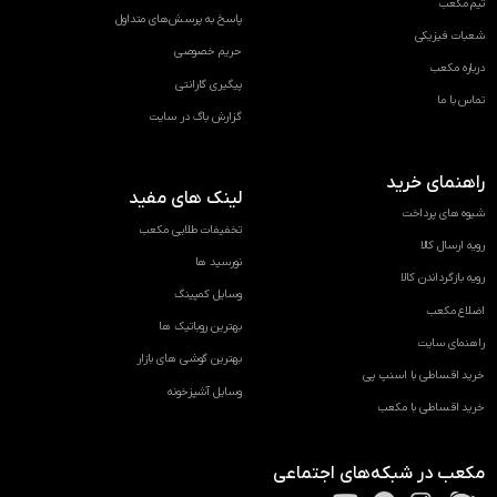
تیم مکعب
پاسخ به پرسش‌های متداول
شعبات فیزیکی
حریم خصوصی
درباره مکعب
پیگیری گارانتی
تماس با ما
گزارش باگ در سایت
راهنمای خرید
لینک های مفید
شیوه های پرداخت
تخفیفات طلایی مکعب
رویه ارسال کالا
نورسید ها
رویه بازگرداندن کالا
وسایل کمپینگ
اضلاع مکعب
بهترین روباتیک ها
راهنمای سایت
بهترین گوشی های بازار
خرید اقساطی با اسنپ پی
وسایل آشپزخونه
خرید اقساطی با مکعب
مکعب در شبکه‌های اجتماعی