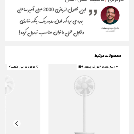
محصولات مرتبط
↩ ارسال کالا از 6 روز کاری بعد 🤌🏼
▽ موجود در انبار مکعب ⚡️