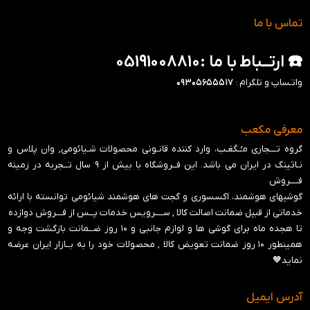
تماس با ما
☎️ ارتــباط با ما :05191008810
واتـساپ و تلگرام :
۰۹۳۰۵۶۵۵۵۱۷
معرفی مکعب
گروه تـــجاری مـُـکَعَـب، وارد کننده قانـونی محصولات شـیائومی, وان پلاس و
نـاثینگ در ایران می باشد. این فــروشگاه با بیش از ۹ سال تــجربه در زمینه
فــــروش
گوشیهای هوشمند، اکسسوری و گجت های هوشمند شیائومی توانسته با ارائه
خدماتی از قبیل ضمانت اصالت کالا , ســــرویس خدمات پــس از فـــروش دوازده
تا هجده ماه برای گوشی ها و لوازم جانبی و ‍۱۰ روز ضــمانت بازگشت وجه و
همینطور ۱۰ روز ضمانت تعویض کالا , محصولات خود را به بــازار ایران عرضه
نماید🧡
آدرس ایمیل