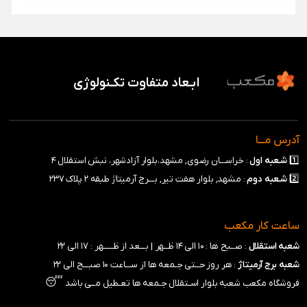
ابـعاد متفاوت تکـنولوژی
آدرس مـــا
1️⃣
شـعبه
اول
: خراســـان رضوی, مشهد،بلوار آزادشهر، نبش استقلال ۴
2️⃣
شـعبه
دوم
: مشهد, بلوار هفت تیر, بـــرج آرمیتاژ طبقه ۲ پلاک ۲۳۷
ساعت کار مکعب
شعبه استقلال
: صــبح ها : ۱۰ الی ۱۴ ظــهر |
بـــعد از ظـــــهر : ۱۷ الی ۲۲
شعبه برج آرمیتاژ
: هر روز حــتی جـمعه ها از ســـاعت ۱۰ صبـــح الی ۲۲
😴
فروشگاه مکعب شعبه بلوار اسـتقلال جـمعه ها تعـطیل مــی باشد