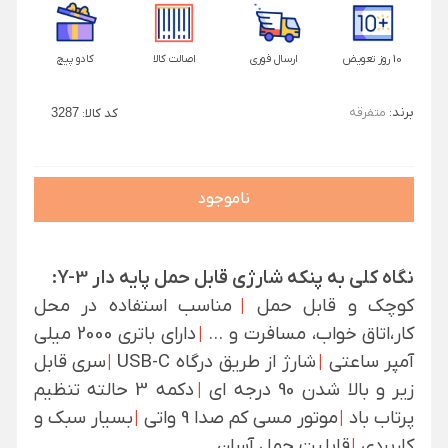
10 روز تعویض
ارسال فوری
اصالت کالا
کادو پیچ
برند:
متفرقه
کد کالا:
3287
ناموجود
نگاه کلی به پنکه شارژی قابل حمل پایه دار Y-3:
کوچک و قابل حمل
|
مناسب استفاده در محل
کار،اتاق خواب، مسافرت و …
|
دارای باتری 2000 میلی
آمپر ساعتی
|
شارژ از طریق درگاه USB-C
|
سری قابل
زیر و بالا شدن 90 درجه ای
|
دکمه 3 حالته تنظیم
پرتاب باد
|
موتور مسی کم صدا 9 واتی
|
بسیار سبک و
کاربردی
|
قابلیت حمل آسان