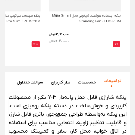
پنکه ایستاده هوشمند شیائومی مدل Mijia Smart
پنکه ه
 Fan Pro Slim BPLDS12DM
Standing Fan JLLDS01DM
19,990,000
تومان
21,400,000 تومان
14%
7%
توضیحات
مشخصات
نظر‌ کاربران
سوالات متداول
پنکه شارژی
قابل حمل پایه‌دار Y-3 یکی از محصولات
کاربردی و خوش‌ساخت در دسته
پنکه
رومیزی است.
این پنکه به‌واسطه طراحی جمع‌وجور، باتری قابل شارژ،
و قابلیت تنظیم زاویه، انتخابی مناسب برای استفاده
در اتاق خواب، محل کار، سفر و کمپینگ محسوب