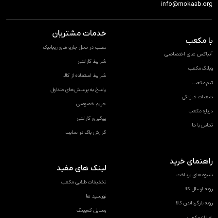
info@mokaab.org
خدمات مشتریان
با مکعب
نصب در محل جارو های روباتیک
آنباکس های اختصاصی
شرایط گارانتی
وبلاگ مکعب
شرایط استفاده از کالا
تیم مکعب
پاسخ به پرسش‌های متداول
شعبات فیزیکی
حریم خصوصی
درباره مکعب
پیگیری گارانتی
تماس با ما
گزارش باگ در سایت
راهنمای خرید
لینک های مفید
شیوه های پرداخت
تخفیفات طلایی مکعب
رویه ارسال کالا
نورسید ها
رویه بازگرداندن کالا
وسایل کمپینگ
اضلاع مکعب