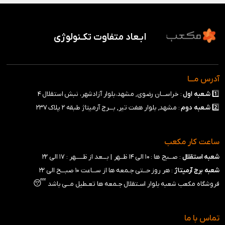
ابـعاد متفاوت تکـنولوژی
آدرس مـــا
1️⃣
شـعبه
اول
: خراســـان رضوی, مشهد،بلوار آزادشهر، نبش استقلال ۴
2️⃣
شـعبه
دوم
: مشهد, بلوار هفت تیر, بـــرج آرمیتاژ طبقه ۲ پلاک ۲۳۷
ساعت کار مکعب
شعبه استقلال
: صــبح ها : ۱۰ الی ۱۴ ظــهر |
بـــعد از ظـــــهر : ۱۷ الی ۲۲
شعبه برج آرمیتاژ
: هر روز حــتی جـمعه ها از ســـاعت ۱۰ صبـــح الی ۲۲
😴
فروشگاه مکعب شعبه بلوار اسـتقلال جـمعه ها تعـطیل مــی باشد
تماس با ما