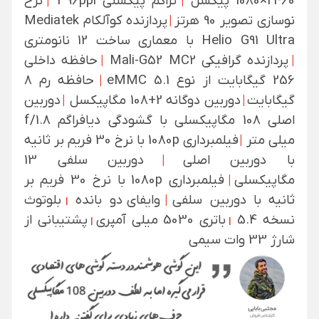
2460×1080 پیکسل
|
تراکم پیکسلی 396ppi
|
نرخ
نوسازی تصویر 90 هرتز
|
پردازنده کوآلکام Mediatek
Helio G91 Ultra با معماری ساخت 12 نانومتری
|
پردازنده گرافیکی Mali-G52 MC2
|
حافظه داخلی
256 گیگابایت از نوع eMMC 5.1
|
حافظه رم 8
گیگابایت
|
دوربین دوگانه 2+108 مگاپیکسل
|
دوربین
اصلی 108 مگاپیکسلی با گشودگی دیافراگم f/1.8
میلی متر
|
فیلمبرداری 1080p با نرخ 30 فریم بر ثانیه
با دوربین اصلی
|
دوربین سلفی 13
مگاپیکسلی
|
فیلمبرداری 1080p با نرخ 30 فریم بر
ثانیه با دوربین سلفی
|
وایفای
دو بانده
بلوتوث
|
نسخه 5.4
باتری 5030 میلی آمپری
پشتیبانی از
|
|
شارژ 33 وات سیمی