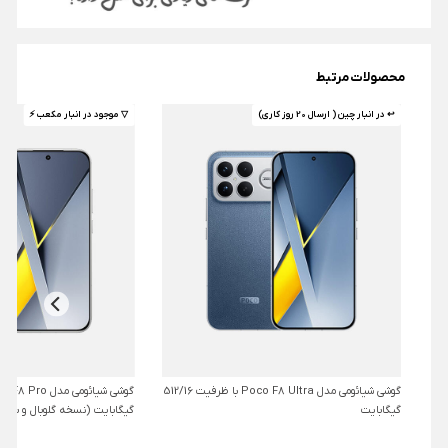
محصولات مرتبط
↩ در انبار چین ( ارسال 20 روز کاری)
▽ موجود در انبار مکعب ⚡️
گوشی شیائومی مدل Poco F8 Ultra با ظرفیت 512/16
گیگابایت
گیگابایت (نسخه گلوبال و بدو