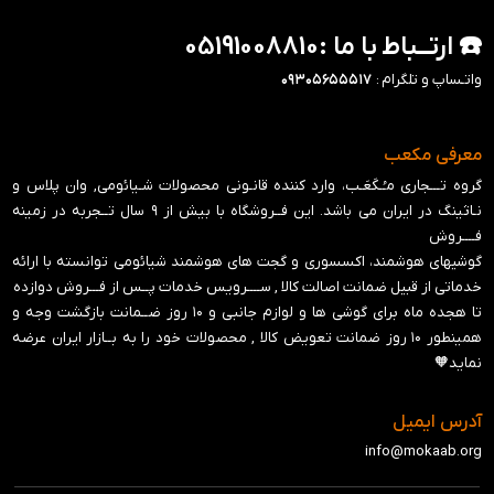
☎️ ارتــباط با ما :05191008810
واتـساپ و تلگرام :
۰۹۳۰۵۶۵۵۵۱۷
معرفی مکعب
گروه تـــجاری مـُـکَعَـب، وارد کننده قانـونی محصولات شـیائومی, وان پلاس و
نـاثینگ در ایران می باشد. این فــروشگاه با بیش از ۹ سال تــجربه در زمینه
فــــروش
گوشیهای هوشمند، اکسسوری و گجت های هوشمند شیائومی توانسته با ارائه
خدماتی از قبیل ضمانت اصالت کالا , ســــرویس خدمات پــس از فـــروش دوازده
تا هجده ماه برای گوشی ها و لوازم جانبی و ‍۱۰ روز ضــمانت بازگشت وجه و
همینطور ۱۰ روز ضمانت تعویض کالا , محصولات خود را به بــازار ایران عرضه
نماید🧡
آدرس ایمیل
info@mokaab.org