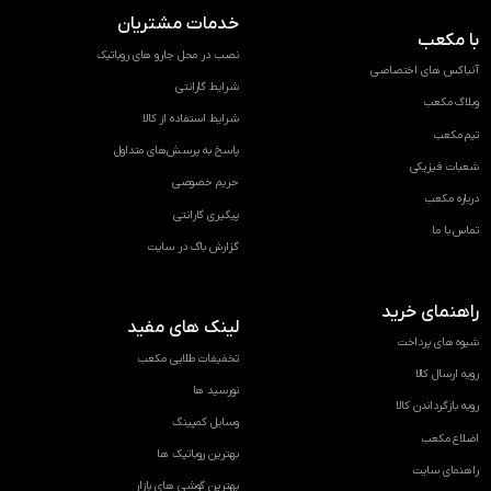
خدمات مشتریان
با مکعب
نصب در محل جارو های روباتیک
آنباکس های اختصاصی
شرایط گارانتی
وبلاگ مکعب
شرایط استفاده از کالا
تیم مکعب
پاسخ به پرسش‌های متداول
شعبات فیزیکی
حریم خصوصی
درباره مکعب
پیگیری گارانتی
تماس با ما
گزارش باگ در سایت
راهنمای خرید
لینک های مفید
شیوه های پرداخت
تخفیفات طلایی مکعب
رویه ارسال کالا
نورسید ها
رویه بازگرداندن کالا
وسایل کمپینگ
اضلاع مکعب
بهترین روباتیک ها
راهنمای سایت
بهترین گوشی های بازار