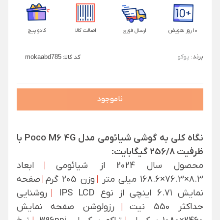
10 روز تعویض
ارسال فوری
اصالت کالا
کادو پیچ
برند:
پوکو
کد کالا:
mokaabd785
ناموجود
نگاه کلی به گوشی شیائومی مدل Poco M6 4G با
ظرفیت 256/8 گیگابایت:
محصول سال 2024 از شیائومی
|
ابعاد
8.3×76.3×168.6 میلی متر
|
وزن 205 گرم
|
صفحه
نمایش 6.71 اینچی از نوع IPS LCD
|
روشنایی
حداکثر 550 نیت
|
رزولوشن صفحه نمایش