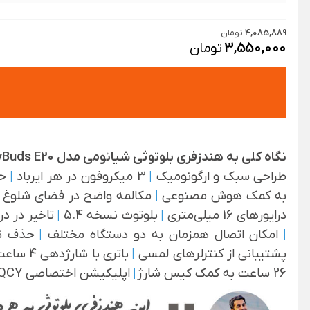
4,085,889
تومان
3,550,000
تومان
نگاه کلی به هندزفری بلوتوثی شیائومی مدل QCY AilyBuds E20:
طراحی سبک و ارگونومیک
|
3 میکروفون در هر ایرباد
|
حذ
به کمک هوش مصنوعی
|
مکالمه واضح در فضای شلوغ
درایورهای 16 میلی‌متری
|
بلوتوث نسخه 5.4
|
تاخیر در د
|
امکان اتصال همزمان به دو دستگاه مختلف
|
حذف نوی
پشتیبانی از کنترلرهای لمسی
|
باتری با ش
26 ساعت به کمک کیس شارژ
|
اپلیکیشن اختصاصی QCY