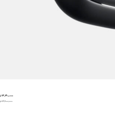
14,140,000
تو
14,900,000 تومان