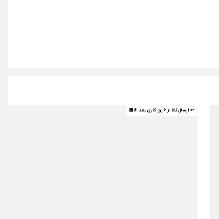
↩ ارسال کالا از 6 روز کاری بعد 🤌🏼