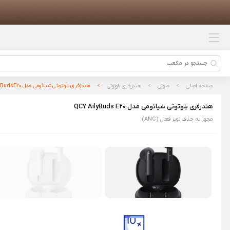
محصولات پیشنهادی
شیائومی 15 الترا با ظرفیت 1/16 ترابایت
(پک چین)
کتری و مخلوط کن چند منظوره
شیائومی مدل Zolele MB601
صفحه اصلی
صوتی
هندزفری بلوتوثی
هندزفری بلوتوثی شیائومی مدل QCY AilyBuds E20
کتری برقی شیائومی مدل Mijia
هندزفری بلوتوثی شیائومی مدل QCY AilyBuds E20
Electric Kettle 3 MJDSH08YM
مجهز به حذف نویز فعال (ANC)
هندزفری بلوتوثی شیائومی مدل
Haylou Mori Pro
ساعت هوشمند شیائومی مدل Watch
2 Pro