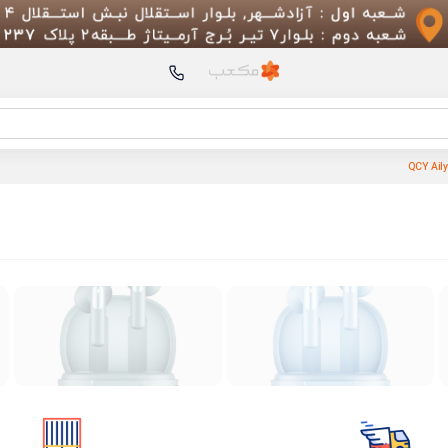
محصولات پیشنهادی
(پک چین)
کتری و مخلوط کن چند م
مدل Zolele MB601
Kettle 3 MJDSH08YM
Mori Pro
Pro