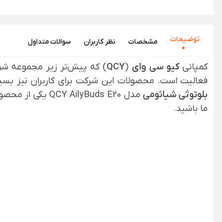
توضیحات
مشخصات
نظر‌ کاربران
سوالات متداول
کمپانی
کیو سی وای
(
QCY
) که پیش‌تر زیر مجموعه ش
فعالیت است. محصولات این شرکت برای کاربران نیز بسیا
بلوتوثی شیائومی
مدل QCY AilyBuds E20 یکی از محصولات این شرکت است که می‌تواند به خوبی پاسخگوی نیازهای روزمره شما باشد. با معرفی این محصول در
ما باشید.