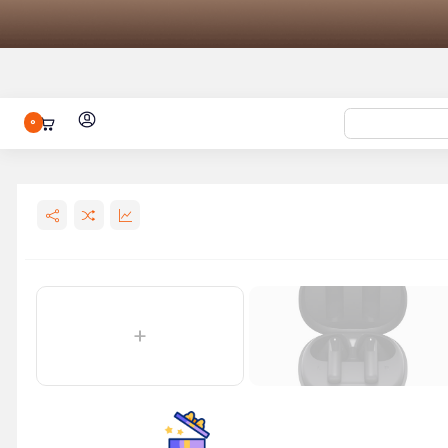
0
شیائومی 15 الترا با ظرفیت 1/16 ترابایت
نظوره شیائومی
کتری برقی شیائومی مدل Mijia Electric
هندزفری بلوتوثی شیائومی مدل Haylou
ساعت هوشمند شیائومی مدل Watch 2