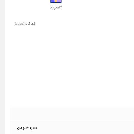
کادو پیچ
کد کالا:
3852
290,000 تومان