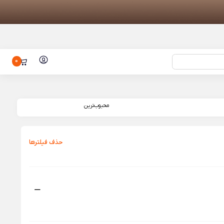
0
هدست بیسیم جی بی ال مدل JBL Tune
تبلت شیائومی مدل Pad 8 Pro با ظرفیت
محبوب‌ترین
دستگاه تصفیه هوای هوشمند Xiaomi
S
حذف فیلتر‌ها
وم هوشمند 10 لیتری شیائومی مدل
Mijia Sm
شیائومی مدل