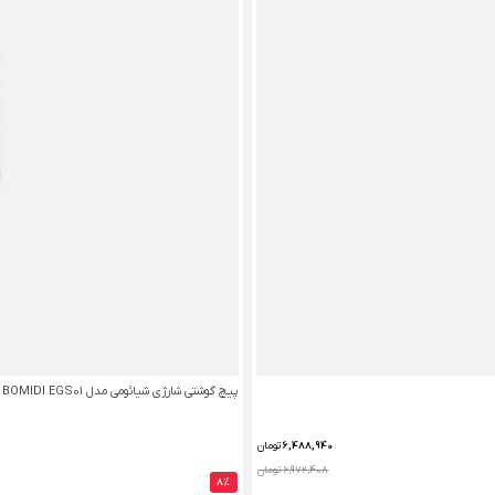
پیچ گوشتی شارژی شیائومی مدل BOMIDI EGS01
6,488,940
تومان
6,972,408 تومان
8%