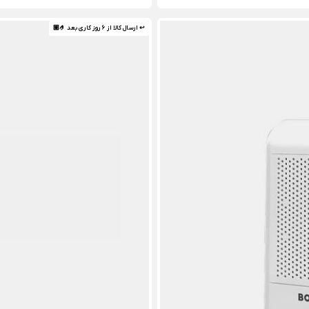
↩ ارسال کالا از 6 روز کاری بعد 🤌🏼