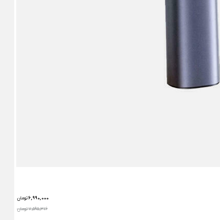
6,990,000
تومان
7,595,316 تومان