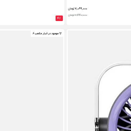
7,099,000
تومان
7,440,000 تومان
4%
▽ موجود در انبار مکعب ⚡️