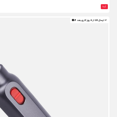
10%
↩ ارسال کالا از 5 روز کاری بعد 🤌🏼