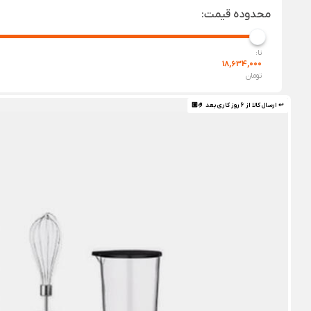
محدوده قیمت:
تا:
18,634,000
تومان
↩ ارسال کالا از 6 روز کاری بعد 🤌🏼