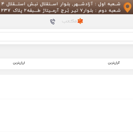
محصولات پیشنهادی
720BT
گران‌ترین
ارزان‌ترین
512/12 گیگابایت
mart Air Purifier 4 Pro
آکواری
art Desktop Fish Tank
Aquarium 10L MYG200
بخور و رطوبت ساز سرد 
Humidifier 2 Lite