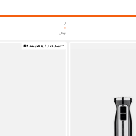
از:
0
تومان
↩ ارسال کالا از 6 روز کاری بعد 🤌🏼