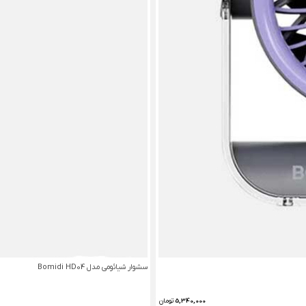
سشوار شیائومی مدل Bomidi HD04
5,340,000
تومان