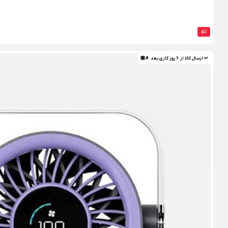
5%
↩ ارسال کالا از 6 روز کاری بعد 🤌🏼