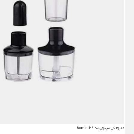
مخلوط کن شیائومی Bomidi HB1201