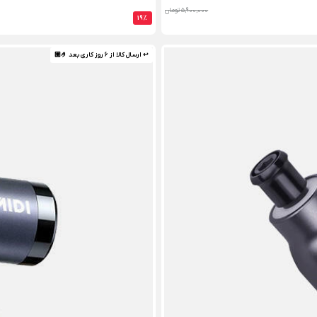
5,900,000 تومان
19%
↩ ارسال کالا از 6 روز کاری بعد 🤌🏼