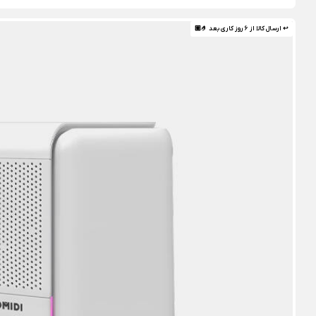
↩ ارسال کالا از 6 روز کاری بعد 🤌🏼