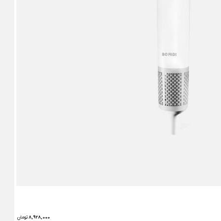
8,928,000
تومان