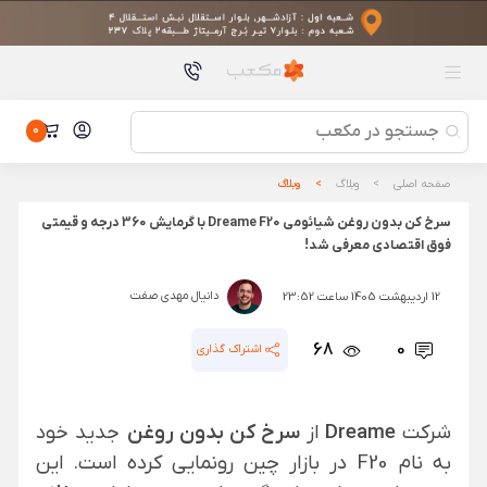
محصولات پیشنهادی
باتری شیائومی مدل BM5J مناسب برای گوشی Xiaomi 12T Pro
باتری شیائومی مدل BM5J مناسب برای گوشی Xiaomi 12T Pro
ماساژور تفنگی شیائومی مدل Mijia Fascia Gun 3 Mini Edition
MJJMQ07YM
ماساژور تفنگی شیائومی مدل Mijia Fascia Gun 3 Mini Edition
0
MJJMQ07YM
تبلت شیائومی مدل Pad 8 با ظرفیت 256/8 گیگابایت
تبلت شیائومی مدل Pad 8 با ظرفیت 256/8 گیگابایت
صفحه اصلی
وبلاگ
وبلاگ
پاور بانک طرح دوربین کلاسیک SOTHING Mini Camera
سرخ کن بدون روغن شیائومی Dreame F20 با گرمایش 360 درجه و قیمتی
10000mAh
پاور بانک طرح دوربین کلاسیک SOTHING Mini Camera 10000mAh
فوق اقتصادی معرفی شد!
کامیون معدن ساختنی شیائومی مدل Mitu MTJM01IQI
دانیال مهدی صفت
12 اردیبهشت 1405 ساعت 23:52
کامیون معدن ساختنی شیائومی مدل Mitu MTJM01IQI
68
0
اشتراک گذاری
شرکت
Dreame
از
سرخ کن بدون روغن
جدید خود
به نام F20 در بازار چین رونمایی کرده است. این