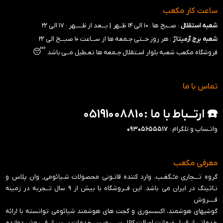
ساعت کار مکعب
شعبه استقلال
: صــبح ها : ۱۰ الی ۱۴ ظــهر |
بـــعد از ظـــــهر : ۱۷ الی ۲۲
شعبه برج آرمیتاژ
: هر روز حــتی جـمعه ها از ســـاعت ۱۰ صبـــح الی ۲۲
😴
فروشگاه مکعب شعبه بلوار اسـتقلال جـمعه ها تعـطیل مــی باشد
تماس با ما
☎️ ارتــباط با ما :05191008810
واتـساپ و تلگرام :
۰۹۳۰۵۶۵۵۵۱۷
معرفی مکعب
گروه تـــجاری مـُـکَعَـب، وارد کننده قانـونی محصولات شـیائومی, وان پلاس و
نـاثینگ در ایران می باشد. این فــروشگاه با بیش از ۹ سال تــجربه در زمینه
فــــروش
گوشیهای هوشمند، اکسسوری و گجت های هوشمند شیائومی توانسته با ارائه
خدماتی از قبیل ضمانت اصالت کالا , ســــرویس خدمات پــس از فـــروش دوازده