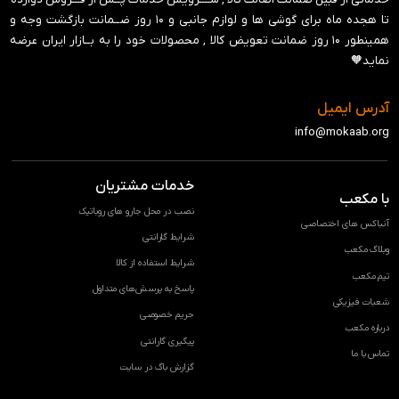
تا هجده ماه برای گوشی ها و لوازم جانبی و ‍۱۰ روز ضــمانت بازگشت وجه و
همینطور ۱۰ روز ضمانت تعویض کالا , محصولات خود را به بــازار ایران عرضه
نماید🧡
آدرس ایمیل
info@mokaab.org
خدمات مشتریان
با مکعب
نصب در محل جارو های روباتیک
آنباکس های اختصاصی
شرایط گارانتی
وبلاگ مکعب
شرایط استفاده از کالا
تیم مکعب
پاسخ به پرسش‌های متداول
شعبات فیزیکی
حریم خصوصی
درباره مکعب
پیگیری گارانتی
تماس با ما
گزارش باگ در سایت