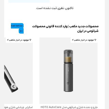
تاکنون نظری ثبت نشده است.
محصولات جدید مکعب | وارد کننده قانونی محصولات
مشاهده همه
شیائومی در ایران
▽ موجود در انبار مکعب ⚡️
▽ موجود در انبار مکعب ⚡️
جارو و دمنده شارژی شیائومی مدل HOTO AutoCare
اسکرابر چرخشی شارژی هوتو مدل O QWQJA07