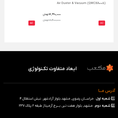
Air Duster & Vacuum (QWCXA005)
16,990,000
تومان
18,400,000 تومان
5%
8%
ابـعاد متفاوت تکـنولوژی
آدرس مـــا
1️⃣
شـعبه
اول
: خراســـان رضوی, مشهد،بلوار آزادشهر، نبش استقلال ۴
2️⃣
شـعبه
دوم
: مشهد, بلوار هفت تیر, بـــرج آرمیتاژ طبقه ۲ پلاک ۲۳۷