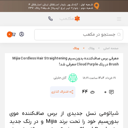
محصولات پیشنهادی
چراغ قوه شارژی شیائومی مدل HOTO QWSDT005
چراغ قوه شارژی شیائومی مدل HOTO QWSDT005
هدست بی سیم انکر مدل Soundcore Q11i A3005
هدست بی سیم انکر مدل Soundcore Q11i A3005
0
گوش پاک‌ کن تصویری شیائومی مدل Bebird Note 3 Pro
گوش پاک‌ کن تصویری شیائومی مدل Bebird Note 3 Pro
صفحه اصلی
وبلاگ
وبلاگ
تاچ و ال سی دی شیائومی پوکو ام 3 / ردمی 9 تی | TOUCH LCD
معرفی برس صاف‌کننده بدون‌سیم Mijia Cordless Hair Straightening
XIAOMI POCO M3 / REDMI 9T
تاچ و ال سی دی شیائومی پوکو ام 3 / ردمی 9 تی | TOUCH LCD
Brush در رنگ Cloud Purple معرفی شد!
XIAOMI POCO M3 / REDMI 9T
پد تی جارو رباتیک شیائومی ( جفت ) مناسب برای Dreame L10S
Pro / L10s Pro Gen2 / Xiaomi X20 PLUS / S10 Plus / X10 Plus
پد تی جارو رباتیک شیائومی ( جفت ) مناسب برای Dreame L10S Pro
آبان جلیلی
21 خرداد 1404 ساعت 18:21
/ L10s Pro Gen2 / Xiaomi X20 PLUS / S10 Plus / X10 Plus
44
0
اشتراک گذاری
شیائومی
نسل جدیدی از برس صاف‌کننده موی
بدون‌سیم خود را تحت برند Mijia و در رنگ جدید