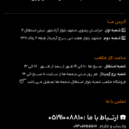
آدرس مـــا
1️⃣
شـعبه
اول
: خراســـان رضوی, مشهد،بلوار آزادشهر، نبش استقلال ۴
2️⃣
شـعبه
دوم
: مشهد, بلوار هفت تیر, بـــرج آرمیتاژ طبقه ۲ پلاک ۲۳۷
ساعت کار مکعب
شعبه استقلال
: صــبح ها : ۱۰ الی ۱۴ ظــهر |
بـــعد از ظـــــهر : ۱۷ الی ۲۲
شعبه برج آرمیتاژ
: هر روز حــتی جـمعه ها از ســـاعت ۱۰ صبـــح الی ۲۲
😴
فروشگاه مکعب شعبه بلوار اسـتقلال جـمعه ها تعـطیل مــی باشد
تماس با ما
☎️ ارتــباط با ما :05191008810
واتـساپ و تلگرام :
۰۹۳۰۵۶۵۵۵۱۷