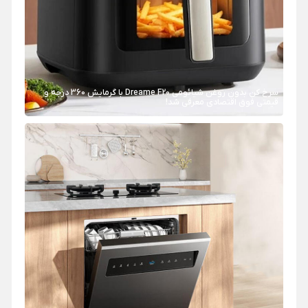
سرخ کن بدون روغن شیائومی Dreame F20 با گرمایش 360 درجه و
قیمتی فوق اقتصادی معرفی شد!