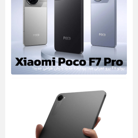
پوکو F7 پرو معرفی شد؛ پردازنده جدید با زبان طراحی جدید!