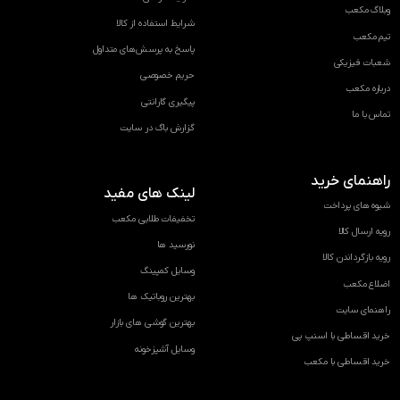
وبلاگ مکعب
شرایط استفاده از کالا
تیم مکعب
پاسخ به پرسش‌های متداول
شعبات فیزیکی
حریم خصوصی
درباره مکعب
پیگیری گارانتی
تماس با ما
گزارش باگ در سایت
راهنمای خرید
لینک های مفید
شیوه های پرداخت
تخفیفات طلایی مکعب
رویه ارسال کالا
نورسید ها
رویه بازگرداندن کالا
وسایل کمپینگ
اضلاع مکعب
بهترین روباتیک ها
راهنمای سایت
بهترین گوشی های بازار
خرید اقساطی با اسنپ پی
وسایل آشپزخونه
خرید اقساطی با مکعب