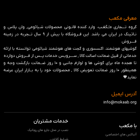
معرفی مکعب
گروه تـــجاری مـُـکَعَـب، وارد کننده قانـونی محصولات شـیائومی, وان پلاس و
نـاثینگ در ایران می باشد. این فــروشگاه با بیش از ۹ سال تــجربه در زمینه
فــــروش
گوشیهای هوشمند، اکسسوری و گجت های هوشمند شیائومی توانسته با ارائه
خدماتی از قبیل ضمانت اصالت کالا , ســــرویس خدمات پــس از فـــروش دوازده
تا هجده ماه برای گوشی ها و لوازم جانبی و ‍۱۰ روز ضــمانت بازگشت وجه و
همینطور ۱۰ روز ضمانت تعویض کالا , محصولات خود را به بــازار ایران عرضه
نماید🧡
آدرس ایمیل
info@mokaab.org
خدمات مشتریان
با مکعب
نصب در محل جارو های روباتیک
آنباکس های اختصاصی
شرایط گارانتی