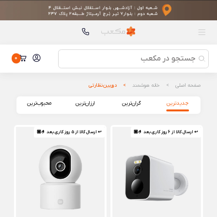
محصولات پیشنهادی
هندزفری بلوتوثی بیتس مدل Beats Solo Buds
هندزفری بلوتوثی بیتس مدل Beats Solo Buds
جارو شارژی شیائومی Mi Vacuum Cleaner Mini
جارو شارژی شیائومی Mi Vacuum Cleaner Mini
0
کیسه گردوخاک جارو رباتیک X20 PLUS مدل های X10 /X20 (تکی)
کیسه گردوخاک جارو رباتیک X20 PLUS مدل های X10 /X20 (تکی)
صفحه اصلی
خانه هوشمند
دوربین نظارتی
جارو برقی درما شیائومی Deerma DX900
جدیدترین
گران‌ترین
ارزان‌ترین
محبوب‌ترین
جارو برقی درما شیائومی Deerma DX900
دماسنج و رطوبت سنج شیائومی مدل MiaoMiaoCe MHO-C306
mini
دماسنج و رطوبت سنج شیائومی مدل MiaoMiaoCe MHO-C306
↩ ارسال کالا از 6 روز کاری بعد 🤌🏼
↩ ارسال کالا از 5 روز کاری بعد 🤌🏼
mini