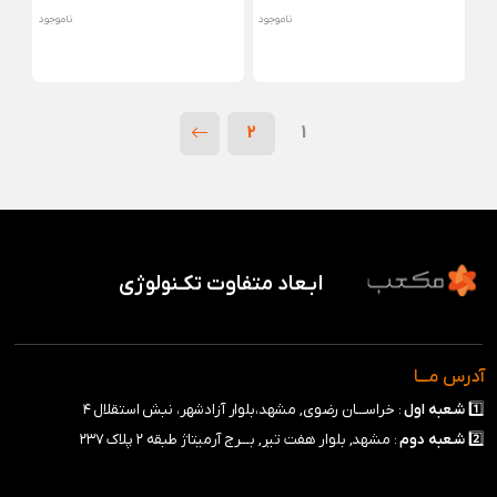
ناموجود
ناموجود
2
1
ابـعاد متفاوت تکـنولوژی
آدرس مـــا
1️⃣
شـعبه
اول
: خراســـان رضوی, مشهد،بلوار آزادشهر، نبش استقلال ۴
2️⃣
شـعبه
دوم
: مشهد, بلوار هفت تیر, بـــرج آرمیتاژ طبقه ۲ پلاک ۲۳۷