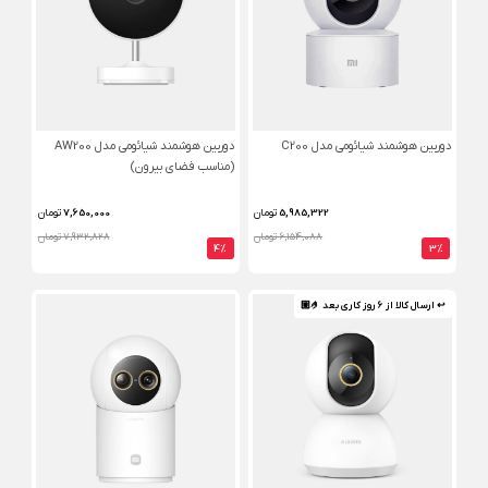
دوربین هوشمند شیائومی مدل C200
دوربین هوشمند شیائومی مدل AW200
(مناسب فضای بیرون)
5,985,322
تومان
7,650,000
تومان
6,154,088 تومان
7,932,828 تومان
4%
3%
↩ ارسال کالا از 6 روز کاری بعد 🤌🏼