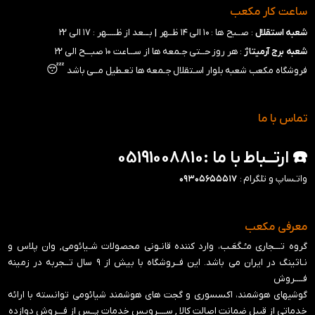
ساعت کار مکعب
شعبه استقلال
: صــبح ها : ۱۰ الی ۱۴ ظــهر |
بـــعد از ظـــــهر : ۱۷ الی ۲۲
شعبه برج آرمیتاژ
: هر روز حــتی جـمعه ها از ســـاعت ۱۰ صبـــح الی ۲۲
😴
فروشگاه مکعب شعبه بلوار اسـتقلال جـمعه ها تعـطیل مــی باشد
تماس با ما
☎️ ارتــباط با ما :05191008810
واتـساپ و تلگرام :
۰۹۳۰۵۶۵۵۵۱۷
معرفی مکعب
گروه تـــجاری مـُـکَعَـب، وارد کننده قانـونی محصولات شـیائومی, وان پلاس و
نـاثینگ در ایران می باشد. این فــروشگاه با بیش از ۹ سال تــجربه در زمینه
فــــروش
گوشیهای هوشمند، اکسسوری و گجت های هوشمند شیائومی توانسته با ارائه
خدماتی از قبیل ضمانت اصالت کالا , ســــرویس خدمات پــس از فـــروش دوازده