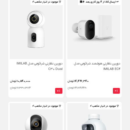
↩ ارسال کالا از 4 روز کاری بعد 🤌🏼
▽ موجود در انبار مکعب ⚡️
دوربین نظارتی هوشمند شیائومی مدل
دوربین نظارتی شیائومی مدل IMILAB
C30 Dual
IMILAB EC4
14,496,340
تومان
10,540,000
تومان
14,719,948 تومان
11,330,384 تومان
7%
2%
▽ موجود در انبار مکعب ⚡️
▽ موجود در انبار مکعب ⚡️