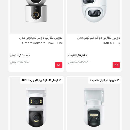
دوربین نظارتی دو لنز شیائومی مدل
دوربین نظارتی دو لنز شیائومی مدل
Smart Camera C500 Dual
IMILAB EC6
17,911,548
تومان
12,950,000
تومان
18,483,288 تومان
13,576,900 تومان
5%
4%
▽ موجود در انبار مکعب ⚡️
↩ ارسال کالا از 5 روز کاری بعد 🤌🏼