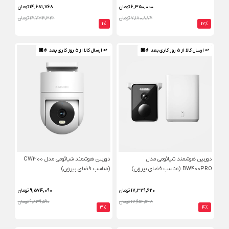
6,350,000
تومان
14,681,768
تومان
7,180,884 تومان
14,734,322 تومان
1%
12%
↩ ارسال کالا از 5 روز کاری بعد 🤌🏼
↩ ارسال کالا از 5 روز کاری بعد 🤌🏼
دوربین هوشمند شیائومی مدل
دوربین هوشمند شیائومی مدل CW300
BW400PRO (مناسب فضای بیرون)
(مناسب فضای بیرون)
17,329,620
تومان
9,574,090
تومان
17,952,528 تومان
9,839,590 تومان
3%
4%