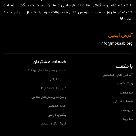
تا هجده ماه برای گوشی ها و لوازم جانبی و ‍۱۰ روز ضــمانت بازگشت وجه و
همینطور ۱۰ روز ضمانت تعویض کالا , محصولات خود را به بــازار ایران عرضه
نماید🧡
آدرس ایمیل
info@mokaab.org
خدمات مشتریان
با مکعب
نصب در محل جارو های روباتیک
آنباکس های اختصاصی
شرایط گارانتی
وبلاگ مکعب
شرایط استفاده از کالا
تیم مکعب
پاسخ به پرسش‌های متداول
شعبات فیزیکی
حریم خصوصی
درباره مکعب
پیگیری گارانتی
تماس با ما
گزارش باگ در سایت